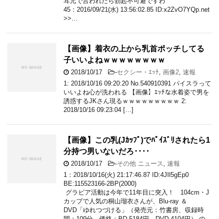
耳元で言われたら勃起不可避ですわ
45：2016/09/21(水) 13:56:02.85 ID:x2ZvO7YQp.net
>>…
【画像】着衣の上から乳首ポッチしてる
子いいよねｗｗｗｗｗｗｗｗ
2018/10/17
-
セクシー・ｴｯﾁ
,
画像2
,
速報
1: 2018/10/16 09:20:20 No.540910391 パイスラって
いいよね心が洗われる 【画像】ｴｯﾁな水着姿で男を
誘惑するJKさん現るｗｗｗｗｗｗｗｗｗ 2:
2018/10/16 09:23:04 […]
【画像】この乳(Jｶｯﾌﾟ)でﾊﾟｲｽﾞﾘされたら1
分持つ男いないだろ････
2018/10/17
-
その他 ニュース
,
速報
1：2018/10/16(火) 21:17:46.87 ID:4JIl5gEp0
BE:115523166-2BP(2000)
グラビア活動は今年で11年目に突入！ 104cm・J
カップで人気の桐山瑠衣さんが、Blu-ray ＆
DVD「ゆれつづける」（発売元：竹書房、収録時
間：109分、価格：BD 5184円、DVD 4104円） の…