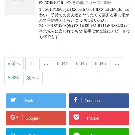
2018/10/16
-
その他 ニュース
,
速報
1：2018/10/05(金) 02:56:57.661 ID:XlaBCMqBd.net
わい、子持ちの女友達とヤリたくて震える家に招か
れて子供遊ぶくらいには仲は良いねん
24：2018/10/05(金) 03:14:09.761 ID:UuSR834I0.net
それ俺らに言われてもな 勝手に女友達にアピールで
も何でもす…
« 前へ
1
…
5,044
5,045
5,046
…
5,628
次へ »
Twitter
Facebook
Google+
Pocket