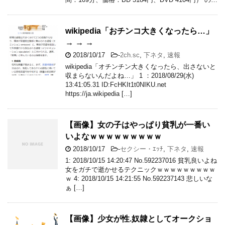
wikipedia「おチンコ大きくなったら…」
→ → →
2018/10/17
-
2ch.sc
,
下ネタ
,
速報
wikipedia「オチンチン大きくなったら、出さないと
収まらないんだよね…」 1 ：2018/08/29(水)
13:41:05.31 ID:FcHKIt1t0NIKU.net
https://ja.wikipedia […]
【画像】女の子はやっぱり貧乳が一番い
いよなｗｗｗｗｗｗｗｗｗ
2018/10/17
-
セクシー・ｴｯﾁ
,
下ネタ
,
速報
1: 2018/10/15 14:20:47 No.592237016 貧乳良いよね
女をガチで逝かせるテクニックｗｗｗｗｗｗｗｗｗ
ｗ 4: 2018/10/15 14:21:55 No.592237143 悲しいな
ぁ […]
【画像】少女が性.奴隷としてオークショ