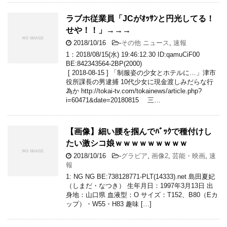
ラブホ従業員「JCがｵｯｻﾝと円光してる！
せや！！」→→→
2018/10/16
-
その他 ニュース
,
速報
1：2018/08/15(水) 19:46:12.30 ID:qamuCiF00
BE:842343564-2BP(2000)
[ 2018-08-15 ] 「制服姿の少女とホテルに…」津市
役所課長の男逮捕 10代少女に現金渡しみだらな行
為か http://tokai-tv.com/tokainews/article.php?
i=60471&date=20180815 三…
【画像】細い腰を掴んでﾊﾞｯｸで種付けし
たい激シコ娘ｗｗｗｗｗｗｗｗｗ
2018/10/16
-
グラビア
,
画像2
,
芸能・映画
,
速
報
1: NG NG BE:738128771-PLT(14333).net 島田夏妃
（しまだ・なつき） 生年月日：1997年3月13日 出
身地：山口県 血液型：O サイズ：T152、B80（Eカ
ップ）・W55・H83 趣味 […]