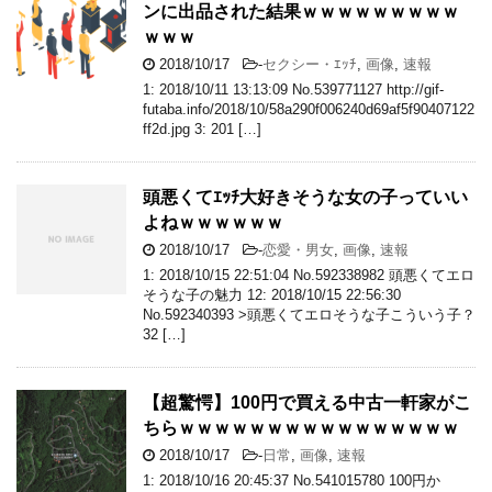
ンに出品された結果ｗｗｗｗｗｗｗｗｗ
ｗｗｗ
2018/10/17
-
セクシー・ｴｯﾁ
,
画像
,
速報
1: 2018/10/11 13:13:09 No.539771127 http://gif-
futaba.info/2018/10/58a290f006240d69af5f90407122
ff2d.jpg 3: 201 […]
頭悪くてｴｯﾁ大好きそうな女の子っていい
よねｗｗｗｗｗｗ
2018/10/17
-
恋愛・男女
,
画像
,
速報
1: 2018/10/15 22:51:04 No.592338982 頭悪くてエロ
そうな子の魅力 12: 2018/10/15 22:56:30
No.592340393 >頭悪くてエロそうな子こういう子？
32 […]
【超驚愕】100円で買える中古一軒家がこ
ちらｗｗｗｗｗｗｗｗｗｗｗｗｗｗｗｗ
2018/10/17
-
日常
,
画像
,
速報
1: 2018/10/16 20:45:37 No.541015780 100円か