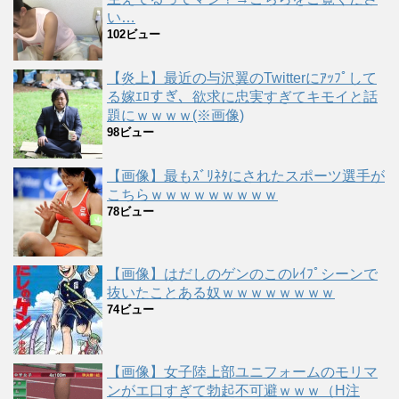
い…
102ビュー
【炎上】最近の与沢翼のTwitterにｱｯﾌﾟして
る嫁ｴﾛすぎ、欲求に忠実すぎてキモイと話
題にｗｗｗｗ(※画像)
98ビュー
【画像】最もｽﾞﾘﾈﾀにされたスポーツ選手が
こちらｗｗｗｗｗｗｗｗｗ
78ビュー
【画像】はだしのゲンのこのﾚｲﾌﾟシーンで
抜いたことある奴ｗｗｗｗｗｗｗｗ
74ビュー
【画像】女子陸上部ユニフォームのモリマ
ンがエ口すぎて勃起不可避ｗｗｗ（H注