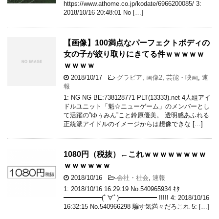
https://www.athome.co.jp/kodate/6966200085/ 3:
2018/10/16 20:48:01 No […]
【画像】100満点なパーフェクトボディの
女の子が絞り取りにきてる件ｗｗｗｗｗ
ｗｗｗｗ
2018/10/17
-
グラビア
,
画像2
,
芸能・映画
,
速
報
1: NG NG BE:738128771-PLT(13333).net 4人組アイ
ドルユニット「魁☆ニューゲーム」のメンバーとし
て活躍の”ゆぅみん”こと鈴原優美。 透明感あふれる
正統派アイドルのイメージからは想像できな […]
1080円（税抜）←これｗｗｗｗｗｗｗｗ
ｗｗｗｗｗｗ
2018/10/16
-
会社・社会
,
速報
1: 2018/10/16 16:29:19 No.540965934 ｷﾀ
━━━━━━(ﾟ∀ﾟ)━━━━━━ !!!!! 4: 2018/10/16
16:32:15 No.540966298 騙す気満々だろこれ 5: […]