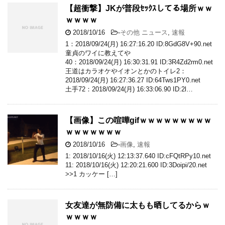
【超衝撃】JKが普段ｾｯｸｽしてる場所ｗｗ
ｗｗｗｗ
2018/10/16
-
その他 ニュース
,
速報
1：2018/09/24(月) 16:27:16.20 ID:8GdG8V+90.net
童貞のワイに教えてや
40：2018/09/24(月) 16:30:31.91 ID:3R4Zd2rm0.net
王道はカラオケやイオンとかのトイレ2：
2018/09/24(月) 16:27:36.27 ID:64Tws1PY0.net
土手72：2018/09/24(月) 16:33:06.90 ID:2l…
【画像】この喧嘩gifｗｗｗｗｗｗｗｗｗ
ｗｗｗｗｗｗｗ
2018/10/16
-
画像
,
速報
1: 2018/10/16(火) 12:13:37.640 ID:cFQtRPy10.net
11: 2018/10/16(火) 12:20:21.600 ID:3Doipi/20.net
>>1 カッケー […]
女友達が無防備に太もも晒してるからｗ
ｗｗｗｗ