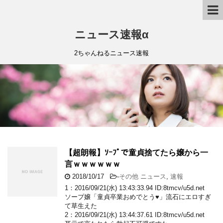
ニュース速報α
2ちゃんねるニュース速報
【超朗報】ｿｰﾌﾟで童貞捨てたら嬢から一
言ｗｗｗｗｗｗ
2018/10/17
-
その他 ニュース
,
速報
1：2016/09/21(水) 13:43:33.94 ID:8tmcv/u5d.net
ソープ嬢「童貞卒業おめでとう♥」流石にエロすぎ
て草生えた
2：2016/09/21(水) 13:44:37.61 ID:8tmcv/u5d.net