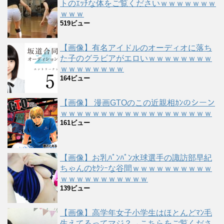
トのｴｯﾁな体をご覧くださいｗｗｗｗｗｗｗ
ｗｗｗ
519ビュー
【画像】有名アイドルのオーディオに落ち
た子のグラビアがエロいｗｗｗｗｗｗｗｗ
ｗｗｗｗｗｗｗｗ
164ビュー
【画像】 漫画GTOのこの近親相ｶﾝのシーン
ｗｗｗｗｗｗｗｗｗｗｗｗｗｗｗｗｗｗｗ
161ビュー
【画像】お乳ﾊﾟﾝﾊﾟﾝ水球選手の諏訪部早紀
ちゃんのｾｸｼｰな谷間ｗｗｗｗｗｗｗｗｗｗ
ｗｗｗｗｗｗｗｗｗｗｗ
139ビュー
【画像】高学年女子小学生はほとんどﾏﾝ毛
生えてるってマジ？→こちらをご覧くださ