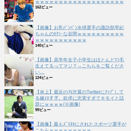
ｗｗｗｗｗｗｗｗｗｗｗｗｗｗｗｗｗｗｗ
162ビュー
【画像】お乳ﾊﾟﾝﾊﾟﾝ水球選手の諏訪部早紀
ちゃんのｾｸｼｰな谷間ｗｗｗｗｗｗｗｗｗｗ
ｗｗｗｗｗｗｗｗｗｗｗ
140ビュー
【画像】高学年女子小学生はほとんどﾏﾝ毛
生えてるってマジ？→こちらをご覧くださ
い…
124ビュー
【炎上】最近の与沢翼のTwitterにｱｯﾌﾟして
る嫁ｴﾛすぎ、欲求に忠実すぎてキモイと話
題にｗｗｗｗ(※画像)
99ビュー
【画像】最もｽﾞﾘﾈﾀにされたスポーツ選手が
こちらｗｗｗｗｗｗｗｗｗ