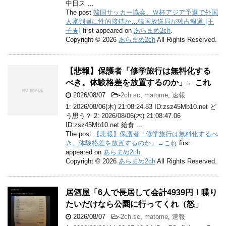
中日ス …
The post
韓国サッカー協会、Ｗ杯アジア予選で外国
人審判員に性的接待か…韓国放送局が独占報道 [王
子★]
first appeared on
あらまめ2ch
.
Copyright © 2026
あらまめ2ch
All Rights Reserved.
【悲報】保護者「修学旅行は無料化する
べき。体験格差を放置するのか」←これ
2026/08/07
-
2ch.sc
,
matome
,
速報
1: 2026/08/06(木) 21:08:24.83 ID:zsz45Mb10.net ど
う思う？ 2: 2026/08/06(木) 21:08:47.06
ID:zsz45Mb10.net 給食 …
The post
【悲報】保護者「修学旅行は無料化するべ
き。体験格差を放置するのか」←これ
first
appeared on
あらまめ2ch
.
Copyright © 2026
あらまめ2ch
All Rights Reserved.
居酒屋「6人で長居して会計4939円！喋り
たいだけなら公園に行ってくれ（怒」
2026/08/07
-
2ch.sc
,
matome
,
速報