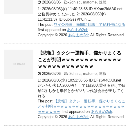
2026/08/06
-
2ch.sc
,
matome
,
速報
1: 2026/08/05(水) 11:40:28.68 ID:AXsm2kMA0.net
公務員やめてよかった 2: 2026/08/05(水)
11:41:11.37 ID:6upGssVh0.n …
The post
ワイ公務員、民間に転職して給料倍になる
first appeared on
あらまめ2ch
.
Copyright © 2026
あらまめ2ch
All Rights Reserved.
【悲報】タクシー運転手、儲かりまくる
ことが判明ｗｗｗｗｗｗｗｗｗｗｗｗｗ
ｗｗｗｗｗｗｗｗｗｗｗｗ
2026/08/06
-
2ch.sc
,
matome
,
速報
1: 2026/08/05(水) 10:52:56.56 ID:EFz6X4QX0.net
だいたい客1人2000円として1日20人乗せるだけで日
給4万 しかも車代とかガソリン代は会社が出してく
れる …
The post
【悲報】タクシー運転手、儲かりまくるこ
とが判明ｗｗｗｗｗｗｗｗｗｗｗｗｗｗｗｗｗｗｗ
ｗｗｗｗｗｗ
first appeared on
あらまめ2ch
.
Copyright © 2026
あらまめ2ch
All Rights Reserved.