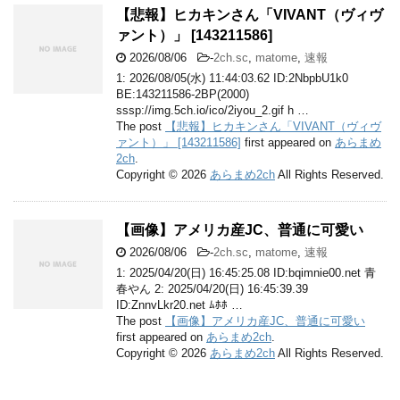
【悲報】ヒカキンさん「VIVANT（ヴィヴ
ァント）」 [143211586]
2026/08/06
-
2ch.sc
,
matome
,
速報
1: 2026/08/05(水) 11:44:03.62 ID:2NbpbU1k0
BE:143211586-2BP(2000)
sssp://img.5ch.io/ico/2iyou_2.gif h …
The post
【悲報】ヒカキンさん「VIVANT（ヴィヴ
ァント）」 [143211586]
first appeared on
あらまめ
2ch
.
Copyright © 2026
あらまめ2ch
All Rights Reserved.
【画像】アメリカ産JC、普通に可愛い
2026/08/06
-
2ch.sc
,
matome
,
速報
1: 2025/04/20(日) 16:45:25.08 ID:bqimnie00.net 青
春やん 2: 2025/04/20(日) 16:45:39.39
ID:ZnnvLkr20.net ﾑﾎﾎ …
The post
【画像】アメリカ産JC、普通に可愛い
first appeared on
あらまめ2ch
.
Copyright © 2026
あらまめ2ch
All Rights Reserved.