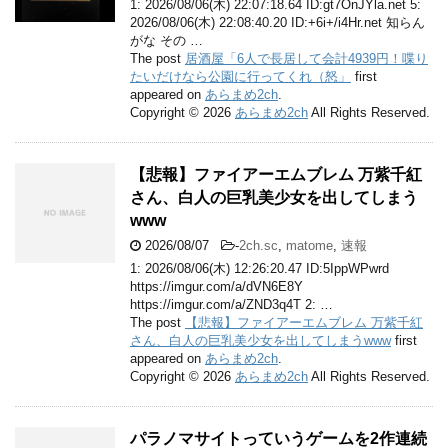
1: 2026/08/06(木) 22:07:18.64 ID:gt7OnJYla.net 5:
2026/08/06(木) 22:08:40.20 ID:+6i+/i4Hr.net 知らん
がな その …
The post
居酒屋「6人で長居して会計4939円！喋り
たいだけなら公園に行ってくれ（怒」
first
appeared on
あらまめ2ch
.
Copyright © 2026
あらまめ2ch
All Rights Reserved.
【悲報】ファイアーエムブレム 万紫千紅
さん、白人の巨乳美少女を出してしまう
www
2026/08/07
-
2ch.sc
,
matome
,
速報
1: 2026/08/06(木) 12:26:20.47 ID:5IppWPwrd
https://imgur.com/a/dVN6E8Y
https://imgur.com/a/ZND3q4T 2: …
The post
【悲報】ファイアーエムブレム 万紫千紅
さん、白人の巨乳美少女を出してしまうwww
first
appeared on
あらまめ2ch
.
Copyright © 2026
あらまめ2ch
All Rights Reserved.
パラノマサイトっていうゲームを2作連続