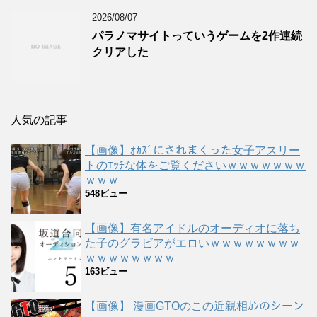
2026/08/07
パラノマサイトっていうゲームを2作連続
クリアした
人気の記事
【画像】ｵｶｽﾞにされまくった女子アスリー
トのｴｯﾁな体をご覧くださいｗｗｗｗｗｗｗ
ｗｗｗ
548ビュー
【画像】有名アイドルのオーディオに落ち
た子のグラビアがエロいｗｗｗｗｗｗｗｗ
ｗｗｗｗｗｗｗｗ
163ビュー
【画像】 漫画GTOのこの近親相ｶﾝのシーン