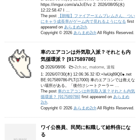
https://imgur.com/a/aJcEfvz 2: 2026/08/05(水)
12:22:58.47 I …
The post
【朗報】ファイアーエムブレムさん、つい
にキャラ成長率がゲーム内で見れるようになる
first
appeared on
あらまめ2ch
.
Copyright © 2026
あらまめ2ch
All Rights Reserved.
車のエアコンは外気取入派？それとも内
気循環派？ [917589786]
2026/08/06
-
2ch.sc
,
matome
,
速報
1: 2026/07/30(木) 12:06:36.32 ID:+IwUq89Q0●.net
BE:917589786-PLT(17000) 車のエアコンでは救えな
い場所がある。「後付けシートクーラー …
The post
車のエアコンは外気取入派？それとも内気
循環派？ [917589786]
first appeared on
あらまめ
2ch
.
Copyright © 2026
あらまめ2ch
All Rights Reserved.
ワイ公務員、民間に転職して給料倍にな
る