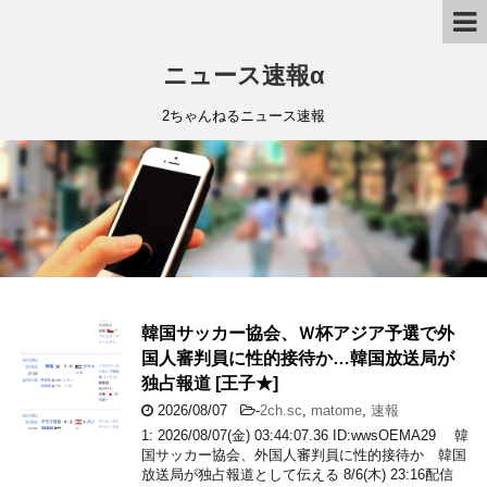
ニュース速報α
2ちゃんねるニュース速報
韓国サッカー協会、Ｗ杯アジア予選で外
国人審判員に性的接待か…韓国放送局が
独占報道 [王子★]
2026/08/07
-
2ch.sc
,
matome
,
速報
1: 2026/08/07(金) 03:44:07.36 ID:wwsOEMA29 韓
国サッカー協会、外国人審判員に性的接待か 韓国
放送局が独占報道として伝える 8/6(木) 23:16配信