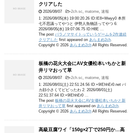
クリアした
2026/08/07
-
2ch.sc
,
matome
,
速報
1: 2026/08/05(水) 19:00:20.26 ID:IE8+Wwyy0 本所
七不思議ってやつと 伊勢人魚物語ってやつ 6:
2026/08/05(水) 19:07:06.75 ID:H8E …
The post
パラノマサイトっていうゲームを2作連続
クリアした
first appeared on
あらまめ2ch
.
Copyright © 2026
あらまめ2ch
All Rights Reserved.
板橋の花火大会にAV女優松本いちかと新
井リマおって草
2026/08/07
-
2ch.sc
,
matome
,
速報
1: 2026/08/01(土) 22:51:24.56 ID:+9IEhhEr0.net バ
カ顔小さくてビビったわ 2: 2026/08/01(土)
22:51:37.64 ID:+9IEhhEr0 …
The post
板橋の花火大会にAV女優松本いちかと新
井リマおって草
first appeared on
あらまめ2ch
.
Copyright © 2026
あらまめ2ch
All Rights Reserved.
高級豆腐ワイ「150g×2丁で250円か…高