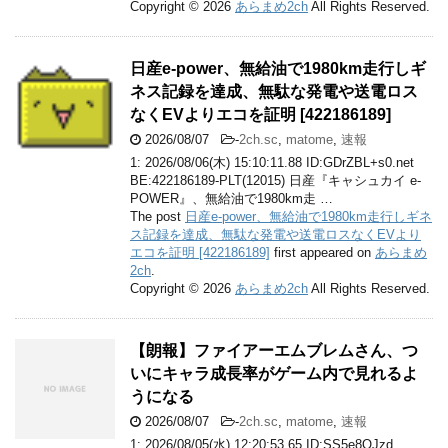
Copyright © 2026
あらまめ2ch
All Rights Reserved.
日産e-power、無給油で1980km走行しギ
ネス記録を達成、無駄な発電や送電ロス
なくEVよりエコを証明 [422186189]
2026/08/07
-
2ch.sc
,
matome
,
速報
1: 2026/08/06(木) 15:10:11.88 ID:GDrZBL+s0.net
BE:422186189-PLT(12015) 日産『キャシュカイ e-
POWER』、無給油で1980km走 …
The post
日産e-power、無給油で1980km走行しギネ
ス記録を達成、無駄な発電や送電ロスなくEVより
エコを証明 [422186189]
first appeared on
あらまめ
2ch
.
Copyright © 2026
あらまめ2ch
All Rights Reserved.
【朗報】ファイアーエムブレムさん、つ
いにキャラ成長率がゲーム内で見れるよ
うになる
2026/08/07
-
2ch.sc
,
matome
,
速報
1: 2026/08/05(水) 12:20:53.65 ID:SS5e8QJzd