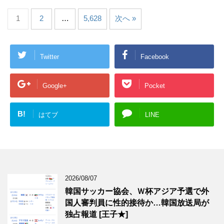
1
2
…
5,628
次へ »
Twitter
Facebook
Google+
Pocket
B!
はてブ
LINE
2026/08/07
韓国サッカー協会、Ｗ杯アジア予選で外
国人審判員に性的接待か…韓国放送局が
独占報道 [王子★]