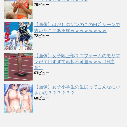
76ビュー
【画像】はだしのゲンのこのﾚｲﾌﾟシーンで
抜いたことある奴ｗｗｗｗｗｗｗｗ
72ビュー
【画像】女子陸上部ユニフォームのモリマ
ンがエ口すぎて勃起不可避ｗｗｗ（H注
意）
63ビュー
【画像】女子小学生の生尻ってこんなに小
さいの？？？？？？
60ビュー