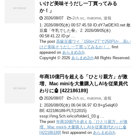
いけど美味そうだし一丁買ってみる
か！」
2026/08/07
-
2ch.sc
,
matome
,
速報
1: 2026/08/05(水) 00:57:45.59 ID:dY7atDEX0.net 敵
豆腐「牛乳でした🤪」 2: 2026/08/05(水)
00:58:41.22 ID:p/ …
The post
高級豆腐ワイ「150g×2丁で250円か…高い
けど美味そうだし一丁買ってみるか！」
first
appeared on
あらまめ2ch
.
Copyright © 2026
あらまめ2ch
All Rights Reserved.
年商10億円を超える「ひとり親方」が激
増、Mac miniを大量購入しAIを従業員代
わりに🤖 [422186189]
2026/08/07
-
2ch.sc
,
matome
,
速報
1: 2026/08/05(水) 06:04:06.97 ID:8+gSelqK0
BE:422186189-PLT(12015)
sssp://img.5ch.io/ico/folder1_03.g …
The post
年商10億円を超える「ひとり親方」が激
増、Mac miniを大量購入しAIを従業員代わりに🤖
[422186189]
first appeared on
あらまめ2ch
.