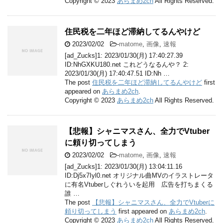
Copyright © 2023
あらまめ2ch
All Rights Reserved.
住民税を二年ほど滞納してるんやけど
2023/02/02
-
matome
,
画像
,
速報
[ad_Zucks]1: 2023/01/30(月) 17:40:27.39
ID:NhGXKU180.net これどうなるんや？ 2:
2023/01/30(月) 17:40:47.51 ID:Nh …
The post
住民税を二年ほど滞納してるんやけど
first
appeared on
あらまめ2ch
.
Copyright © 2023
あらまめ2ch
All Rights Reserved.
【悲報】シャニマスさん、全力でVtuber
に頼り切ってしまう
2023/02/02
-
matome
,
画像
,
速報
[ad_Zucks]1: 2023/01/30(月) 13:04:11.16
ID:Dj5x7Iyl0.net オリジナル曲MVのイラストレータ
に有名Vtuberしぐれういを起用 広告を打ちまくる
誰 …
The post
【悲報】シャニマスさん、全力でVtuberに
頼り切ってしまう
first appeared on
あらまめ2ch
.
Copyright © 2023
あらまめ2ch
All Rights Reserved.