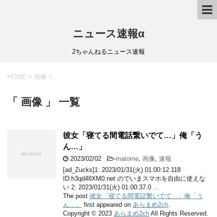
ニュース速報α
2ちゃんねるニュース速報
HOME
>
画像
>
「 画像 」 一覧
彼女「寝てる間電話繋いでて…」俺「う
ん…」
2023/02/02
-
matome
,
画像
,
速報
[ad_Zucks]1: 2023/01/31(火) 01:00:12.118
ID:h3qd48XM0.net のでいまスマホを自由に使えな
い 2: 2023/01/31(火) 01:00:37.0 …
The post
彼女「寝てる間電話繋いでて…」俺「う
ん…」
first appeared on
あらまめ2ch
.
Copyright © 2023
あらまめ2ch
All Rights Reserved.