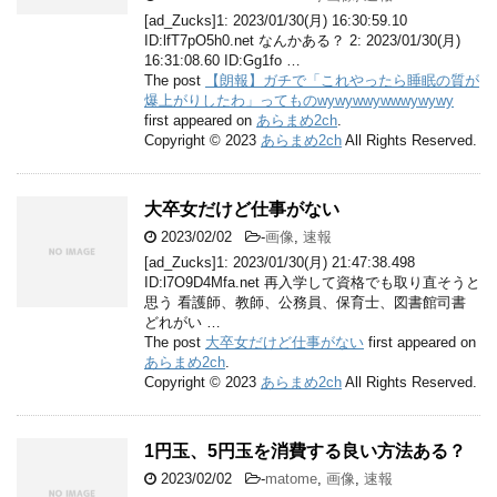
[ad_Zucks]1: 2023/01/30(月) 16:30:59.10
ID:lfT7pO5h0.net なんかある？ 2: 2023/01/30(月)
16:31:08.60 ID:Gg1fo …
The post
【朗報】ガチで「これやったら睡眠の質が
爆上がりしたわ」ってものwywywwywwwywywy
first appeared on
あらまめ2ch
.
Copyright © 2023
あらまめ2ch
All Rights Reserved.
大卒女だけど仕事がない
2023/02/02
-
画像
,
速報
[ad_Zucks]1: 2023/01/30(月) 21:47:38.498
ID:l7O9D4Mfa.net 再入学して資格でも取り直そうと
思う 看護師、教師、公務員、保育士、図書館司書
どれがい …
The post
大卒女だけど仕事がない
first appeared on
あらまめ2ch
.
Copyright © 2023
あらまめ2ch
All Rights Reserved.
1円玉、5円玉を消費する良い方法ある？
2023/02/02
-
matome
,
画像
,
速報