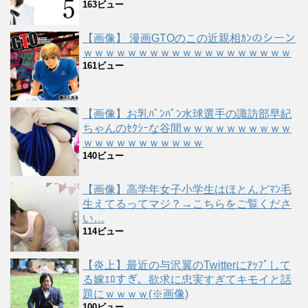
163ビュー
【画像】 漫画GTOのこの近親相ｶﾝのシーン
ｗｗｗｗｗｗｗｗｗｗｗｗｗｗｗｗｗｗｗ
161ビュー
【画像】お乳ﾊﾟﾝﾊﾟﾝ水球選手の諏訪部早紀
ちゃんのｾｸｼｰな谷間ｗｗｗｗｗｗｗｗｗｗ
ｗｗｗｗｗｗｗｗｗｗｗ
140ビュー
【画像】高学年女子小学生はほとんどﾏﾝ毛
生えてるってマジ？→こちらをご覧くださ
い…
114ビュー
【炎上】最近の与沢翼のTwitterにｱｯﾌﾟして
る嫁ｴﾛすぎ、欲求に忠実すぎてキモイと話
題にｗｗｗｗ(※画像)
100ビュー