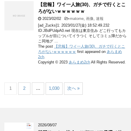
【悲報】ワイ一人旅(30)、ガチで行くとこ
ろがないｗｗｗｗｗｗ
2023/02/02
-
matome
,
画像
,
速報
[ad_Zucks]1: 2023/01/27(金) 18:52:49.232
ID:JBdPUdpA0.net 現在は東京住み どこ行ってもカ
ップルが目についてイラつく そしてコミュ障だから
こ同地グ …
The post
【悲報】ワイ一人旅(30)、ガチで行くとこ
ろがないｗｗｗｗｗｗ
first appeared on
あらまめ
2ch
.
Copyright © 2023
あらまめ2ch
All Rights Reserved.
1
2
…
1,030
次へ »
2026/08/07