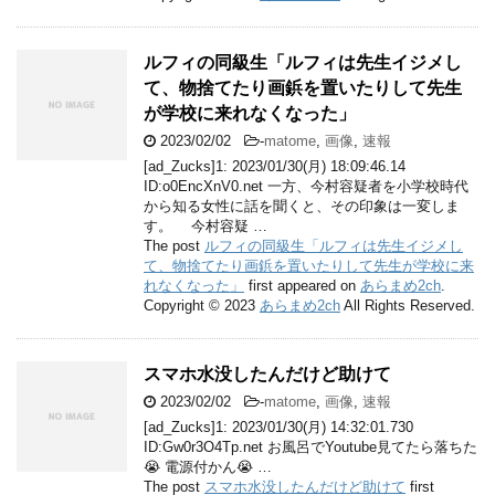
ルフィの同級生「ルフィは先生イジメし
て、物捨てたり画鋲を置いたりして先生
が学校に来れなくなった」
2023/02/02
-
matome
,
画像
,
速報
[ad_Zucks]1: 2023/01/30(月) 18:09:46.14
ID:o0EncXnV0.net 一方、今村容疑者を小学校時代
から知る女性に話を聞くと、その印象は一変しま
す。 今村容疑 …
The post
ルフィの同級生「ルフィは先生イジメし
て、物捨てたり画鋲を置いたりして先生が学校に来
れなくなった」
first appeared on
あらまめ2ch
.
Copyright © 2023
あらまめ2ch
All Rights Reserved.
スマホ水没したんだけど助けて
2023/02/02
-
matome
,
画像
,
速報
[ad_Zucks]1: 2023/01/30(月) 14:32:01.730
ID:Gw0r3O4Tp.net お風呂でYoutube見てたら落ちた
😭 電源付かん😭 …
The post
スマホ水没したんだけど助けて
first