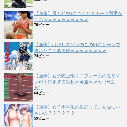
【画像】最もｽﾞﾘﾈﾀにされたスポーツ選手が
こちらｗｗｗｗｗｗｗｗｗ
76ビュー
【画像】はだしのゲンのこのﾚｲﾌﾟシーンで
抜いたことある奴ｗｗｗｗｗｗｗｗ
74ビュー
【画像】女子陸上部ユニフォームのモリマ
ンがエ口すぎて勃起不可避ｗｗｗ（H注
意）
64ビュー
【画像】女子小学生の生尻ってこんなに小
さいの？？？？？？
59ビュー