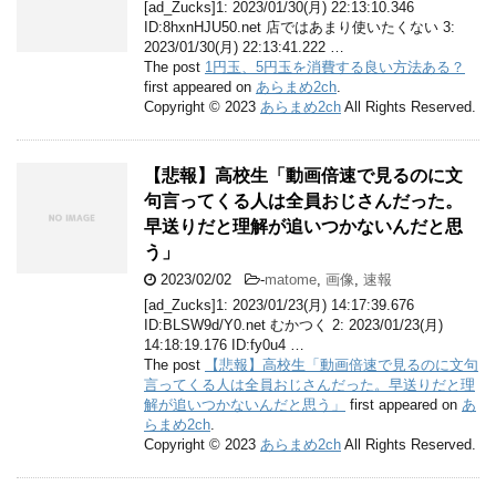
[ad_Zucks]1: 2023/01/30(月) 22:13:10.346
ID:8hxnHJU50.net 店ではあまり使いたくない 3:
2023/01/30(月) 22:13:41.222 …
The post
1円玉、5円玉を消費する良い方法ある？
first appeared on
あらまめ2ch
.
Copyright © 2023
あらまめ2ch
All Rights Reserved.
【悲報】高校生「動画倍速で見るのに文
句言ってくる人は全員おじさんだった。
早送りだと理解が追いつかないんだと思
う」
2023/02/02
-
matome
,
画像
,
速報
[ad_Zucks]1: 2023/01/23(月) 14:17:39.676
ID:BLSW9d/Y0.net むかつく 2: 2023/01/23(月)
14:18:19.176 ID:fy0u4 …
The post
【悲報】高校生「動画倍速で見るのに文句
言ってくる人は全員おじさんだった。早送りだと理
解が追いつかないんだと思う」
first appeared on
あ
らまめ2ch
.
Copyright © 2023
あらまめ2ch
All Rights Reserved.