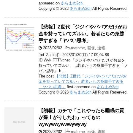
appeared on
あらまめ2ch
.
Copyright © 2023
あらまめ2ch
All Rights Reserved.
【悲報】Z世代「ジジイやババアだけがお
金を持っていてズルい」若者たちの身勝
手すぎる「ヤバい思考」
2023/02/02
-
matome
,
画像
,
速報
[ad_Zucks]1: 2023/01/30(月) 17:09:04.88
ID:WykIFTTNr.net 「ジジイやババアだけがお金を
持っていてズルい」…若者たちの身勝手すぎる「ヤ
バい思考」 h …
The post
【悲報】Z世代「ジジイやババアだけがお
金を持っていてズルい」若者たちの身勝手すぎる
「ヤバい思考」
first appeared on
あらまめ2ch
.
Copyright © 2023
あらまめ2ch
All Rights Reserved.
【朗報】ガチで「これやったら睡眠の質
が爆上がりしたわ」ってもの
wywywwywwwywywy
2023/02/02
-
matome
,
画像
,
速報