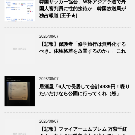
韓国サッカー協会、Ｗ杯アジア予選で外
国人審判員に性的接待か…韓国放送局が
独占報道 [王子★]
2026/08/07
【悲報】保護者「修学旅行は無料化する
べき。体験格差を放置するのか」←これ
2026/08/07
居酒屋「6人で長居して会計4939円！喋り
たいだけなら公園に行ってくれ（怒」
2026/08/07
【悲報】ファイアーエムブレム 万紫千紅