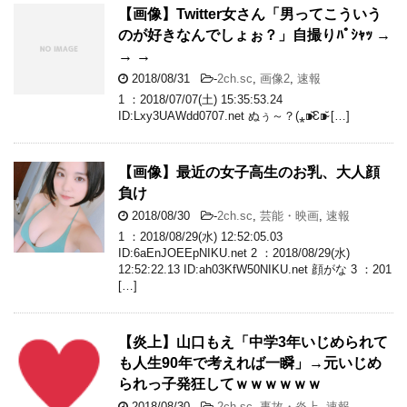
【画像】Twitter女さん「男ってこういう
のが好きなんでしょぉ？」自撮りﾊﾟｼｬｯ →
→ →
2018/08/31
-
2ch.sc
,
画像2
,
速報
1 ：2018/07/07(土) 15:35:53.24
ID:Lxy3UAWdd0707.net ぬぅ～？(⁎⁍̴̆Ɛ⁍̴̆ […]
【画像】最近の女子高生のお乳、大人顔
負け
2018/08/30
-
2ch.sc
,
芸能・映画
,
速報
1 ：2018/08/29(水) 12:52:05.03
ID:6aEnJOEEpNIKU.net 2 ：2018/08/29(水)
12:52:22.13 ID:ah03KfW50NIKU.net 顔がな 3 ：201
[…]
【炎上】山口もえ「中学3年いじめられて
も人生90年で考えれば一瞬」→元いじめ
られっ子発狂してｗｗｗｗｗｗ
2018/08/30
-
2ch.sc
,
事故・炎上
,
速報