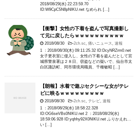
2018/08/29(水) 22:23:59.70
ID:W9CpC5N8pNIKU.net なめられ […]
【衝撃】女性の下着を盗んで写真撮影し
て元に戻したらｗｗｗｗｗｗｗｗｗｗ
2018/08/30
-
2ch.sc
,
痛いニュース
,
速報
1 ：2018/08/30(木) 09:11:25.32 ID:DcyNRZrm0.net
女子更衣室に侵入し、女性の下着を盗んだとして宮
城県警泉署は２８日、窃盗などの疑いで、仙台市太
白区諏訪町、同市環境局職員、千種敏昭 […]
【朗報】水着で遊ぶセクシーな女がテレ
ビに映るｗｗｗｗｗｗｗｗｗ
2018/08/30
-
2ch.sc
,
テレビ
,
速報
1 ：2018/08/29(水) 18:58:22.328
ID:OG6seVBs0NIKU.net 2 ：2018/08/29(水)
18:59:06.928 ID:yqhhy92X0NIKU.net ふりかえれ…
い […]