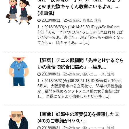
とw まだ陰キャくん教室にいるよw」→
(※画像)
2018/08/31
-
2ch.sc
,
画像2
,
速報
1 ：2018/08/30(木) 14:14:32.30 ID:yy4Sa1lv0.net
JK1「んんー？べつにいいっしょw ほれほれおっぱ
いだぞーw あ、逃げた」 JK2「めっちゃ顔赤くなっ
てたしw」 陰キャさあ…… […]
【狂気】テニス部顧問「先生とHするぐら
いの覚悟で試合に臨め」→結果…
2018/08/31
-
2ch.sc
,
痛いニュース
,
速報
1 ：2018/08/31(金) 06:28:21.13 ID:BwbdXxLT0.net
5月末。大阪府堺市の公立高校で、56歳の男性教諭
が、顧問を務めるソフトテニス部の女子生徒に対
し、 全裸になるよう強要したという事 […]
【画像】妊娠中の若妻(23)を撲殺した夫
(49)のご尊顔がヤバい…
2018/08/31
-
2ch.sc
,
痛いニュース
,
速報