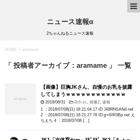
ニュース速報α
2ちゃんねるニュース速報
HOME
>
aramame
「 投稿者アーカイブ：aramame 」 一覧
【画像】巨胸JKさん、自慢のお乳を披露
してしまうｗｗｗｗｗｗｗｗｗｗｗｗ
2018/08/31
-
2ch.sc
,
画像2
,
速報
1 ：2018/07/08(日) 18:21:04.17 ID:J68RNSANd.net
2 ：2018/07/08(日) 18:21:27.78 ID:g+i5IR3Bp.net え
ちえち 4 ：2018/07/08 […]
JK1「次体育かー」ﾇｷﾞﾇｷﾞ JK2「ちょっ