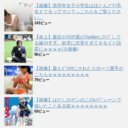
【画像】高学年女子小学生はほとんどﾏﾝ毛
生えてるってマジ？→こちらをご覧くださ
い…
143ビュー
【炎上】最近の与沢翼のTwitterにｱｯﾌﾟして
る嫁ｴﾛすぎ、欲求に忠実すぎてキモイと話
題にｗｗｗｗ(※画像)
96ビュー
【画像】最もｽﾞﾘﾈﾀにされたスポーツ選手が
こちらｗｗｗｗｗｗｗｗｗ
79ビュー
【画像】はだしのゲンのこのﾚｲﾌﾟシーンで
抜いたことある奴ｗｗｗｗｗｗｗｗ
69ビュー