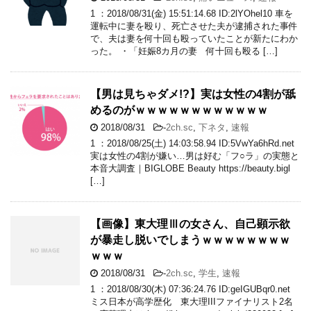
1 ：2018/08/31(金) 15:51:14.68 ID:2lYOhel10 車を
運転中に妻を殴り、死亡させた夫が逮捕された事件
で、夫は妻を何十回も殴っていたことが新たにわか
った。 ・「妊娠8カ月の妻 何十回も殴る […]
【男は見ちゃダメ!?】実は女性の4割が舐
めるのがｗｗｗｗｗｗｗｗｗｗｗｗ
2018/08/31
-
2ch.sc
,
下ネタ
,
速報
1 ：2018/08/25(土) 14:03:58.94 ID:5VwYa6hRd.net
実は女性の4割が嫌い…男は好む「フ○ラ」の実態と
本音大調査｜BIGLOBE Beauty https://beauty.bigl
[…]
【画像】東大理Ⅲの女さん、自己顕示欲
が暴走し脱いでしまうｗｗｗｗｗｗｗｗ
ｗｗｗ
2018/08/31
-
2ch.sc
,
学生
,
速報
1 ：2018/08/30(木) 07:36:24.76 ID:geIGUBqr0.net
ミス日本が高学歴化 東大理IIIファイナリスト2名