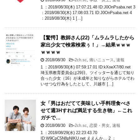
1 ：2018/08/30(木) 17:07:21.48 ID:J0OnPsaba.net 3
：2018/08/30(木) 17:08:03.71 ID:J0OnPsaba.net 4
：2018/08/30(木) 1 […]
【驚愕】教師さん(22)「ムラムラしたから
家出少女で検索検索ぅ！」→結果ｗｗｗ
ｗｗｗｗ
2018/08/30
-
2ch.sc
,
痛いニュース
,
速報
1 ：2018/08/30(木) 07:59:17.01 ID:kXoeX7/80.net
埼玉県教育委員会は29日、ツイッターを通じて知り
合った少女（16）が未成年と知りながらホテルでわ
いせつな行為をしたとして、川越市 […]
女「男はおだてて美味しい手料理食べさ
せて週3Hすれば満足する生き物」←これ
ガチで…
2018/08/30
-
2ch.sc
,
恋愛・男女
,
速報
1 ：2018/08/29(水) 22:23:43.70
ID:W9CpC5N8pNIKU.net ええんか… 2 ：