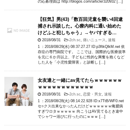
の応募理由は http://blogos.com/article/320932 […]
【狂気】男(43)「数百回児童を襲い4回逮
捕され示談した。心療内科に通い始めた
けどふと犯しちゃう」→ヤバすぎる…
2018/08/31
-
2ch.sc
,
痛いニュース
,
速報
1 ：2018/08/29(水) 08:37:27.27 ID:p3ftkQlkM.net 依
存症の専門病院です。 ここでは、国際的な医療規準
を元に６か月以上、子どもに性的な興奮を抱くなど
した人を「小児性愛障害」と診断し […]
女友達と一緒にav見てたらｗｗｗｗｗｗ
ｗｗｗｗｗｗｗｗｗｗｗｗ
2018/08/31
-
2ch.sc
,
恋愛・男女
,
速報
1 ：2018/08/28(火) 08:14:22.928 ID:x7TtB/WF0.net
セ○クス出来なかったんだけどｗｗｗｗｗｗ俺臆病
すぎワロタｗｗｗｗｗ 向こうはAV見てるとき途中
でシャワー浴びに行ったのにｗｗｗ […]