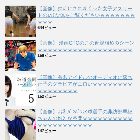
【画像】ｵｶｽﾞにされまくった女子アスリー
トのｴｯﾁな体をご覧くださいｗｗｗｗｗｗｗ
ｗｗｗ
644ビュー
【画像】 漫画GTOのこの近親相ｶﾝのシーン
ｗｗｗｗｗｗｗｗｗｗｗｗｗｗｗｗｗｗｗ
168ビュー
【画像】有名アイドルのオーディオに落ち
た子のグラビアがエロいｗｗｗｗｗｗｗｗ
ｗｗｗｗｗｗｗｗ
162ビュー
【画像】お乳ﾊﾟﾝﾊﾟﾝ水球選手の諏訪部早紀
ちゃんのｾｸｼｰな谷間ｗｗｗｗｗｗｗｗｗｗ
ｗｗｗｗｗｗｗｗｗｗｗ
147ビュー