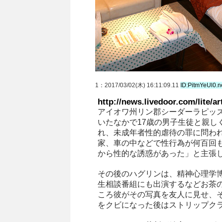
1
：2017/03/02(木) 16:11:09.11
ID:PitmYeUl0.n
http://news.livedoor.com/lite/ar
アイオワ州リン郡シーダーラピッ
いたなかで17歳の男子生徒と親し
れ、未成年者性的虐待の罪に問われ
家、車の中などで性行為が何百回
から性的な誘惑があった」と主張
その後のハグリンは、精神心理学博士
生相談番組にも出演するなどお茶
ころ彼がその写真を友人に見せ、
をクビになった後はストリップク