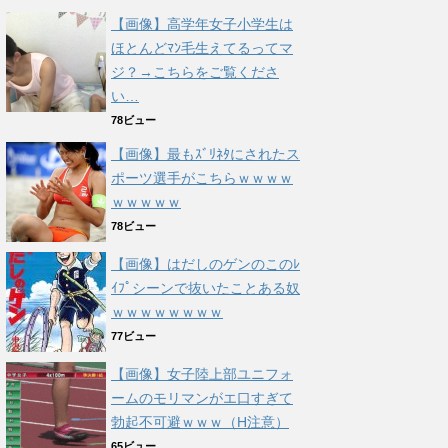
【画像】高学年女子小学生は
ほとんどﾏﾝ毛生えてるってマ
ジ？→こちらをご覧くださ
い…
78ビュー
【画像】最もｽﾞﾘﾈﾀにされたス
ポーツ選手がこちらｗｗｗｗ
ｗｗｗｗｗ
78ビュー
【画像】はだしのゲンのこのﾚ
ｲﾌﾟシーンで抜いたことある奴
ｗｗｗｗｗｗｗｗ
77ビュー
【画像】女子陸上部ユニフォ
ームのモリマンがエ口すぎて
勃起不可避ｗｗｗ（H注意）
65ビュー