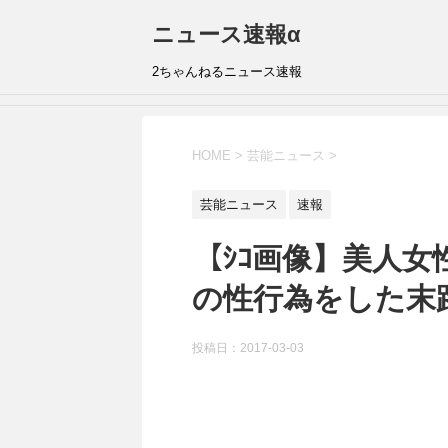
ニュース速報α
2ちゃんねるニュース速報
HOME
>
芸能ニュース
>
芸能ニュース
速報
【ｼｺ画像】美人女性
の性行為をした末
投稿日：
2017-03-03