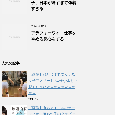
子、日本が暑すぎて薄着
すぎる
2026/08/08
アラフォーワイ、仕事を
やめる決心をする
人気の記事
【画像】ｵｶｽﾞにされまくった
女子アスリートのｴｯﾁな体をご
覧くださいｗｗｗｗｗｗｗｗ
ｗｗ
521ビュー
【画像】有名アイドルのオー
ディオに落ちた子のグラビア