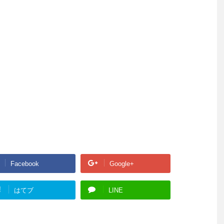
Facebook
Google+
!
はてブ
LINE