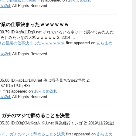
オで初披露したAdo
first appeared on
あらまめ2ch
.
め2ch
All Rights Reserved.
営業の仕事決まったｗｗｗｗｗｗ
15:15:09.79 ID:Xgfa11Dg0.net それでいろいろネットで調べてみたんだ
○円）みたいなの大杉ｗｗｗｗｗ 2: 2014 …
けど営業の仕事決まったｗｗｗｗｗｗ
first appeared on
あらまめ
め2ch
All Rights Reserved.
:43:05.88 ID:+ap1Ur1K0.net 俺は様子見ちなse2世代 2:
8.57 ID:x1PJhjHXr …
？
first appeared on
あらまめ2ch
.
め2ch
All Rights Reserved.
、ガチのマジで辞めることを決意
59:05.36 ID:O3qXNvKqaNIKU.net 異業種行くンゴ 2: 2019/11/29(金)
理ワイ、ガチのマジで辞めることを決意
first appeared on
あらまめ