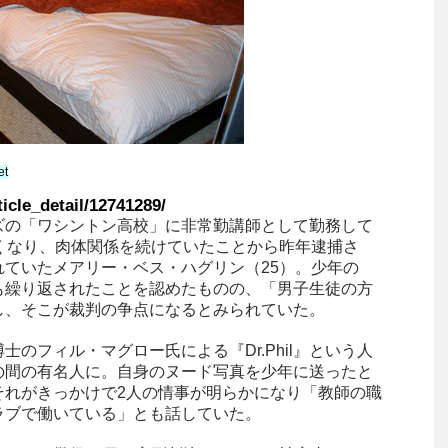
et
ticle_detail/12741289/
ズの「ワシントン高校」に非常勤講師として勤務して
くなり、肉体関係を続けていたことから昨年逮捕さ
ていたメアリー・ベス・ハグリン（25）。少年の
も繰り返されたことを認めたものの、「男子生徒の方
し、そこが裁判の争点になるとみられていた。
のフィル・マグロー氏による『Dr.Phil』という人
の間の有名人に。自身のヌード写真を少年に送ったと
それがきっかけで2人の情事が明らかになり「教師の職
ラブで働いている」とも話していた。