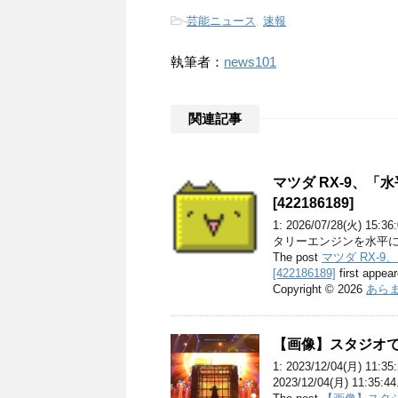
-
芸能ニュース
,
速報
執筆者：
news101
関連記事
マツダ RX-9、
[422186189]
1: 2026/07/28(火) 15:
タリーエンジンを水平に
The post
マツダ RX-
[422186189]
first appea
Copyright © 2026
あらま
【画像】スタジオで
1: 2023/12/04(月) 
2023/12/04(月) 11:35:4