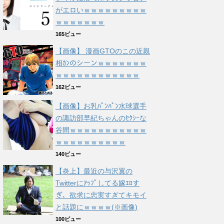
がエロいｗｗｗｗｗｗｗｗｗ
ｗｗｗｗｗｗｗ
165ビュー
【画像】 漫画GTOのこの近親
相ｶﾝのシーンｗｗｗｗｗｗｗ
ｗｗｗｗｗｗｗｗｗｗｗｗ
162ビュー
【画像】お乳ﾊﾟﾝﾊﾟﾝ水球選手
の諏訪部早紀ちゃんのｾｸｼｰな
谷間ｗｗｗｗｗｗｗｗｗｗｗ
ｗｗｗｗｗｗｗｗｗｗ
140ビュー
【炎上】最近の与沢翼の
Twitterにｱｯﾌﾟしてる嫁ｴﾛす
ぎ、欲求に忠実すぎてキモイ
と話題にｗｗｗｗ(※画像)
100ビュー