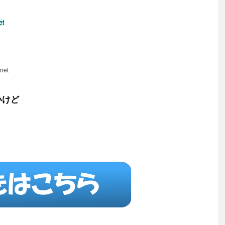
et
net
いけど