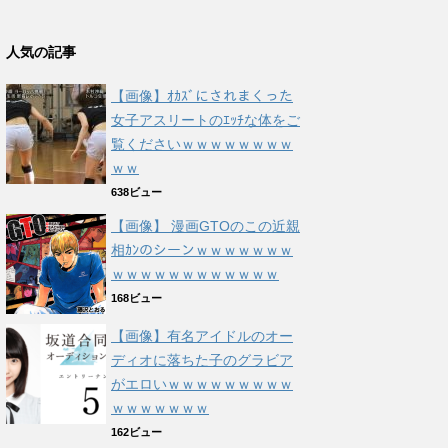
人気の記事
【画像】ｵｶｽﾞにされまくった
女子アスリートのｴｯﾁな体をご
覧くださいｗｗｗｗｗｗｗｗ
ｗｗ
638ビュー
【画像】 漫画GTOのこの近親
相ｶﾝのシーンｗｗｗｗｗｗｗ
ｗｗｗｗｗｗｗｗｗｗｗｗ
168ビュー
【画像】有名アイドルのオー
ディオに落ちた子のグラビア
がエロいｗｗｗｗｗｗｗｗｗ
ｗｗｗｗｗｗｗ
162ビュー