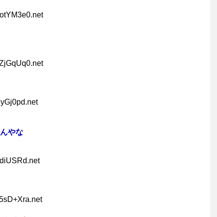
RotYM3e0.net
VZjGqUq0.net
zyGj0pd.net
んやな
xdiUSRd.net
5sD+Xra.net