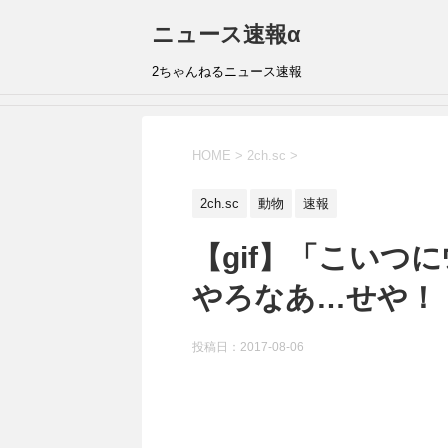
ニュース速報α
2ちゃんねるニュース速報
HOME
>
2ch.sc
>
2ch.sc
動物
速報
【gif】「こいつ
やろなあ…せや！！
投稿日：
2017-08-06