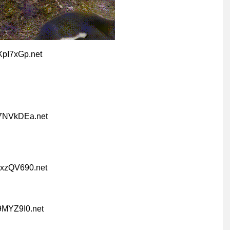
XpI7xGp.net
z7NVkDEa.net
uxzQV690.net
9MYZ9I0.net