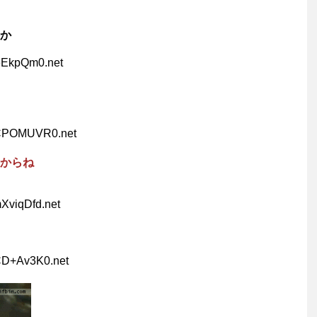
か
ZeEkpQm0.net
wCPOMUVR0.net
からね
XviqDfd.net
CD+Av3K0.net