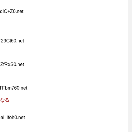
hdlC+Z0.net
F29Gt60.net
sZfRxS0.net
eTFbm760.net
なる
aiHfoh0.net