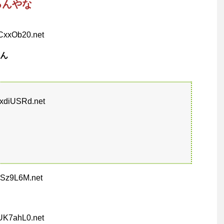
るんやな
CxxOb20.net
ん
jxdiUSRd.net
iSz9L6M.net
UK7ahL0.net