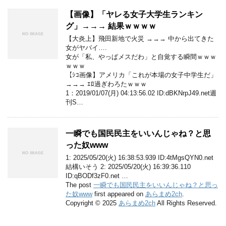
【画像】「ヤレる女子大学生ランキン
グ」→→→ 結果ｗｗｗｗ
【大炎上】飛田新地で火災 →→→ 中から出てきた
女がヤバイ….
女が「私、やっぱメスだわ」と自覚する瞬間ｗｗｗ
ｗｗｗ
【ｼｺ画像】アメリカ「これが本場の女子中学生だ」
→→→ ｴﾛ過ぎわろたｗｗｗ
1：2019/01/07(月) 04:13:56.02 ID:dBKNrpJ49.net週
刊S…
一瞬でも国民民主をいいんじゃね？と思
った奴www
1: 2025/05/20(火) 16:38:53.939 ID:4tMgsQYN0.net
結構いそう 2: 2025/05/20(火) 16:39:36.110
ID:qBODf3zF0.net …
The post
一瞬でも国民民主をいいんじゃね？と思っ
た奴www
first appeared on
あらまめ2ch
.
Copyright © 2025
あらまめ2ch
All Rights Reserved.