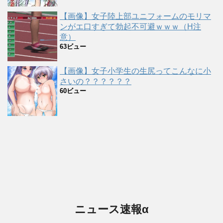
【画像】女子陸上部ユニフォームのモリマ
ンがエ口すぎて勃起不可避ｗｗｗ（H注
意）
63ビュー
【画像】女子小学生の生尻ってこんなに小
さいの？？？？？？
60ビュー
ニュース速報α