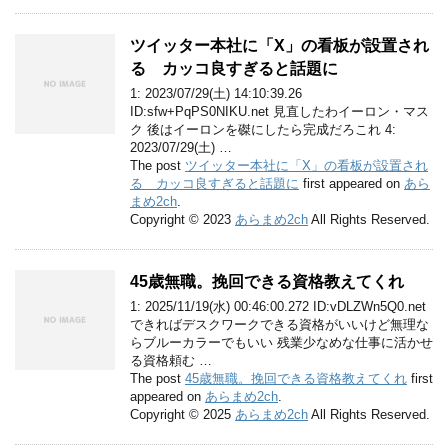
ツイッター本社に「X」の看板が設置され
る カッコ良すぎると話題に
1: 2023/07/29(土) 14:10:39.26
ID:sfw+PqPS0NIKU.net 見直したわイーロン・マス
ク 後はイーロンを磔にしたら完成だろこれ 4:
2023/07/29(土) …
The post
ツイッター本社に「X」の看板が設置され
る カッコ良すぎると話題に
first appeared on
あら
まめ2ch
.
Copyright © 2023
あらまめ2ch
All Rights Reserved.
45歳無職。挽回できる資格教えてくれ
1: 2025/11/19(水) 00:46:00.272 ID:vDLZWn5Q0.net
できればデスクワークできる資格がいいけど無理な
らブルーカラーでもいい 残業少なめな仕事に活かせ
る資格頼む …
The post
45歳無職。挽回できる資格教えてくれ
first
appeared on
あらまめ2ch
.
Copyright © 2025
あらまめ2ch
All Rights Reserved.