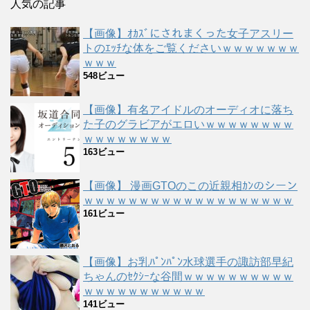
人気の記事
【画像】ｵｶｽﾞにされまくった女子アスリー
トのｴｯﾁな体をご覧くださいｗｗｗｗｗｗｗ
ｗｗｗ
548ビュー
【画像】有名アイドルのオーディオに落ち
た子のグラビアがエロいｗｗｗｗｗｗｗｗ
ｗｗｗｗｗｗｗｗ
163ビュー
【画像】 漫画GTOのこの近親相ｶﾝのシーン
ｗｗｗｗｗｗｗｗｗｗｗｗｗｗｗｗｗｗｗ
161ビュー
【画像】お乳ﾊﾟﾝﾊﾟﾝ水球選手の諏訪部早紀
ちゃんのｾｸｼｰな谷間ｗｗｗｗｗｗｗｗｗｗ
ｗｗｗｗｗｗｗｗｗｗｗ
141ビュー