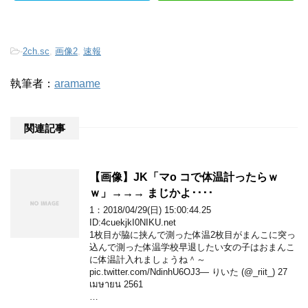
-
2ch.sc
,
画像2
,
速報
執筆者：
aramame
関連記事
【画像】JK「マo コで体温計ったらｗ
ｗ」→→→ まじかよ････
1：2018/04/29(日) 15:00:44.25
ID:4cuekjkI0NIKU.net
1枚目が脇に挟んで測った体温2枚目がまんこに突っ
込んで測った体温学校早退したい女の子はおまんこ
に体温計入れましょうね＾～
pic.twitter.com/NdinhU6OJ3— りいた (@_riit_) 27
เมษายน 2561
…