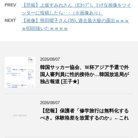
PREV
【悲報】上坂すみれさん（Eｶｯﾌﾟ)、ｴｯﾁな画像をツイ
ッターに投稿したら･･･（※画像あり）
NEXT
【画像】熊田曜子さん(35)､過去最大級の露出ｗｗｗ
ｗ83回抜いたｗｗｗｗ
2026/08/07
韓国サッカー協会、Ｗ杯アジア予選で外
国人審判員に性的接待か…韓国放送局が
独占報道 [王子★]
2026/08/07
【悲報】保護者「修学旅行は無料化する
べき。体験格差を放置するのか」←これ