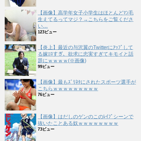
【画像】高学年女子小学生はほとんどﾏﾝ毛
生えてるってマジ？→こちらをご覧くださ
い…
123ビュー
【炎上】最近の与沢翼のTwitterにｱｯﾌﾟして
る嫁ｴﾛすぎ、欲求に忠実すぎてキモイと話
題にｗｗｗｗ(※画像)
99ビュー
【画像】最もｽﾞﾘﾈﾀにされたスポーツ選手が
こちらｗｗｗｗｗｗｗｗｗ
76ビュー
【画像】はだしのゲンのこのﾚｲﾌﾟシーンで
抜いたことある奴ｗｗｗｗｗｗｗｗ
73ビュー