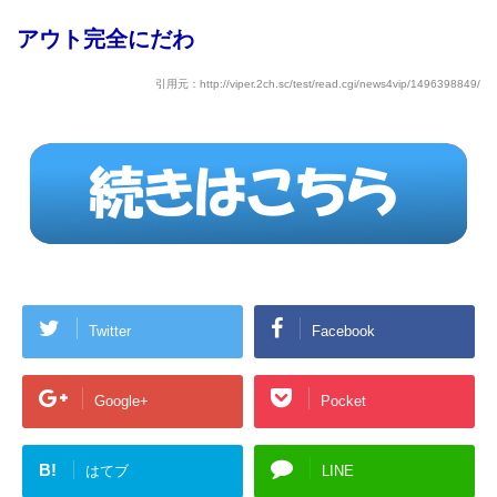
アウト完全にだわ
引用元：http://viper.2ch.sc/test/read.cgi/news4vip/1496398849/
Twitter
Facebook
Google+
Pocket
B!
はてブ
LINE