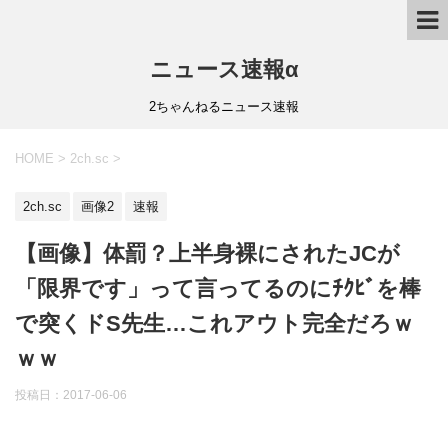
ニュース速報α
2ちゃんねるニュース速報
HOME
>
2ch.sc
>
2ch.sc
画像2
速報
【画像】体罰？上半身裸にされたJCが
「限界です」って言ってるのにﾁｸﾋﾞを棒
で突くドS先生…これアウト完全だろｗ
ｗｗ
投稿日：
2017-06-06