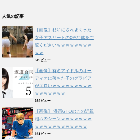
人気の記事
【画像】ｵｶｽﾞにされまくった
女子アスリートのｴｯﾁな体をご
覧くださいｗｗｗｗｗｗｗｗ
ｗｗ
519ビュー
【画像】有名アイドルのオー
ディオに落ちた子のグラビア
がエロいｗｗｗｗｗｗｗｗｗ
ｗｗｗｗｗｗｗ
164ビュー
【画像】 漫画GTOのこの近親
相ｶﾝのシーンｗｗｗｗｗｗｗ
ｗｗｗｗｗｗｗｗｗｗｗｗ
161ビュー