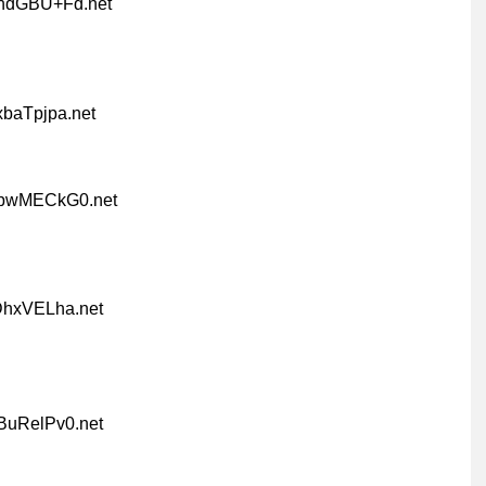
dndGBU+Fd.net
xbaTpjpa.net
:9bwMECkG0.net
DhxVELha.net
BuRelPv0.net