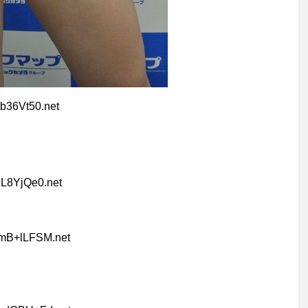
tb36Vt50.net
jL8YjQe0.net
pmB+lLFSM.net