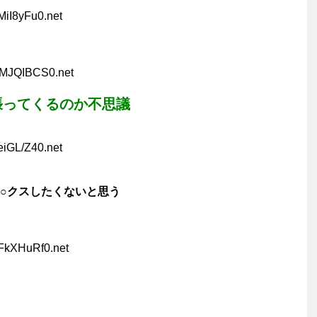
MiI8yFu0.net
KMJQIBCS0.net
張ってくるのか不思議
eiGL/Z40.net
○クスしたくないと思う
dFkXHuRf0.net