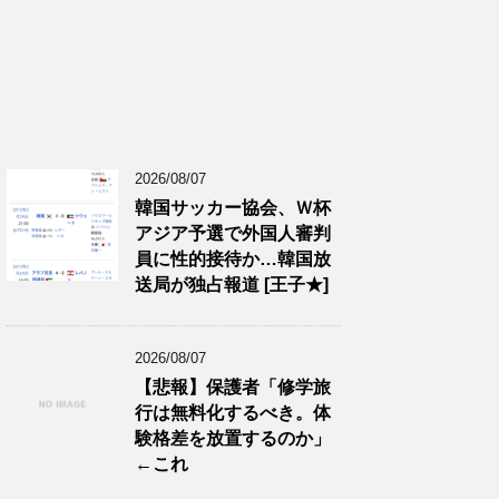
2026/08/07
韓国サッカー協会、Ｗ杯
アジア予選で外国人審判
員に性的接待か…韓国放
送局が独占報道 [王子★]
2026/08/07
【悲報】保護者「修学旅
行は無料化するべき。体
験格差を放置するのか」
←これ