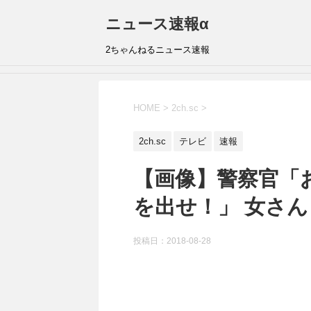
ニュース速報α
2ちゃんねるニュース速報
HOME
>
2ch.sc
>
2ch.sc
テレビ
速報
【画像】警察官「
を出せ！」 女さん「
投稿日：
2018-08-28