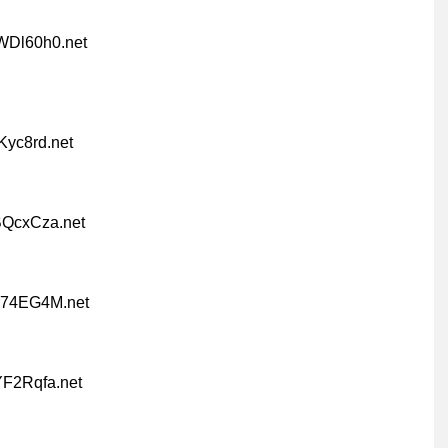
WDl60h0.net
Kyc8rd.net
BQcxCza.net
zr74EG4M.net
YF2Rqfa.net