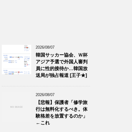
2026/08/07
韓国サッカー協会、Ｗ杯
アジア予選で外国人審判
員に性的接待か…韓国放
送局が独占報道 [王子★]
2026/08/07
【悲報】保護者「修学旅
行は無料化するべき。体
験格差を放置するのか」
←これ