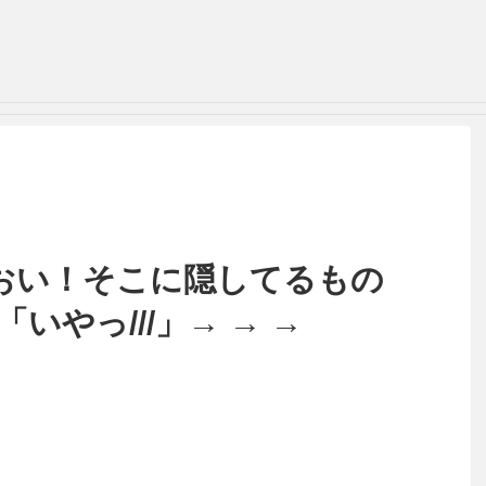
おい！そこに隠してるもの
いやっ///」→ → →