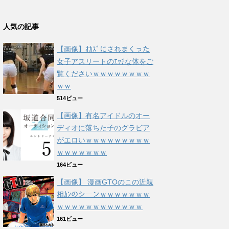
人気の記事
【画像】ｵｶｽﾞにされまくった
女子アスリートのｴｯﾁな体をご
覧くださいｗｗｗｗｗｗｗｗ
ｗｗ
514ビュー
【画像】有名アイドルのオー
ディオに落ちた子のグラビア
がエロいｗｗｗｗｗｗｗｗｗ
ｗｗｗｗｗｗｗ
164ビュー
【画像】 漫画GTOのこの近親
相ｶﾝのシーンｗｗｗｗｗｗｗ
ｗｗｗｗｗｗｗｗｗｗｗｗ
161ビュー