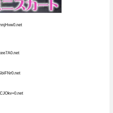
nnjHvw0.net
xee7A0.net
SbiFNr0.net
CCJOkv+0.net