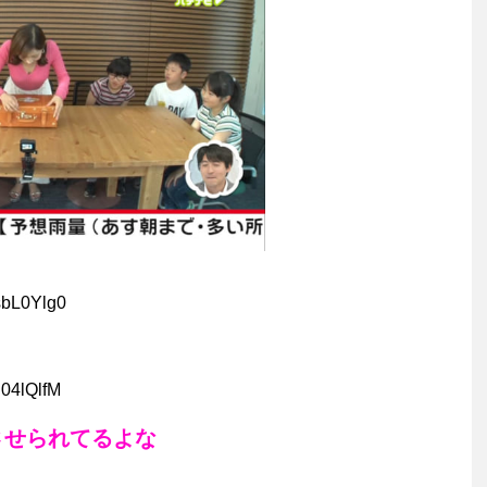
sbL0Ylg0
04lQlfM
させられてるよな