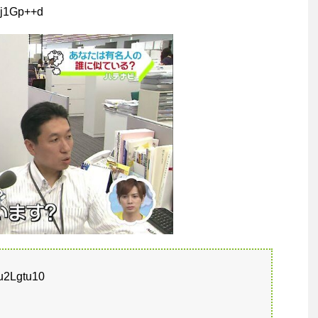
uj1Gp++d
u2Lgtu10