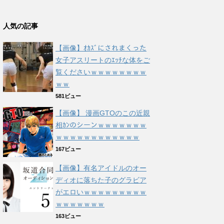
人気の記事
【画像】ｵｶｽﾞにされまくった
女子アスリートのｴｯﾁな体をご
覧くださいｗｗｗｗｗｗｗｗ
ｗｗ
581ビュー
【画像】 漫画GTOのこの近親
相ｶﾝのシーンｗｗｗｗｗｗｗ
ｗｗｗｗｗｗｗｗｗｗｗｗ
167ビュー
【画像】有名アイドルのオー
ディオに落ちた子のグラビア
がエロいｗｗｗｗｗｗｗｗｗ
ｗｗｗｗｗｗｗ
163ビュー