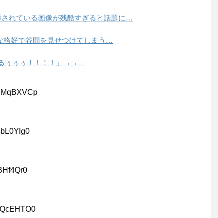
辱されている画像が残酷すぎると話題に…
んな格好で谷間を見せつけてしまう…
れるぅぅぅ！！！！」→→→
:DYMqBXVCp
sbL0Ylg0
BHf4Qr0
qGQcEHTO0