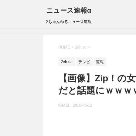
ニュース速報α
2ちゃんねるニュース速報
HOME
>
2ch.sc
>
2ch.sc
テレビ
速報
【画像】Zip！の
だと話題にｗｗｗ
投稿日：
2018-06-12