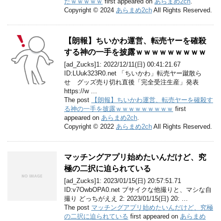
たｗｗｗｗｗ
first appeared on
あらまめ2ch
.
Copyright © 2024
あらまめ2ch
All Rights Reserved.
【朗報】ちいかわ運営、転売ヤーを確殺
する神の一手を披露ｗｗｗｗｗｗｗｗｗ
[ad_Zucks]1: 2022/12/11(日) 00:41:21.67
ID:LUuk323R0.net 「ちいかわ」転売ヤー蹴散ら
せ グッズ売り切れ直後「完全受注生産」発表
https://w …
The post
【朗報】ちいかわ運営、転売ヤーを確殺す
る神の一手を披露ｗｗｗｗｗｗｗｗｗ
first
appeared on
あらまめ2ch
.
Copyright © 2022
あらまめ2ch
All Rights Reserved.
マッチングアプリ始めたいんだけど、究
極の二択に迫られている
[ad_Zucks]1: 2023/01/15(日) 20:57:51.71
ID:v7OwbOPA0.net ブサイクな他撮りと、マシな自
撮り どっちがええ 2: 2023/01/15(日) 20: …
The post
マッチングアプリ始めたいんだけど、究極
の二択に迫られている
first appeared on
あらまめ