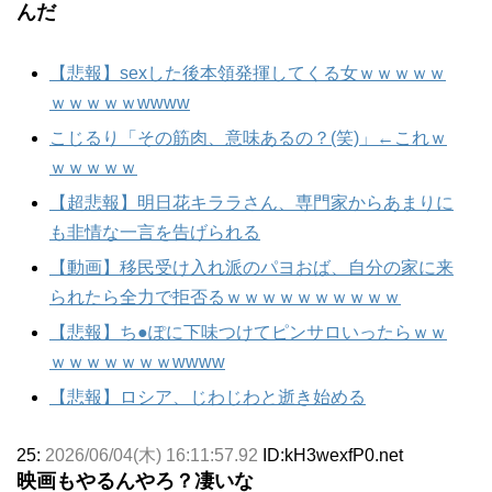
んだ
【悲報】sexした後本領発揮してくる女ｗｗｗｗｗ
ｗｗｗｗｗwwww
こじるり「その筋肉、意味あるの？(笑)」←これｗ
ｗｗｗｗｗ
【超悲報】明日花キララさん、専門家からあまりに
も非情な一言を告げられる
【動画】移民受け入れ派のパヨおば、自分の家に来
られたら全力で拒否るｗｗｗｗｗｗｗｗｗｗ
【悲報】ち●ぽに下味つけてピンサロいったらｗｗ
ｗｗｗｗｗｗｗwwww
【悲報】ロシア、じわじわと逝き始める
25:
2026/06/04(木) 16:11:57.92
ID:kH3wexfP0.net
映画もやるんやろ？凄いな