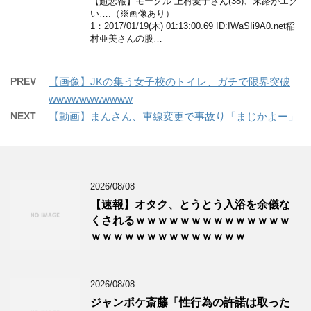
【超悲報】モーグル 上村愛子さん(38)、末路がエグ
い….（※画像あり）
1：2017/01/19(木) 01:13:00.69 ID:IWaSIi9A0.net稲
村亜美さんの股…
PREV
【画像】JKの集う女子校のトイレ、ガチで限界突破
wwwwwwwwwww
NEXT
【動画】まんさん、車線変更で事故り「まじかよー」
2026/08/08
【速報】オタク、とうとう入浴を余儀な
くされるｗｗｗｗｗｗｗｗｗｗｗｗｗｗ
ｗｗｗｗｗｗｗｗｗｗｗｗｗｗ
2026/08/08
ジャンポケ斎藤「性行為の許諾は取った