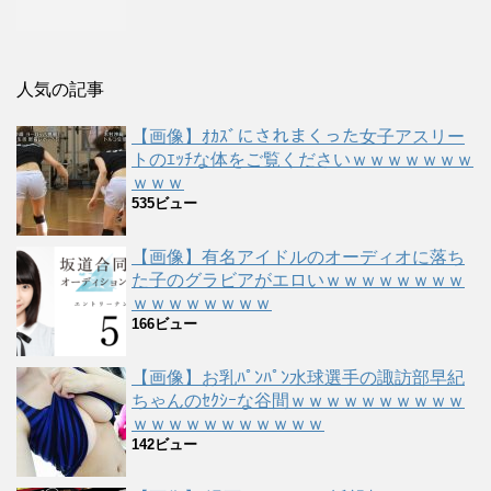
人気の記事
【画像】ｵｶｽﾞにされまくった女子アスリー
トのｴｯﾁな体をご覧くださいｗｗｗｗｗｗｗ
ｗｗｗ
535ビュー
【画像】有名アイドルのオーディオに落ち
た子のグラビアがエロいｗｗｗｗｗｗｗｗ
ｗｗｗｗｗｗｗｗ
166ビュー
【画像】お乳ﾊﾟﾝﾊﾟﾝ水球選手の諏訪部早紀
ちゃんのｾｸｼｰな谷間ｗｗｗｗｗｗｗｗｗｗ
ｗｗｗｗｗｗｗｗｗｗｗ
142ビュー