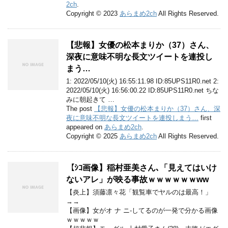
2ch
.
Copyright © 2023
あらまめ2ch
All Rights Reserved.
【悲報】女優の松本まりか（37）さん、
深夜に意味不明な長文ツイートを連投し
まう…
1: 2022/05/10(火) 16:55:11.98 ID:85UPS11R0.net 2:
2022/05/10(火) 16:56:00.22 ID:85UPS11R0.net ちな
みに朝起きて …
The post
【悲報】女優の松本まりか（37）さん、深
夜に意味不明な長文ツイートを連投しまう…
first
appeared on
あらまめ2ch
.
Copyright © 2025
あらまめ2ch
All Rights Reserved.
【ｼｺ画像】稲村亜美さん､「見えてはいけ
ないアレ」が映る事故ｗｗｗｗｗｗww
【炎上】須藤凛々花「観覧車でヤルのは最高！」
→→
【画像】女がオ ナ ニ-してるのが一発で分かる画像
ｗｗｗｗｗ