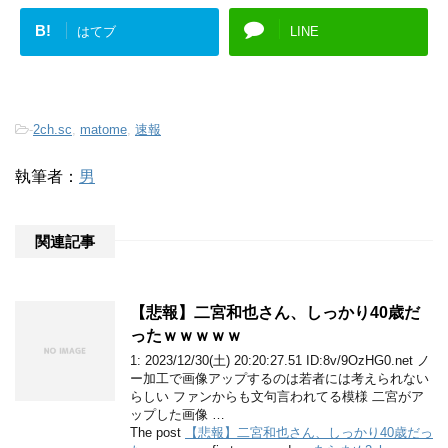
B!
はてブ
LINE
-
2ch.sc
,
matome
,
速報
執筆者：
男
関連記事
【悲報】二宮和也さん、しっかり40歳だ
ったｗｗｗｗｗ
1: 2023/12/30(土) 20:20:27.51 ID:8v/9OzHG0.net ノ
ー加工で画像アップするのは若者には考えられない
らしい ファンからも文句言われてる模様 二宮がア
ップした画像 …
The post
【悲報】二宮和也さん、しっかり40歳だっ