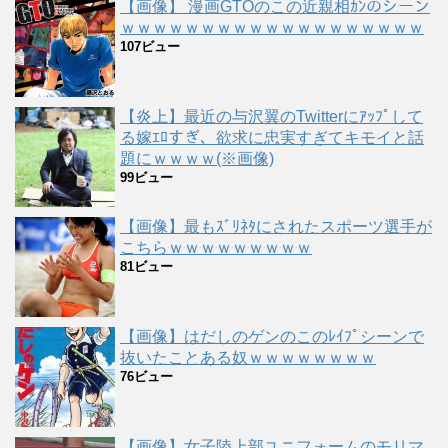
【画像】 漫画GTOのこの近親相ｶﾝのシーン
ｗｗｗｗｗｗｗｗｗｗｗｗｗｗｗｗｗｗｗ
107ビュー
【炎上】最近の与沢翼のTwitterにｱｯﾌﾟして
る嫁ｴﾛすぎ、欲求に忠実すぎてキモイと話
題にｗｗｗｗ(※画像)
99ビュー
【画像】最もｽﾞﾘﾈﾀにされたスポーツ選手が
こちらｗｗｗｗｗｗｗｗｗ
81ビュー
【画像】はだしのゲンのこのﾚｲﾌﾟシーンで
抜いたことある奴ｗｗｗｗｗｗｗｗ
76ビュー
【画像】女子陸上部ユニフォームのモリマ