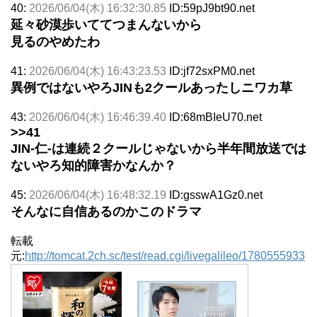
40:
2026/06/04(木) 16:32:30.85
ID:59pJ9bt90.net
延々砂漠歩いててつまんないから
見るのやめたわ
41:
2026/06/04(木) 16:43:23.53
ID:jf72sxPM0.net
異例ではないやろJINも2クールあったしニワカ草
43:
2026/06/04(木) 16:46:39.40
ID:68mBIeU70.net
>>41
JIN-仁-は連続２クールじゃないから半年間放送では
ないやろ知的障害かなんか？
45:
2026/06/04(木) 16:48:32.19
ID:gsswA1Gz0.net
そんなに自信あるのかこのドラマ
転載
元:
http://tomcat.2ch.sc/test/read.cgi/livegalileo/1780555933