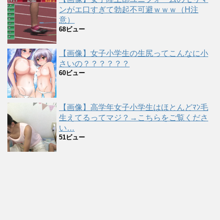
ンがエ口すぎて勃起不可避ｗｗｗ（H注
意）
68ビュー
【画像】女子小学生の生尻ってこんなに小
さいの？？？？？？
60ビュー
【画像】高学年女子小学生はほとんどﾏﾝ毛
生えてるってマジ？→こちらをご覧くださ
い…
51ビュー