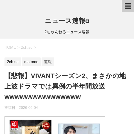
ニュース速報α
2ちゃんねるニュース速報
HOME
>
2ch.sc
>
2ch.sc
matome
速報
【悲報】VIVANTシーズン2、まさかの地
上波ドラマでは異例の半年間放送
wwwwwwwwwwwwwww
投稿日：
2026-06-04