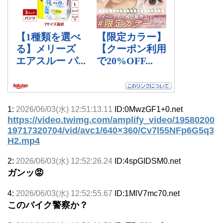
1:
2026/06/03(水) 12:51:13.11
ID:0MwzGF1+0.net
https://video.twimg.com/amplify_video/19580200
19717320704/vid/avc1/640×360/Cv7l55NFp6G5q3
H2.mp4
2:
2026/06/03(水) 12:52:26.24
ID:4spGIDSM0.net
ガンッ😡
4:
2026/06/03(水) 12:52:55.67
ID:1MlV7mc70.net
このバイク警察か？