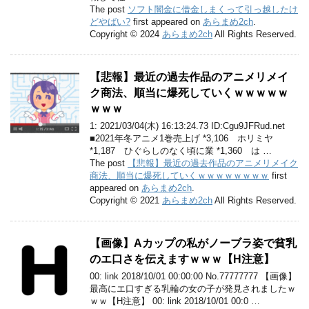
The post
ソフト闇金に借金しまくって引っ越したけ
どやばい?
first appeared on
あらまめ2ch
.
Copyright © 2024
あらまめ2ch
All Rights Reserved.
【悲報】最近の過去作品のアニメリメイ
ク商法、順当に爆死していくｗｗｗｗｗ
ｗｗｗ
1: 2021/03/04(木) 16:13:24.73 ID:Cgu9JFRud.net
■2021年冬アニメ1巻売上げ *3,106 ホリミヤ
*1,187 ひぐらしのなく頃に業 *1,360 は …
The post
【悲報】最近の過去作品のアニメリメイク
商法、順当に爆死していくｗｗｗｗｗｗｗｗ
first
appeared on
あらまめ2ch
.
Copyright © 2021
あらまめ2ch
All Rights Reserved.
【画像】Aカップの私がノーブラ姿で貧乳
のエ口さを伝えますｗｗｗ【H注意】
00: link 2018/10/01 00:00:00 No.77777777 【画像】
最高にエ口すぎる乳輪の女の子が発見されましたｗ
ｗｗ【H注意】 00: link 2018/10/01 00:0 …