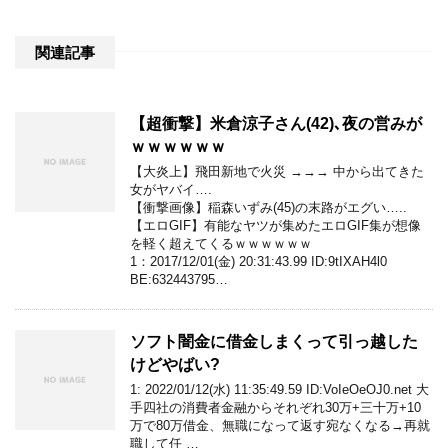
関連記事
【超衝撃】米倉涼子さん(42)､夜の営みが
ｗｗｗｗｗｗ
【大炎上】飛田新地で火災 →→→ 中から出てきた
女がヤバイ….
【衝撃画像】稲森いずみ(45)の末路がエグい…..
【エロGIF】有能なヤツが集めたエロGIF集が想像
を軽く超えてくるｗｗｗｗｗｗ
1：2017/12/01(金) 20:31:43.99 ID:9tIXAH4l0
BE:632443795…
ソフト闇金に借金しまくって引っ越した
けどやばい?
1: 2022/01/12(水) 11:35:49.59 ID:VoIeOeOJ0.net 大
手四社の消費者金融からそれぞれ30万+三十万+10
万で80万借金、無職になって返す宛なくなる→再就
職して任 …