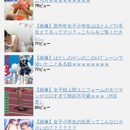
こちらｗｗｗｗｗｗｗｗｗ
79ビュー
【画像】高学年女子小学生はほとんどﾏﾝ毛
生えてるってマジ？→こちらをご覧くださ
い…
77ビュー
【画像】はだしのゲンのこのﾚｲﾌﾟシーンで
抜いたことある奴ｗｗｗｗｗｗｗｗ
77ビュー
【画像】女子陸上部ユニフォームのモリマ
ンがエ口すぎて勃起不可避ｗｗｗ（H注
意）
65ビュー
【画像】女子小学生の生尻ってこんなに小
さいの？？？？？？