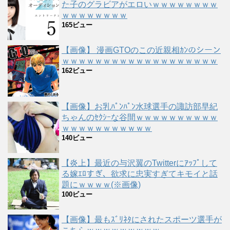
た子のグラビアがエロいｗｗｗｗｗｗｗｗ
ｗｗｗｗｗｗｗｗ
165ビュー
【画像】 漫画GTOのこの近親相ｶﾝのシーン
ｗｗｗｗｗｗｗｗｗｗｗｗｗｗｗｗｗｗｗ
162ビュー
【画像】お乳ﾊﾟﾝﾊﾟﾝ水球選手の諏訪部早紀
ちゃんのｾｸｼｰな谷間ｗｗｗｗｗｗｗｗｗｗ
ｗｗｗｗｗｗｗｗｗｗｗ
140ビュー
【炎上】最近の与沢翼のTwitterにｱｯﾌﾟして
る嫁ｴﾛすぎ、欲求に忠実すぎてキモイと話
題にｗｗｗｗ(※画像)
100ビュー
【画像】最もｽﾞﾘﾈﾀにされたスポーツ選手が