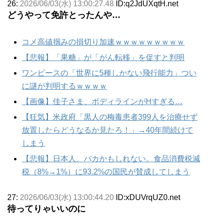
26:
2026/06/03(水) 13:00:27.48
ID:q2JdUXqtH.net
どうやって免許とったんや…
コメ高値掴みの損切り加速ｗｗｗｗｗｗｗｗｗ
【悲報】「果糖」が「がん転移」を促すと判明
ワンピースの「世界に5種しかない飛行能力」つい
に謎が判明するｗｗｗｗ
【画像】佳子さま、ボディラインがHすぎる…
【狂気】米政府「黒人の梅毒患者399人を治療せず
放置したらどうなるか見たろ！」→40年間続けて
しまう
【悲報】日本人、バカかもしれない。食品消費税減
税（8%→1%）に93.2%の国民が賛成してしまう
27:
2026/06/03(水) 13:00:44.20
ID:xDUVrqUZ0.net
待ってりゃいいのに