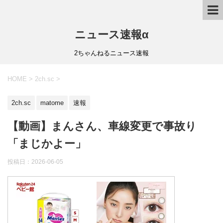
ニュース速報α
2ちゃんねるニュース速報
HOME
>
2ch.sc
>
2ch.sc
matome
速報
【動画】まんさん、車線変更で事故り
「まじかよー」
投稿日：
2026-06-05