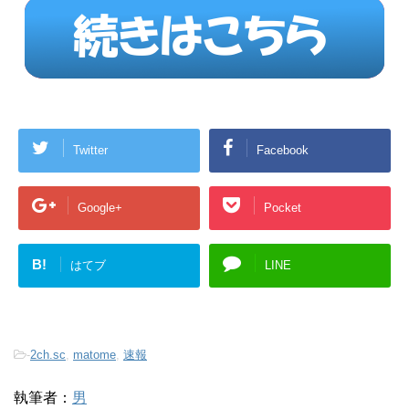
Twitter
Facebook
Google+
Pocket
B!
はてブ
LINE
-
2ch.sc
,
matome
,
速報
執筆者：
男