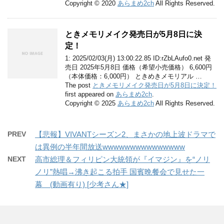
Copyright © 2020
あらまめ2ch
All Rights Reserved.
ときメモリメイク発売日が5月8日に決
定！
1: 2025/02/03(月) 13:00:22.85 ID:rZbLAufo0.net 発
売日 2025年5月8日 価格（希望小売価格） 6,600円
（本体価格：6,000円） ときめきメモリアル …
The post
ときメモリメイク発売日が5月8日に決定！
first appeared on
あらまめ2ch
.
Copyright © 2025
あらまめ2ch
All Rights Reserved.
PREV
【悲報】VIVANTシーズン2、まさかの地上波ドラマで
は異例の半年間放送wwwwwwwwwwwwwww
NEXT
高市総理＆フィリピン大統領が『イマジン』を“ノリ
ノリ”熱唱→沸き起こる拍手 国賓晩餐会で見せた一
幕 (動画有り) [少考さん★]