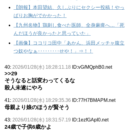
【朗報】本田望結、久しぶりにセクシー投稿！やっ
ぱりお胸がでかかった！
【九州名物】鶏刺し食べた医師、全身麻痺へ…「死
んだほうが良かったと思っていた」
【画像】ココリコ田中「あかん、浜田メッチャ腹立
つ奴やなぁ･････････せや！」⇒！！
40:
2026/01/28(水) 18:28:11.18
ID:vG/MQphB0.net
>>29
そうなると話変わってくるな
殺人未遂にやろ
41:
2026/01/28(水) 18:29:35.36
ID:77H7BMAPM.net
母親より娘のほうが賢そう
43:
2026/01/28(水) 18:31:57.19
ID:1ezfGApI0.net
24歳で子供6歳かよ