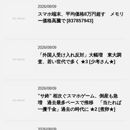
2026/08/09
スマホ端末、平均価格8万円超す メモリ
ー価格高騰で [837857943]
2026/08/09
「外国人受け入れ反対」大幅増 東大調
査、若い世代で多く ★3 [少考さん★]
2026/08/09
”サ終” 相次ぐスマホゲーム、倒産も急
増 過去最多ペースで推移 「当たれば
一攫千金」過去の時代に ★2 [煮卵★]
2026/08/09