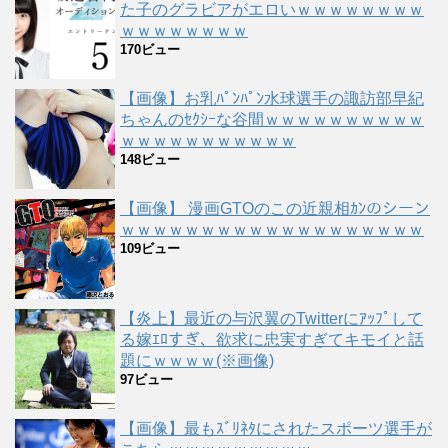
た子のグラビアがエロいｗｗｗｗｗｗｗｗ
ｗｗｗｗｗｗｗｗ
170ビュー
【画像】お乳ﾊﾟﾝﾊﾟﾝ水球選手の諏訪部早紀
ちゃんのｾｸｼｰな谷間ｗｗｗｗｗｗｗｗｗｗ
ｗｗｗｗｗｗｗｗｗｗｗ
148ビュー
【画像】 漫画GTOのこの近親相ｶﾝのシーン
ｗｗｗｗｗｗｗｗｗｗｗｗｗｗｗｗｗｗｗ
109ビュー
【炎上】最近の与沢翼のTwitterにｱｯﾌﾟして
る嫁ｴﾛすぎ、欲求に忠実すぎてキモイと話
題にｗｗｗｗ(※画像)
97ビュー
【画像】最もｽﾞﾘﾈﾀにされたスポーツ選手が