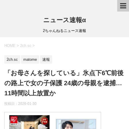
ニュース速報α
2ちゃんねるニュース速報
HOME
>
2ch.sc
>
2ch.sc
matome
速報
「お母さんを探している」氷点下6℃前後
の路上で女の子保護 24歳の母親を逮捕…
11時間以上放置か
投稿日：
2026-01-30