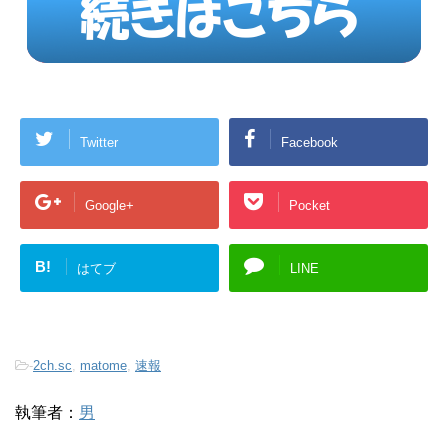
Twitter
Facebook
Google+
Pocket
B!
はてブ
LINE
-
2ch.sc
,
matome
,
速報
執筆者：
男