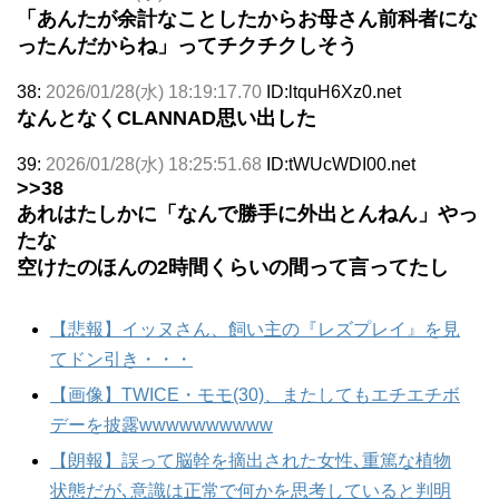
「あんたが余計なことしたからお母さん前科者にな
ったんだからね」ってチクチクしそう
38:
2026/01/28(水) 18:19:17.70
ID:ltquH6Xz0.net
なんとなくCLANNAD思い出した
39:
2026/01/28(水) 18:25:51.68
ID:tWUcWDI00.net
>>38
あれはたしかに「なんで勝手に外出とんねん」やっ
たな
空けたのほんの2時間くらいの間って言ってたし
【悲報】イッヌさん、飼い主の『レズプレイ』を見
てドン引き・・・
【画像】TWICE・モモ(30)、またしてもエチエチボ
デーを披露wwwwwwwwww
【朗報】誤って脳幹を摘出された女性､重篤な植物
状態だが､意識は正常で何かを思考していると判明