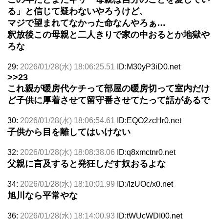
る」と信じて疑わないやろうけど、
マジで望まれてなかった命なんやろぁ…
釈放後この母親と二人きりで家の中おるとか地獄や
ろな
29:
2026/01/28(水) 18:06:25.51
ID:M30yP3iD0.net
>>23
これ親が暖房代ケチって部屋の暖房切って室内だけ
ど子供に厚着させて留守番させてたって話があるで
30:
2026/01/28(水) 18:06:54.61
ID:EQO2zcHr0.net
子供から目を離してはいけない
32:
2026/01/28(水) 18:08:38.06
ID:q8xmctnr0.net
父親に言及すると発狂しだす奴おるよな
34:
2026/01/28(水) 18:10:01.99
ID:/lzUOc/x0.net
旭川なら平常やな
36:
2026/01/28(水) 18:14:00.93
ID:tWUcWDI00.net