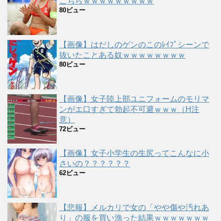
こちらｗｗｗｗｗｗｗｗｗ
80ビュー
【画像】はだしのゲンのこのﾚｲﾌﾟシーンで
抜いたことある奴ｗｗｗｗｗｗｗｗ
80ビュー
【画像】女子陸上部ユニフォームのモリマ
ンがエ口すぎて勃起不可避ｗｗｗ（H注
意）
72ビュー
【画像】女子小学生の生尻ってこんなに小
さいの？？？？？？
62ビュー
【悲報】メルカリで女の「やや傷や汚れあ
り」の服を買い漁った結果ｗｗｗｗｗｗｗ