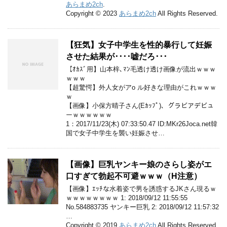
あらまめ2ch
.
Copyright © 2023
あらまめ2ch
All Rights Reserved.
【狂気】女子中学生を性的暴行して妊娠
させた結果が････嘘だろ･･･
【ｵｶｽﾞ用】山本梓､ﾏﾝ毛透け透け画像が流出ｗｗｗ
ｗｗｗ
【超驚愕】外人女がアo ル好きな理由がこれｗｗｗ
ｗ
【画像】小保方晴子さん(Eｶｯﾌﾟ)、グラビアデビュ
ーｗｗｗｗｗｗ
1：2017/11/23(木) 07:33:50.47 ID:MKr26Joca.net韓
国で女子中学生を襲い妊娠させ…
【画像】巨乳ヤンキー娘のさらし姿がエ
口すぎて勃起不可避ｗｗｗ（H注意）
【画像】ｴｯﾁな水着姿で男を誘惑するJKさん現るｗ
ｗｗｗｗｗｗｗｗ 1: 2018/09/12 11:55:55
No.584883735 ヤンキー巨乳 2: 2018/09/12 11:57:32
…
Copyright © 2019
あらまめ2ch
All Rights Reserved.