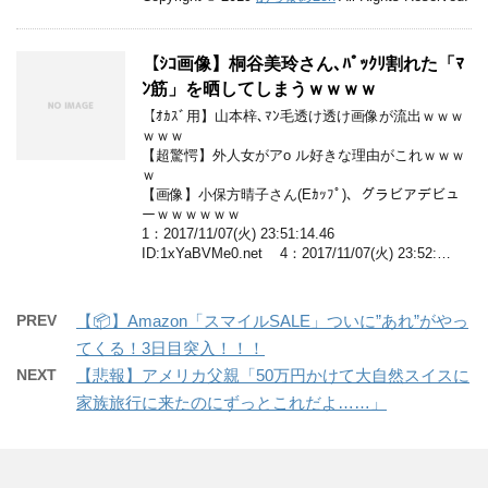
【ｼｺ画像】桐谷美玲さん､ﾊﾟｯｸﾘ割れた「ﾏ
ﾝ筋」を晒してしまうｗｗｗｗ
【ｵｶｽﾞ用】山本梓､ﾏﾝ毛透け透け画像が流出ｗｗｗ
ｗｗｗ
【超驚愕】外人女がアo ル好きな理由がこれｗｗｗ
ｗ
【画像】小保方晴子さん(Eｶｯﾌﾟ)、グラビアデビュ
ーｗｗｗｗｗｗ
1：2017/11/07(火) 23:51:14.46
ID:1xYaBVMe0.net 4：2017/11/07(火) 23:52:…
PREV
【📦】Amazon「スマイルSALE」ついに”あれ”がやっ
てくる！3日目突入！！！
NEXT
【悲報】アメリカ父親「50万円かけて大自然スイスに
家族旅行に来たのにずっとこれだよ……」