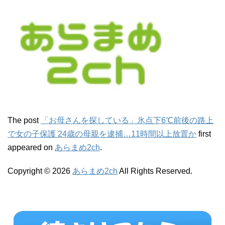
The post
「お母さんを探している」氷点下6℃前後の路上
で女の子保護 24歳の母親を逮捕…11時間以上放置か
first
appeared on
あらまめ2ch
.
Copyright © 2026
あらまめ2ch
All Rights Reserved.