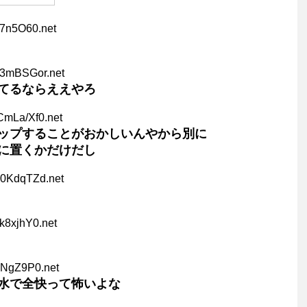
i7n5O60.net
A3mBSGor.net
てるならええやろ
CmLa/Xf0.net
ップすることがおかしいんやから別に
に置くかだけだし
T0KdqTZd.net
k8xjhY0.net
LNgZ9P0.net
水で全快って怖いよな