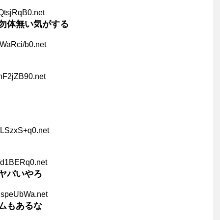
QtsjRqB0.net
勿体無い気がする
WaRci/b0.net
hF2jZB90.net
CLSzxS+q0.net
/d1BERq0.net
ヤバいやろ
hjspeUbWa.net
ムもあるな