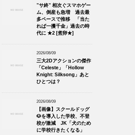
”サ終” 相次ぐスマホゲー
ム、倒産も急増 過去最
多ペースで推移 「当た
れば一攫千金」過去の時
代に ★2 [煮卵★]
2026/08/09
三大2Dアクションの傑作
「Celeste」「Hollow
Knight: Silksong」あと
ひとつは？
2026/08/09
【画像】スクールドッグ
🐶を導入した学校、不登
校が激減 JK「犬のため
に学校行きたくなる」