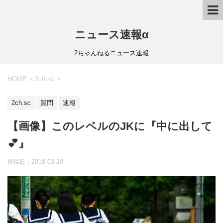
ニュース速報α
2ちゃんねるニュース速報
HOME
>
2ch.sc
>
2ch.sc
質問
速報
【画像】このレベルのJKに『中に出して
💕』
投稿日：
2018-03-20