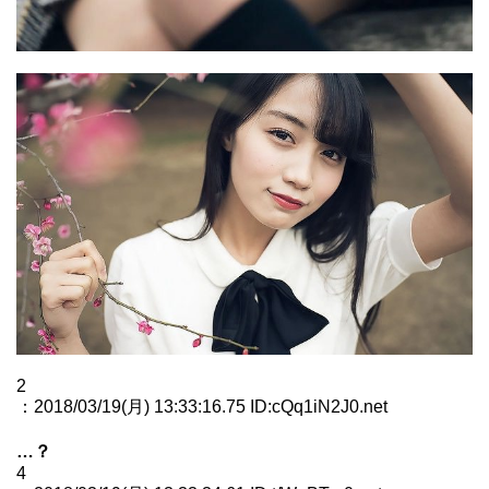
2
：2018/03/19(月) 13:33:16.75 ID:cQq1iN2J0.net
…？
4