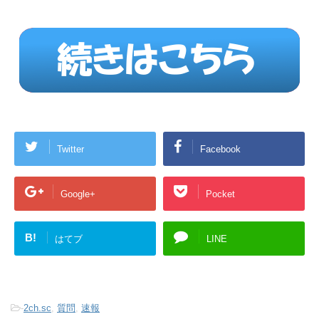
Twitter
Facebook
Google+
Pocket
B!
はてブ
LINE
-
2ch.sc
,
質問
,
速報