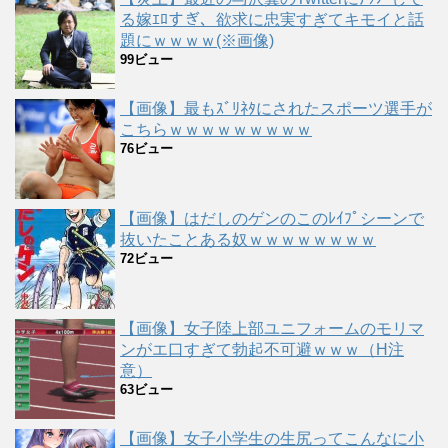
る嫁ｴﾛすぎ、欲求に忠実すぎてキモイと話
題にｗｗｗｗ(※画像)
99ビュー
【画像】最もｽﾞﾘﾈﾀにされたスポーツ選手が
こちらｗｗｗｗｗｗｗｗｗ
76ビュー
【画像】はだしのゲンのこのﾚｲﾌﾟシーンで
抜いたことある奴ｗｗｗｗｗｗｗｗ
72ビュー
【画像】女子陸上部ユニフォームのモリマ
ンがエ口すぎて勃起不可避ｗｗｗ（H注
意）
63ビュー
【画像】女子小学生の生尻ってこんなに小