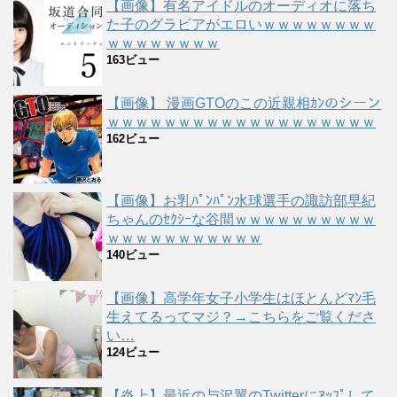
【画像】有名アイドルのオーディオに落ち
た子のグラビアがエロいｗｗｗｗｗｗｗｗ
ｗｗｗｗｗｗｗｗ
163ビュー
【画像】 漫画GTOのこの近親相ｶﾝのシーン
ｗｗｗｗｗｗｗｗｗｗｗｗｗｗｗｗｗｗｗ
162ビュー
【画像】お乳ﾊﾟﾝﾊﾟﾝ水球選手の諏訪部早紀
ちゃんのｾｸｼｰな谷間ｗｗｗｗｗｗｗｗｗｗ
ｗｗｗｗｗｗｗｗｗｗｗ
140ビュー
【画像】高学年女子小学生はほとんどﾏﾝ毛
生えてるってマジ？→こちらをご覧くださ
い…
124ビュー
【炎上】最近の与沢翼のTwitterにｱｯﾌﾟして