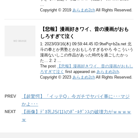
…
Copyright © 2019
あらまめ2ch
All Rights Reserved.
【悲報】漫画好きワイ、昔の漫画がおも
しろすぎて泣く
1: 2023/03/16(木) 09:59:44.45 ID:9twPq+b2a.net 北
斗の拳とか男塾とかおもしろすぎるやろ 今こういう
漫画ないしこの作品があった時代を過ごしたかっ
た… 2: 2 …
The post
【悲報】漫画好きワイ、昔の漫画がおもし
ろすぎて泣く
first appeared on
あらまめ2ch
.
Copyright © 2023
あらまめ2ch
All Rights Reserved.
PREV
【超驚愕】「イッテQ」今ガチでヤバイ事に･･･マジ
かよ･･･
NEXT
【画像】ﾃﾞｶ乳JS(11)のﾎﾟｰﾙﾀﾞﾝｽの破壊力がｗｗｗｗ
ｗ