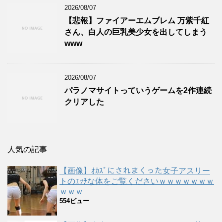
2026/08/07
【悲報】ファイアーエムブレム 万紫千紅
さん、白人の巨乳美少女を出してしまう
www
2026/08/07
パラノマサイトっていうゲームを2作連続
クリアした
人気の記事
【画像】ｵｶｽﾞにされまくった女子アスリー
トのｴｯﾁな体をご覧くださいｗｗｗｗｗｗｗ
ｗｗｗ
554ビュー