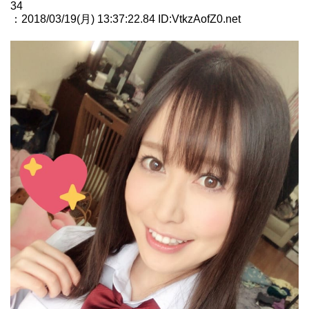
34
：2018/03/19(月) 13:37:22.84 ID:VtkzAofZ0.net