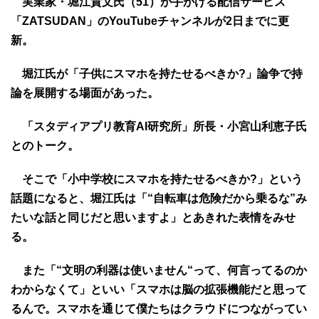
実業家・堀江貴文氏（51）が手がける配信サービス
「ZATSUDAN」のYouTubeチャンネルが2日までに更
新。
堀江氏が「子供にスマホを持たせるべきか?」論争で持
論を展開する場面があった。
「スタディアプリ教育AI研究所」所長・小宮山利恵子氏
とのトーク。
そこで「小中学校にスマホを持たせるべきか?」という
話題になると、堀江氏は「“自転車は危険だから乗るな”み
たいな話と同じだと思いますよ」とあきれた表情をみせ
る。
また「“文明の利器は使いません“って、何言ってるのか
わからなくて」といい「スマホは脳の拡張機能だと思って
るんで。スマホを通じて僕たちはクラウドにつながってい