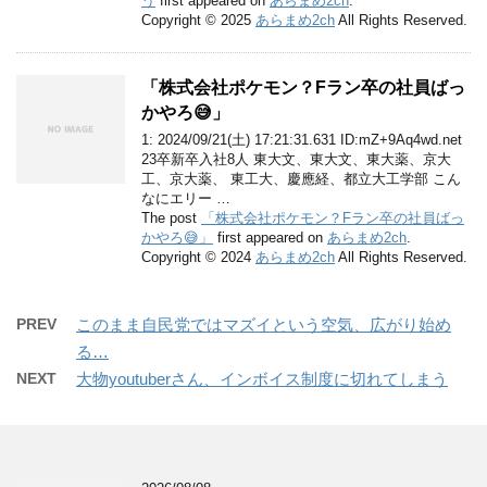
う
first appeared on
あらまめ2ch
.
Copyright © 2025
あらまめ2ch
All Rights Reserved.
「株式会社ポケモン？Fラン卒の社員ばっ
かやろ😅」
1: 2024/09/21(土) 17:21:31.631 ID:mZ+9Aq4wd.net
23卒新卒入社8人 東大文、東大文、東大薬、京大
工、京大薬、 東工大、慶應経、都立大工学部 こん
なにエリー …
The post
「株式会社ポケモン？Fラン卒の社員ばっ
かやろ😅」
first appeared on
あらまめ2ch
.
Copyright © 2024
あらまめ2ch
All Rights Reserved.
PREV
このまま自民党ではマズイという空気、広がり始め
る…
NEXT
大物youtuberさん、インボイス制度に切れてしまう