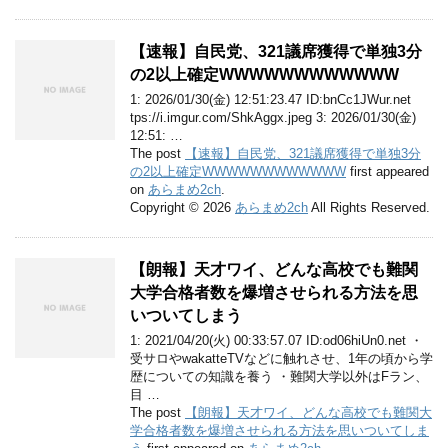
【速報】自民党、321議席獲得で単独3分
の2以上確定WWWWWWWWWWWW
1: 2026/01/30(金) 12:51:23.47 ID:bnCc1JWur.net
tps://i.imgur.com/ShkAggx.jpeg 3: 2026/01/30(金)
12:51: …
The post
【速報】自民党、321議席獲得で単独3分
の2以上確定WWWWWWWWWWWW
first appeared
on
あらまめ2ch
.
Copyright © 2026
あらまめ2ch
All Rights Reserved.
【朗報】天才ワイ、どんな高校でも難関
大学合格者数を爆増させられる方法を思
いついてしまう
1: 2021/04/20(火) 00:33:57.07 ID:od06hiUn0.net ・
受サロやwakatteTVなどに触れさせ、1年の頃から学
歴についての知識を養う ・難関大学以外はFラン、
目 …
The post
【朗報】天才ワイ、どんな高校でも難関大
学合格者数を爆増させられる方法を思いついてしま