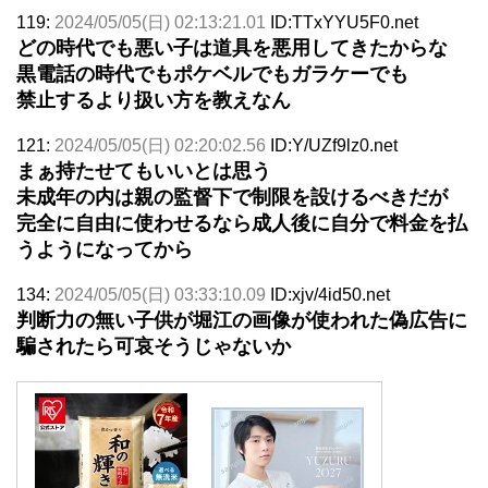
119:
2024/05/05(日) 02:13:21.01
ID:TTxYYU5F0.net
どの時代でも悪い子は道具を悪用してきたからな
黒電話の時代でもポケベルでもガラケーでも
禁止するより扱い方を教えなん
121:
2024/05/05(日) 02:20:02.56
ID:Y/UZf9lz0.net
まぁ持たせてもいいとは思う
未成年の内は親の監督下で制限を設けるべきだが
完全に自由に使わせるなら成人後に自分で料金を払
うようになってから
134:
2024/05/05(日) 03:33:10.09
ID:xjv/4id50.net
判断力の無い子供が堀江の画像が使われた偽広告に
騙されたら可哀そうじゃないか