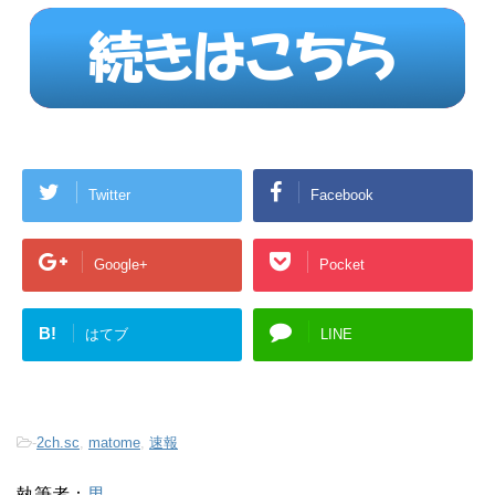
Twitter
Facebook
Google+
Pocket
B!
はてブ
LINE
-
2ch.sc
,
matome
,
速報
執筆者：
男