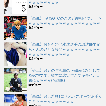
ｗｗｗｗｗｗｗｗ
166ビュー
【画像】 漫画GTOのこの近親相ｶﾝのシーン
ｗｗｗｗｗｗｗｗｗｗｗｗｗｗｗｗｗｗｗ
162ビュー
【画像】お乳ﾊﾟﾝﾊﾟﾝ水球選手の諏訪部早紀
ちゃんのｾｸｼｰな谷間ｗｗｗｗｗｗｗｗｗｗ
ｗｗｗｗｗｗｗｗｗｗｗ
139ビュー
【炎上】最近の与沢翼のTwitterにｱｯﾌﾟして
る嫁ｴﾛすぎ、欲求に忠実すぎてキモイと話
題にｗｗｗｗ(※画像)
99ビュー
【画像】最もｽﾞﾘﾈﾀにされたスポーツ選手が
こちらｗｗｗｗｗｗｗｗｗ
79ビュー