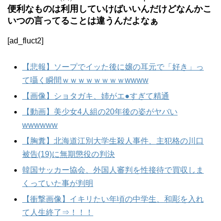
便利なものは利用していけばいいんだけどなんかこ
いつの言ってることは違うんだよなぁ
[ad_fluct2]
【悲報】ソープでイッた後に嬢の耳元で「好き」っ
て囁く瞬間ｗｗｗｗｗｗｗｗwwww
【画像】ショタガキ、姉がエ●すぎて精通
【動画】美少女4人組の20年後の姿がヤバい
wwwwww
【胸糞】北海道江別大学生殺人事件、主犯格の川口
被告(19)に無期懲役の判決
韓国サッカー協会、外国人審判を性接待で買収しま
くっていた事が判明
【衝撃画像】イキリたい年頃の中学生、和彫を入れ
て人生終了⇒！！！