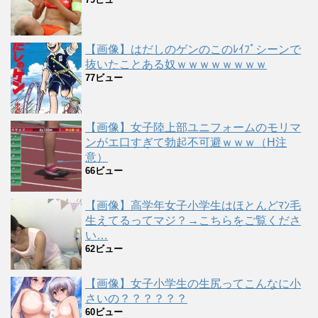
【画像】はだしのゲンのこのﾚｲﾌﾟシーンで
抜いたことある奴ｗｗｗｗｗｗｗｗ
77ビュー
【画像】女子陸上部ユニフォームのモリマ
ンがエ口すぎて勃起不可避ｗｗｗ（H注
意）
66ビュー
【画像】高学年女子小学生はほとんどﾏﾝ毛
生えてるってマジ？→こちらをご覧くださ
い…
62ビュー
【画像】女子小学生の生尻ってこんなに小
さいの？？？？？？
60ビュー