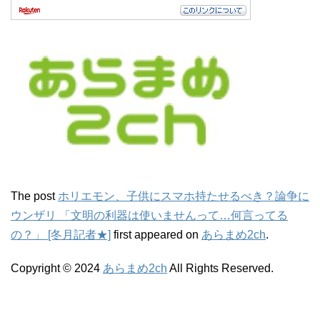
The post
ホリエモン、子供にスマホ持たせるべき？論争に
ウンザリ 「文明の利器は使いませんって…何言ってる
の？」 [冬月記者★]
first appeared on
あらまめ2ch
.
Copyright © 2024
あらまめ2ch
All Rights Reserved.