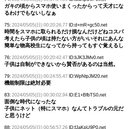
ガキの頃からスマホ使いまくったからって天才にな
るわけでもないしなぁ
75:
2024/05/05(日) 00:20:26.77
ID:d+mR+gc50.net
時間をスマホに取られるだけ損なんだけどねコスパ
考えたら子供の頃は持たない方がいいそれにあんな
簡単な物高校生になってから持ってもすぐ覚えるし
76:
2024/05/05(日) 00:20:42.47
ID:IiJK3JMv0.net
子供は自制ができないから賛否があるのは当然。
79:
2024/05/05(日) 00:24:55.47
ID:WpNtpJM20.net
機能制限は絶対必要
83:
2024/05/05(日) 00:30:02.94
ID:E1+BfbTS0.net
面倒な時代になったな
子供にネット（特にスマホ）なんてトラブルの元だ
と思うけど
88:
2024/05/05(日) 00:56:57.26
ID:fJaKpU9P0.net