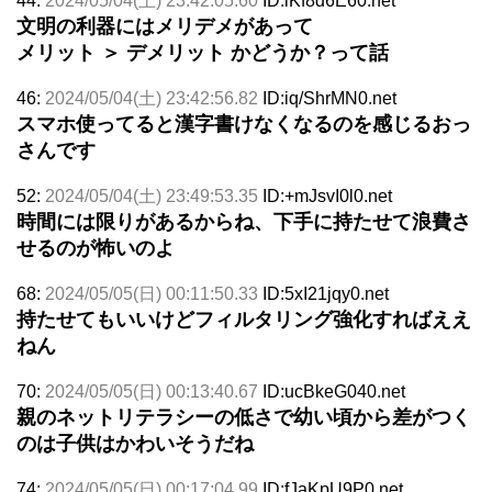
44:
2024/05/04(土) 23:42:05.60
ID:iKf8d6E60.net
文明の利器にはメリデメがあって
メリット ＞ デメリット かどうか？って話
46:
2024/05/04(土) 23:42:56.82
ID:iq/ShrMN0.net
スマホ使ってると漢字書けなくなるのを感じるおっ
さんです
52:
2024/05/04(土) 23:49:53.35
ID:+mJsvI0l0.net
時間には限りがあるからね、下手に持たせて浪費さ
せるのが怖いのよ
68:
2024/05/05(日) 00:11:50.33
ID:5xI21jqy0.net
持たせてもいいけどフィルタリング強化すればええ
ねん
70:
2024/05/05(日) 00:13:40.67
ID:ucBkeG040.net
親のネットリテラシーの低さで幼い頃から差がつく
のは子供はかわいそうだね
74:
2024/05/05(日) 00:17:04.99
ID:fJaKpU9P0.net