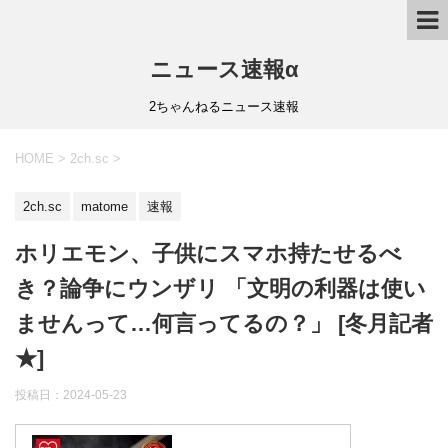
ニュース速報α
2ちゃんねるニュース速報
HOME
>
2ch.sc
>
2ch.sc
matome
速報
ホリエモン、子供にスマホ持たせるべ
き？論争にウンザリ 「文明の利器は使い
ませんって…何言ってるの？」 [冬月記者
★]
投稿日：
2024-05-23