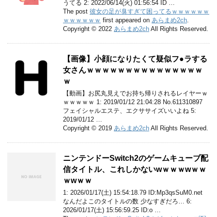
うてる 2: 2022/06/14(火) 01:56:54 ID …
The post
彼女の足が臭すぎて困ってるｗｗｗｗｗｗ
ｗｗｗｗｗｗ
first appeared on
あらまめ2ch
.
Copyright © 2022
あらまめ2ch
All Rights Reserved.
【画像】小顔になりたくて疑似フ●ラする
女さんｗｗｗｗｗｗｗｗｗｗｗｗｗｗｗ
ｗ
【動画】お尻丸見えでお持ち帰りされるレイヤーｗ
ｗｗｗｗｗ 1: 2019/01/12 21:04:28 No.611310897
フェイシャルエステ、エクササイズいいよね 5:
2019/01/12 …
Copyright © 2019
あらまめ2ch
All Rights Reserved.
ニンテンドーSwitch2のゲームキューブ配
信タイトル、これしかないwｗｗｗwｗｗ
ｗwｗｗ
1: 2026/01/17(土) 15:54:18.79 ID:Mp3qsSuM0.net
なんだよこのタイトルの数 少なすぎだろ… 6:
2026/01/17(土) 15:56:59.25 ID:o …