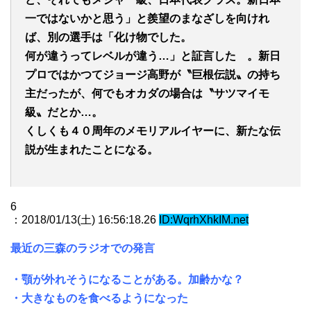
一ではないかと思う」と羨望のまなざしを向けれ
ば、別の選手は「化け物でした。
何が違うってレベルが違う…」と証言した 。新日
プロではかつてジョージ高野が〝巨根伝説〟の持ち
主だったが、何でもオカダの場合は〝サツマイモ
級〟だとか…。
くしくも４０周年のメモリアルイヤーに、新たな伝
説が生まれたことになる。
6
：2018/01/13(土) 16:56:18.26
ID:WqrhXhkIM.net
最近の三森のラジオでの発言
・顎が外れそうになることがある。加齢かな？
・大きなものを食べるようになった