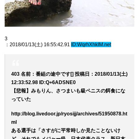
3
：2018/01/13(土) 16:55:42.91
ID:WqrhXhkIM.net
403 名前：番組の途中です[] 投稿日：2018/01/13(土)
12:33:52.98 ID:Q+6ADSNE0
【悲報】みもりん、さつまいも級ペニスの餌食にな
っていた
http://blog.livedoor.jp/ryosijj/archives/51950878.ht
ml
ある選手は「さすがに平常時しか見たことないけ
ど、それでもメジャー級、日本代表クラス。新日本