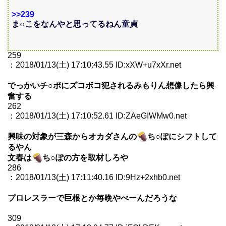
>>239
ま○こをなんやと思ってるねん童貞
259
：2018/01/13(土) 17:10:43.55 ID:xXW+u7xXr.net
でっかいチ○ポにズコボコ犯されるみもりん想像したら興
奮する
262
：2018/01/13(土) 17:10:52.61 ID:ZAeGIWMw0.net
興味の対象が三森からオカダさんの
ち○ぽにシフトして
るやん
文春は
ち○ぽの方を取材しろや
286
：2018/01/13(土) 17:11:40.16 ID:9Hz+2xhb0.net
プロレスラーで巨根とか毎晩やべーんだろうな
309