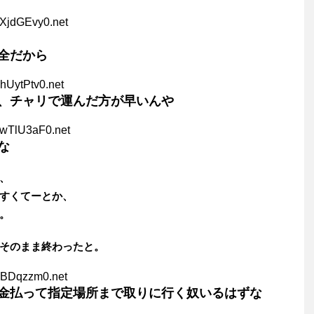
YXjdGEvy0.net
全だから
hUytPtv0.net
、チャリで運んだ方が早いんや
KwTlU3aF0.net
な
、
すくてーとか、
。
そのまま終わったと。
zBDqzzm0.net
金払って指定場所まで取りに行く奴いるはずな