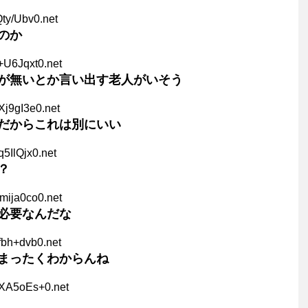
Qty/Ubv0.net
のか
+U6Jqxt0.net
が無いとか言い出す老人がいそう
Xj9gI3e0.net
だからこれは別にいい
q5IlQjx0.net
？
mija0co0.net
必要なんだな
fbh+dvb0.net
まったくわからんね
qXA5oEs+0.net