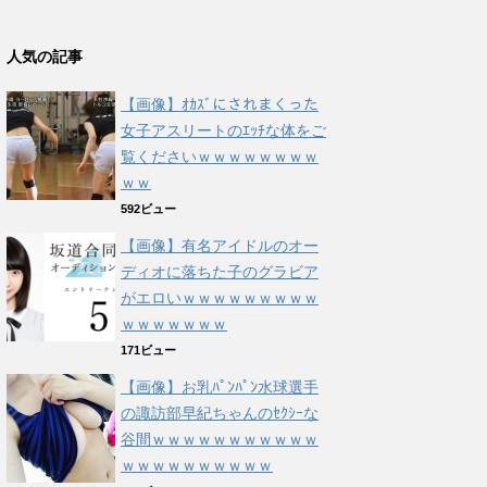
人気の記事
【画像】ｵｶｽﾞにされまくった
女子アスリートのｴｯﾁな体をご
覧くださいｗｗｗｗｗｗｗｗ
ｗｗ
592ビュー
【画像】有名アイドルのオー
ディオに落ちた子のグラビア
がエロいｗｗｗｗｗｗｗｗｗ
ｗｗｗｗｗｗｗ
171ビュー
【画像】お乳ﾊﾟﾝﾊﾟﾝ水球選手
の諏訪部早紀ちゃんのｾｸｼｰな
谷間ｗｗｗｗｗｗｗｗｗｗｗ
ｗｗｗｗｗｗｗｗｗｗ