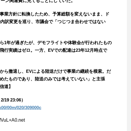
ドローン関連費に充てることにしていた。
事業方針に転換したため、予算総額を変えないまま、ド
この内訳変更を巡り、市議会で「つじつま合わせではない
ら1年が過ぎたが、デモフライトや体験会が行われたもの
行実績はゼロ。一方、EVでの配達は23年12月時点で
から撤退し、EVによる陸送だけで事業の継続を模索。だ
めたものであり、陸送のみでは考えていない」と主張
信道】
/19 23:06）
9/k00/00m/020/309000c
fVuL+A0.net