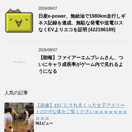
2026/08/07
日産e-power、無給油で1980km走行しギ
ネス記録を達成、無駄な発電や送電ロス
なくEVよりエコを証明 [422186189]
2026/08/07
【朗報】ファイアーエムブレムさん、つ
いにキャラ成長率がゲーム内で見れるよ
うになる
人気の記事
【画像】ｵｶｽﾞにされまくった女子アスリー
トのｴｯﾁな体をご覧くださいｗｗｗｗｗｗｗ
ｗｗｗ
561ビュー