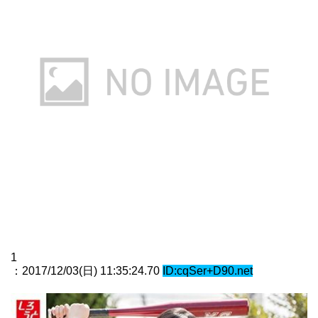
1
：2017/12/03(日) 11:35:24.70
ID:cqSer+D90.net