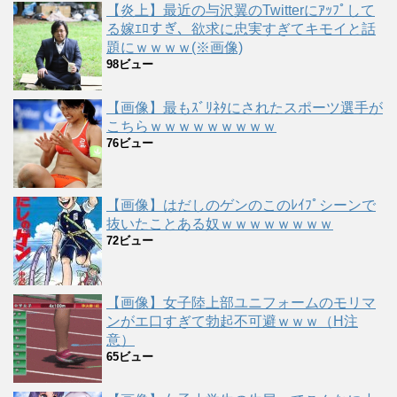
【炎上】最近の与沢翼のTwitterにｱｯﾌﾟして
る嫁ｴﾛすぎ、欲求に忠実すぎてキモイと話
題にｗｗｗｗ(※画像)
98ビュー
【画像】最もｽﾞﾘﾈﾀにされたスポーツ選手が
こちらｗｗｗｗｗｗｗｗｗ
76ビュー
【画像】はだしのゲンのこのﾚｲﾌﾟシーンで
抜いたことある奴ｗｗｗｗｗｗｗｗ
72ビュー
【画像】女子陸上部ユニフォームのモリマ
ンがエ口すぎて勃起不可避ｗｗｗ（H注
意）
65ビュー