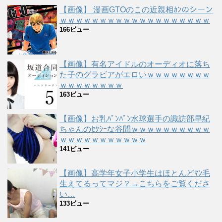
【画像】 漫画GTOのこの近親相ｶﾝのシーン
ｗｗｗｗｗｗｗｗｗｗｗｗｗｗｗｗｗｗｗ
166ビュー
【画像】有名アイドルのオーディオに落ち
た子のグラビアがエロいｗｗｗｗｗｗｗｗ
ｗｗｗｗｗｗｗｗ
163ビュー
【画像】お乳ﾊﾟﾝﾊﾟﾝ水球選手の諏訪部早紀
ちゃんのｾｸｼｰな谷間ｗｗｗｗｗｗｗｗｗｗ
ｗｗｗｗｗｗｗｗｗｗｗ
141ビュー
【画像】高学年女子小学生はほとんどﾏﾝ毛
生えてるってマジ？→こちらをご覧くださ
い…
133ビュー