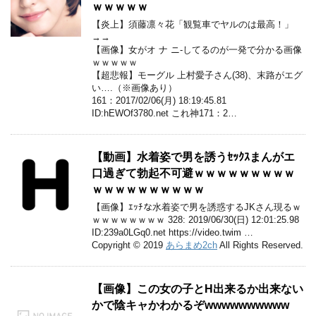
ｗｗｗｗｗ
【炎上】須藤凛々花「観覧車でヤルのは最高！」
→→
【画像】女がオ ナ ニ-してるのが一発で分かる画像
ｗｗｗｗｗ
【超悲報】モーグル 上村愛子さん(38)、末路がエグ
い….（※画像あり）
161：2017/02/06(月) 18:19:45.81
ID:hEWOf3780.net これ神171：2…
【動画】水着姿で男を誘うｾｯｸｽまんがエ
口過ぎて勃起不可避ｗｗｗｗｗｗｗｗｗ
ｗｗｗｗｗｗｗｗｗｗ
【画像】ｴｯﾁな水着姿で男を誘惑するJKさん現るｗ
ｗｗｗｗｗｗｗｗ 328: 2019/06/30(日) 12:01:25.98
ID:239a0LGq0.net https://video.twim …
Copyright © 2019
あらまめ2ch
All Rights Reserved.
【画像】この女の子とH出来るか出来ない
かで陰キャかわかるぞwwwwwwwwww