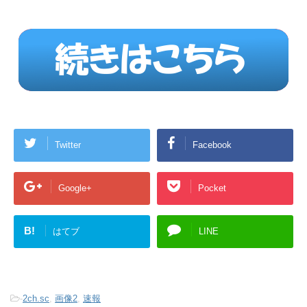
Twitter
Facebook
Google+
Pocket
B!
はてブ
LINE
-
2ch.sc
,
画像2
,
速報