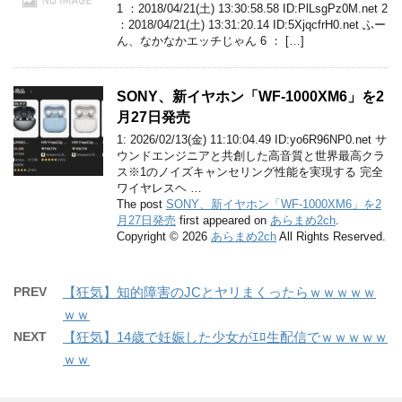
1 ：2018/04/21(土) 13:30:58.58 ID:PlLsgPz0M.net 2
：2018/04/21(土) 13:31:20.14 ID:5XjqcfrH0.net ふー
ん、なかなかエッチじゃん 6 ： […]
SONY、新イヤホン「WF-1000XM6」を2
月27日発売
1: 2026/02/13(金) 11:10:04.49 ID:yo6R96NP0.net サ
ウンドエンジニアと共創した高音質と世界最高クラ
ス※1のノイズキャンセリング性能を実現する 完全
ワイヤレスヘ …
The post
SONY、新イヤホン「WF-1000XM6」を2
月27日発売
first appeared on
あらまめ2ch
.
Copyright © 2026
あらまめ2ch
All Rights Reserved.
PREV
【狂気】知的障害のJCとヤリまくったらｗｗｗｗｗ
ｗｗ
NEXT
【狂気】14歳で妊娠した少女がｴﾛ生配信でｗｗｗｗｗ
ｗｗ