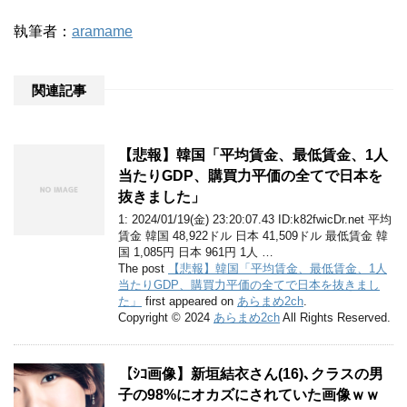
執筆者：
aramame
関連記事
【悲報】韓国「平均賃金、最低賃金、1人
当たりGDP、購買力平価の全てで日本を
抜きました」
1: 2024/01/19(金) 23:20:07.43 ID:k82fwicDr.net 平均
賃金 韓国 48,922ドル 日本 41,509ドル 最低賃金 韓
国 1,085円 日本 961円 1人 …
The post
【悲報】韓国「平均賃金、最低賃金、1人
当たりGDP、購買力平価の全てで日本を抜きまし
た」
first appeared on
あらまめ2ch
.
Copyright © 2024
あらまめ2ch
All Rights Reserved.
【ｼｺ画像】新垣結衣さん(16)､クラスの男
子の98%にオカズにされていた画像ｗｗ