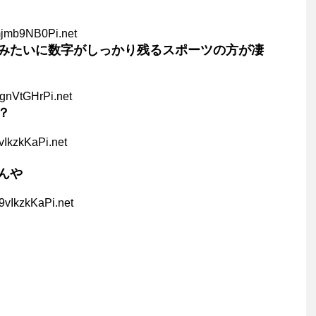
mjmb9NB0Pi.net
みたいに数字がしっかり残るスポーツの方が凄
gnVtGHrPi.net
？
vIkzkKaPi.net
んや
9vIkzkKaPi.net