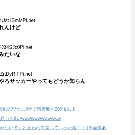
4cUst1SmMPi.net
れんけど
4Xi4SJc0Pi.net
みたいな
ZrtDyRlFPi.net
やろサッカーやってもどうか知らん
殺到のワケ…9年で患者数が200倍以上
ぱいが凄いwwwwwwwwwwww
かないで」と言われて置いていった娘！⇒ (※画像あ