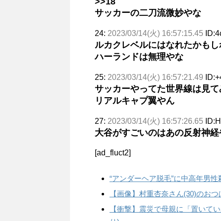
>>18
サッカーの二刀流微妙やな
24:
2023/03/14(火) 16:57:15.45
ID:
ルカクレベルにはなれたかもし
ハーランドは無理やな
25:
2023/03/14(火) 16:57:21.49
ID:+
サッカーやってた世界線は見て
リアルキャプ翼やん
27:
2023/03/14(火) 16:57:26.65
ID:H
大谷がすごいのはあの反射神経
[ad_fluct2]
“アンダーヘア脱毛”に中高年男性
【画像】村重杏奈さん(30)のおつ
【衝撃】震災で母親に「置いてい