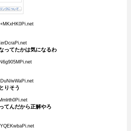
e+MKxHK0Pi.net
ZerDcraPi.net
なってたかは気になるわ
4N6g905MPi.net
ADuN/wWaPi.net
とりそう
MmIrth0Pi.net
ってんだから正解やろ
uYQEKwbaPi.net