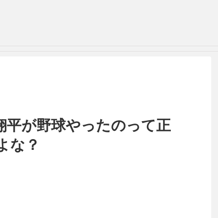
翔平が野球やったのって正
よな？