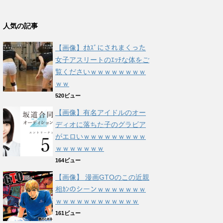
人気の記事
【画像】ｵｶｽﾞにされまくった
女子アスリートのｴｯﾁな体をご
覧くださいｗｗｗｗｗｗｗｗ
ｗｗ
520ビュー
【画像】有名アイドルのオー
ディオに落ちた子のグラビア
がエロいｗｗｗｗｗｗｗｗｗ
ｗｗｗｗｗｗｗ
164ビュー
【画像】 漫画GTOのこの近親
相ｶﾝのシーンｗｗｗｗｗｗｗ
ｗｗｗｗｗｗｗｗｗｗｗｗ
161ビュー