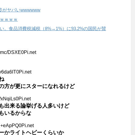
姿がヤバいwwwwww
ｗｗｗｗ
。食品消費税減税（8%→1%）に93.2%の国民が賛
Qmc/DSXE0Pi.net
v6da6IT0Pi.net
ね
の方が更にスターになれるけど
/xNqiLs0Pi.net
も出来る論挙げる人多いけど
もいるからな
2+eApPQ0Pi.net
ーかライトヘビーくらいか