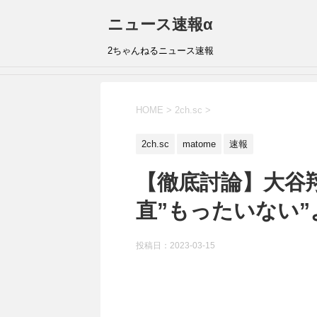
ニュース速報α
2ちゃんねるニュース速報
HOME
>
2ch.sc
>
2ch.sc
matome
速報
【徹底討論】大谷
直”もったいない”
投稿日：
2023-03-15