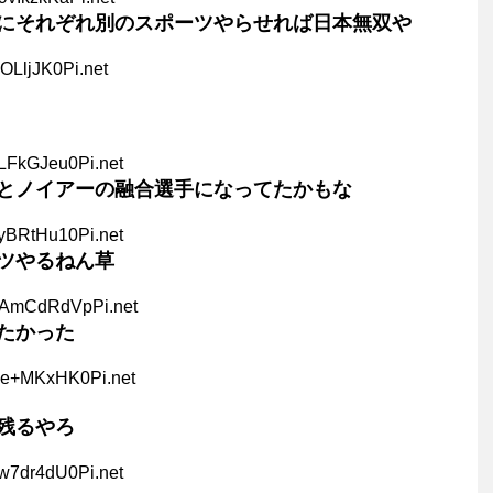
にそれぞれ別のスポーツやらせれば日本無双や
cOLljJK0Pi.net
LFkGJeu0Pi.net
とノイアーの融合選手になってたかもな
yBRtHu10Pi.net
ツやるねん草
PAmCdRdVpPi.net
たかった
Ne+MKxHK0Pi.net
残るやろ
w7dr4dU0Pi.net