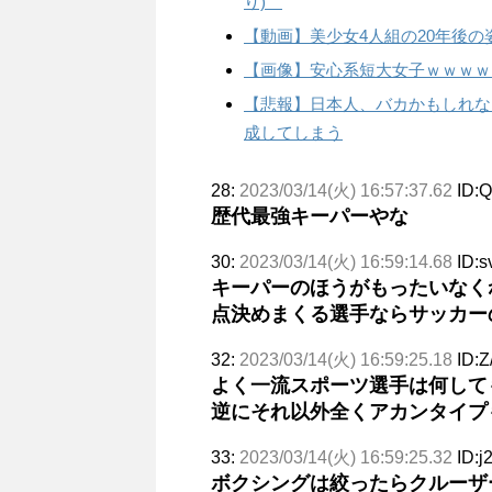
り)
【動画】美少女4人組の20年後の
【画像】安心系短大女子ｗｗｗｗ
【悲報】日本人、バカかもしれない
成してしまう
28:
2023/03/14(火) 16:57:37.62
ID:
歴代最強キーパーやな
30:
2023/03/14(火) 16:59:14.68
ID:s
キーパーのほうがもったいなく
点決めまくる選手ならサッカー
32:
2023/03/14(火) 16:59:25.18
ID:Z
よく一流スポーツ選手は何して
逆にそれ以外全くアカンタイプ
33:
2023/03/14(火) 16:59:25.32
ID:j
ボクシングは絞ったらクルーザ