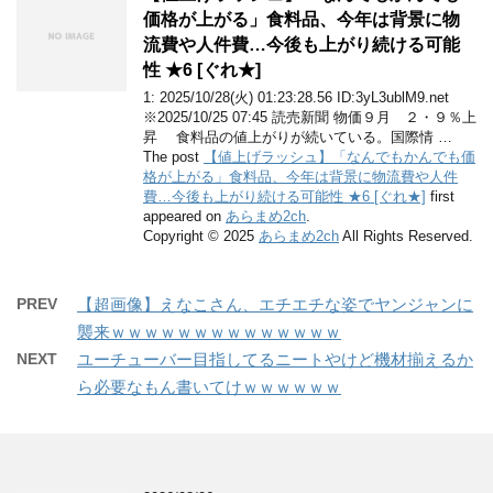
価格が上がる」食料品、今年は背景に物
流費や人件費…今後も上がり続ける可能
性 ★6 [ぐれ★]
1: 2025/10/28(火) 01:23:28.56 ID:3yL3ublM9.net
※2025/10/25 07:45 読売新聞 物価９月 ２・９％上
昇 食料品の値上がりが続いている。国際情 …
The post
【値上げラッシュ】「なんでもかんでも価
格が上がる」食料品、今年は背景に物流費や人件
費…今後も上がり続ける可能性 ★6 [ぐれ★]
first
appeared on
あらまめ2ch
.
Copyright © 2025
あらまめ2ch
All Rights Reserved.
PREV
【超画像】えなこさん、エチエチな姿でヤンジャンに
襲来ｗｗｗｗｗｗｗｗｗｗｗｗｗｗ
NEXT
ユーチューバー目指してるニートやけど機材揃えるか
ら必要なもん書いてけｗｗｗｗｗｗ