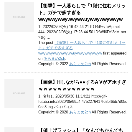
【衝撃】一人暮らしで「1階に住むメリッ
ト」ガチで多すぎる
wwywwywwywwywwuywwywwywwyw
1: 2022/02/08(火) 16:42:44.21 ID:Rd/+vIpAp.net
444: 2022/02/08(火) 17:23:44.50 ID:W/l6DY3dM.net
>&g …
The post
【衝撃】一人暮らしで「1階に住むメリッ
ト」ガチで多すぎる
wwywwywwywwywwuywwywwywwyw
first appeared
on
あらまめ2ch
.
Copyright © 2022
あらまめ2ch
All Rights Reserved.
【画像】Hしながら●●するA Vがアホすぎ
ｗｗｗｗｗｗｗｗｗｗｗｗ
1: 名無し 2020/05/30 11:14:21 http://gif-
futaba.info/2020/05/99a4f4752276417fe2ef6bb7d05d
0cc8.jpg パコパコス …
Copyright © 2020
あらまめ2ch
All Rights Reserved.
【値上げラッシュ】「なんでもかんでも