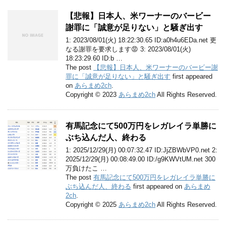
【悲報】日本人、米ワーナーのバービー
謝罪に「誠意が足りない」と騒ぎ出す
1: 2023/08/01(火) 18:22:30.65 ID:a0h4u6EDa.net 更
なる謝罪を要求します😡 3: 2023/08/01(火)
18:23:29.60 ID:b …
The post
【悲報】日本人、米ワーナーのバービー謝
罪に「誠意が足りない」と騒ぎ出す
first appeared
on
あらまめ2ch
.
Copyright © 2023
あらまめ2ch
All Rights Reserved.
有馬記念にて500万円をレガレイラ単勝に
ぶち込んだ人、終わる
1: 2025/12/29(月) 00:07:32.47 ID:JjZBWbVP0.net 2:
2025/12/29(月) 00:08:49.00 ID:/g9KWVtUM.net 300
万負けたこ …
The post
有馬記念にて500万円をレガレイラ単勝に
ぶち込んだ人、終わる
first appeared on
あらまめ
2ch
.
Copyright © 2025
あらまめ2ch
All Rights Reserved.