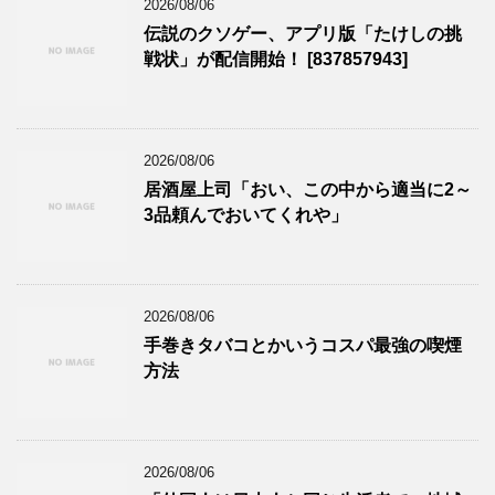
2026/08/06
伝説のクソゲー、アプリ版「たけしの挑
戦状」が配信開始！ [837857943]
2026/08/06
居酒屋上司「おい、この中から適当に2～
3品頼んでおいてくれや」
2026/08/06
手巻きタバコとかいうコスパ最強の喫煙
方法
2026/08/06