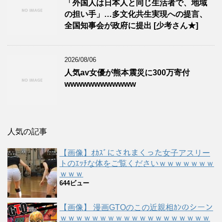
「外国人は日本人と同じ生活者で、地域
の担い手」…多文化共生実現への提言、
全国知事会が政府に提出 [少考さん★]
2026/08/06
人気av女優が熊本震災に300万寄付
wwwwwwwwwwww
人気の記事
【画像】ｵｶｽﾞにされまくった女子アスリー
トのｴｯﾁな体をご覧くださいｗｗｗｗｗｗｗ
ｗｗｗ
644ビュー
【画像】 漫画GTOのこの近親相ｶﾝのシーン
ｗｗｗｗｗｗｗｗｗｗｗｗｗｗｗｗｗｗｗ