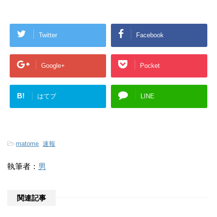
Twitter
Facebook
Google+
Pocket
B!
はてブ
LINE
-
matome
,
速報
執筆者：
男
関連記事