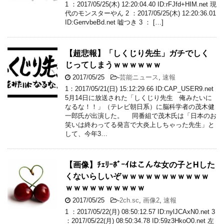
1 ：2017/05/25(木) 12:20:04.40 ID:rFJfd+HIM.net 現
代のモンスターやん 2 ：2017/05/25(木) 12:20:36.01
ID:GerrvbeBd.net 嘘つき 3 ： […]
【超悲報】「しくじり先生」ガチでしく
じってしまうｗｗｗｗｗｗ
2017/05/25
-
芸能ニュース
,
速報
1：2017/05/21(日) 15:12:29.66 ID:CAP_USER9.net
5月14日に放送された「しくじり先生 俺みたいに
なるな！！」（テレビ朝日系）に脳科学者の茂木健
一郎氏が出演した。 同番組で茂木氏は「日本のお
笑いは終わってる発言で大炎上しちゃった先生」と
して、今年3…
【画像】ﾁｪﾘｰﾎﾞｰｲはこんな女の子とHした
くないらしいぞｗｗｗｗｗｗｗｗｗｗｗ
ｗｗｗｗｗｗｗｗｗｗ
2017/05/25
-
2ch.sc
,
画像2
,
速報
1 ：2017/05/22(月) 08:50:12.57 ID:nylJCAxN0.net 3
：2017/05/22(月) 08:50:34.78 ID:59z3HkoO0.net 左