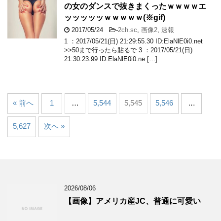
の女のダンスで抜きまくったｗｗｗｗエ
ッッッッッｗｗｗｗｗ(※gif)
2017/05/24
-
2ch.sc
,
画像2
,
速報
1 ：2017/05/21(日) 21:29:55.30 ID:ElaNlE0i0.net
>>50まで行ったら貼るで 3 ：2017/05/21(日)
21:30:23.99 ID:ElaNlE0i0.ne […]
« 前へ
1
…
5,544
5,545
5,546
…
5,627
次へ »
2026/08/06
【画像】アメリカ産JC、普通に可愛い