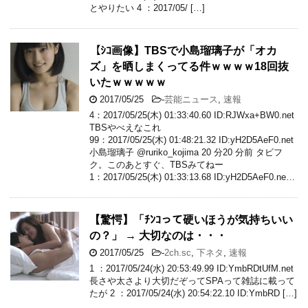
とやりたい 4 ：2017/05/ […]
【ｼｺ画像】TBSで小島瑠璃子が「オカ
ズ」を晒しまくってる件ｗｗｗｗ18回抜
いたｗｗｗｗｗ
2017/05/25
-
芸能ニュース
,
速報
4：2017/05/25(木) 01:33:40.60 ID:RJWxa+BW0.net
TBSやべえなこれ
99：2017/05/25(木) 01:48:21.32 ID:yH2D5AeF0.net
小島瑠璃子 @ruriko_kojima 20 分20 分前 タビフ
ク。このあとすぐ、TBSみてねー
1：2017/05/25(木) 01:33:13.68 ID:yH2D5AeF0.ne…
【驚愕】「ﾁﾝｺって硬いほうが気持ちいい
の？」 → 大切なのは・・・
2017/05/25
-
2ch.sc
,
下ネタ
,
速報
1 ：2017/05/24(水) 20:53:49.99 ID:YmbRDtUfM.net
長さや太さより大切だぞってSPAって雑誌に載って
たが 2 ：2017/05/24(水) 20:54:22.10 ID:YmbRD […]