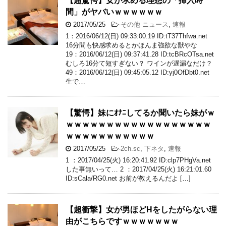
【超驚愕】女が求める理想の「挿入時
間」がヤバいｗｗｗｗｗｗ
2017/05/25
-
その他 ニュース
,
速報
1：2016/06/12(日) 09:33:00.19 ID:tT37Thfwa.net
16分間も快感求めるとかほんま強欲な獣やな
19：2016/06/12(日) 09:37:41.28 ID:tcBRcOTsa.net
むしろ16分て短すぎない？ ワインが遅漏なだけ？
49：2016/06/12(日) 09:45:05.12 ID:yj0OfDbt0.net
生で…
【驚愕】妹にｵﾅﾆしてるか聞いたら妹がｗ
ｗｗｗｗｗｗｗｗｗｗｗｗｗｗｗｗｗｗ
ｗｗｗｗｗｗｗｗｗｗｗ
2017/05/25
-
2ch.sc
,
下ネタ
,
速報
1 ：2017/04/25(火) 16:20:41.92 ID:clp7PHgVa.net
した事無いって… 2 ：2017/04/25(火) 16:21:01.60
ID:sCala/RG0.net お前が教えるんだよ […]
【超衝撃】女が男ほどHをしたがらない理
由がこちらですｗｗｗｗｗｗｗ