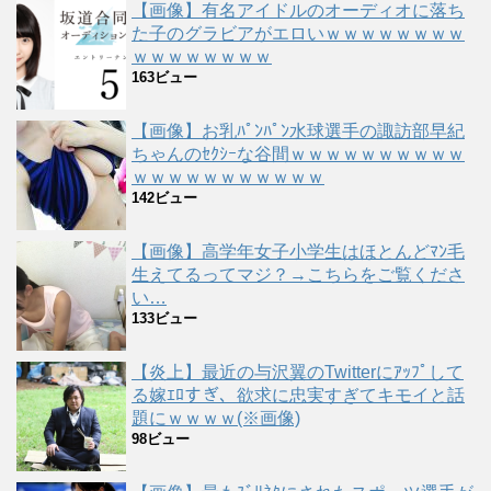
【画像】有名アイドルのオーディオに落ち
た子のグラビアがエロいｗｗｗｗｗｗｗｗ
ｗｗｗｗｗｗｗｗ
163ビュー
【画像】お乳ﾊﾟﾝﾊﾟﾝ水球選手の諏訪部早紀
ちゃんのｾｸｼｰな谷間ｗｗｗｗｗｗｗｗｗｗ
ｗｗｗｗｗｗｗｗｗｗｗ
142ビュー
【画像】高学年女子小学生はほとんどﾏﾝ毛
生えてるってマジ？→こちらをご覧くださ
い…
133ビュー
【炎上】最近の与沢翼のTwitterにｱｯﾌﾟして
る嫁ｴﾛすぎ、欲求に忠実すぎてキモイと話
題にｗｗｗｗ(※画像)
98ビュー