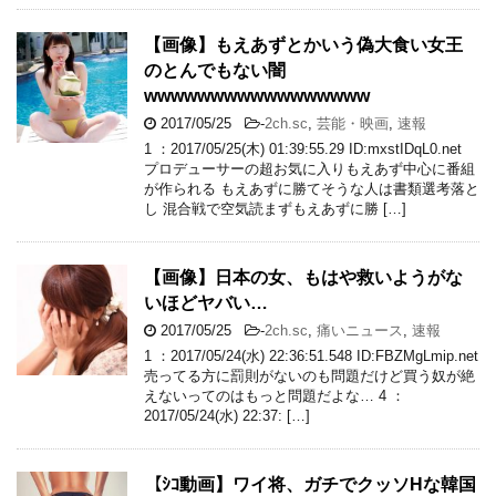
【画像】もえあずとかいう偽大食い女王
のとんでもない闇
wwwwwwwwwwwwwwwww
2017/05/25
-
2ch.sc
,
芸能・映画
,
速報
1 ：2017/05/25(木) 01:39:55.29 ID:mxstIDqL0.net
プロデューサーの超お気に入りもえあず中心に番組
が作られる もえあずに勝てそうな人は書類選考落と
し 混合戦で空気読まずもえあずに勝 […]
【画像】日本の女、もはや救いようがな
いほどヤバい…
2017/05/25
-
2ch.sc
,
痛いニュース
,
速報
1 ：2017/05/24(水) 22:36:51.548 ID:FBZMgLmip.net
売ってる方に罰則がないのも問題だけど買う奴が絶
えないってのはもっと問題だよな… 4 ：
2017/05/24(水) 22:37: […]
【ｼｺ動画】ワイ将、ガチでクッソHな韓国