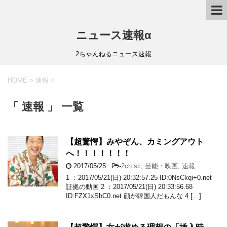
ニュース速報α
2ちゃんねるニュース速報
HOME
>
速報
>
「 速報 」 一覧
【超驚愕】みやぞん、カミングアウト
へ！！！！！！！
2017/05/25
-
2ch.sc
,
芸能・映画
,
速報
1 ：2017/05/21(日) 20:32:57.25 ID:0NsCkqi+0.net
証拠の動画 2 ：2017/05/21(日) 20:33:56.68
ID:FZX1xShC0.net 顔が韓国人だもんな 4 […]