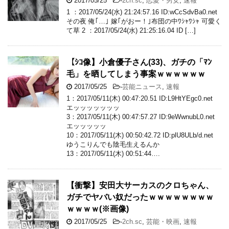
2017/05/25
-
2ch.sc
,
恋愛・男女
,
速報
1 ：2017/05/24(水) 21:24:57.16 ID:wCcSdvBa0.net
その夜 俺｢…｣ 嫁｢がおー！｣布団の中ﾜｼｬﾜｼｬ 可愛く
て草 2 ：2017/05/24(水) 21:25:16.04 ID […]
【ｼｺ像】小倉優子さん(33)、ガチの「ﾏﾝ
毛」を晒してしまう事案ｗｗｗｗｗｗ
2017/05/25
-
芸能ニュース
,
速報
1：2017/05/11(木) 00:47:20.51 ID:L9HtYEgc0.net
エッッッッッッッ
3：2017/05/11(木) 00:47:57.27 ID:9eWwnubL0.net
エッッッッッ
10：2017/05/11(木) 00:50:42.72 ID:plU8ULb/d.net
ゆうこりんでも陰毛生えるんか
13：2017/05/11(木) 00:51:44….
【衝撃】安田大サーカスのクロちゃん、
ガチでヤバい奴だったｗｗｗｗｗｗｗｗ
ｗｗｗｗ(※画像)
2017/05/25
-
2ch.sc
,
芸能・映画
,
速報