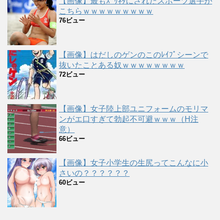
【画像】最もｽﾞﾘﾈﾀにされたスポーツ選手が
こちらｗｗｗｗｗｗｗｗｗ
76ビュー
【画像】はだしのゲンのこのﾚｲﾌﾟシーンで
抜いたことある奴ｗｗｗｗｗｗｗｗ
72ビュー
【画像】女子陸上部ユニフォームのモリマ
ンがエ口すぎて勃起不可避ｗｗｗ（H注
意）
66ビュー
【画像】女子小学生の生尻ってこんなに小
さいの？？？？？？
60ビュー