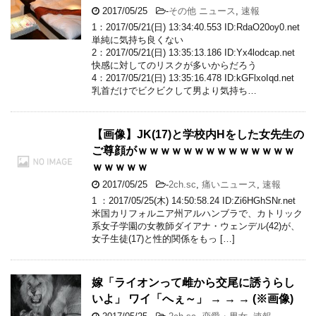
2017/05/25
-
その他 ニュース
,
速報
1：2017/05/21(日) 13:34:40.553 ID:RdaO20oy0.net
単純に気持ち良くない
2：2017/05/21(日) 13:35:13.186 ID:Yx4lodcap.net
快感に対してのリスクが多いからだろう
4：2017/05/21(日) 13:35:16.478 ID:kGFlxoIqd.net
乳首だけでビクビクして男より気持ち…
【画像】JK(17)と学校内Hをした女先生の
ご尊顔がｗｗｗｗｗｗｗｗｗｗｗｗｗｗ
ｗｗｗｗｗ
2017/05/25
-
2ch.sc
,
痛いニュース
,
速報
1 ：2017/05/25(木) 14:50:58.24 ID:Zi6HGhSNr.net
米国カリフォルニア州アルハンブラで、カトリック
系女子学園の女教師ダイアナ・ウェンデル(42)が、
女子生徒(17)と性的関係をもっ […]
嫁「ライオンって雌から交尾に誘うらし
いよ」 ワイ「へぇ～」 → → → (※画像)