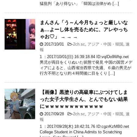
猛批判「あり得ない」「韓国は法律がめ […]
まんさん「う～ん今月ちょっと厳しいな
ぁ…よーし体を売るために、アレやっち
ゃお♡」 → → →
2017/10/01
-
2ch.sc
,
アジア・中国・韓国
,
速
報
1 ：2017/10/01(日) 16:39:18.84 ID:vqIDo9Whp.net
男児が両目をくりぬいた状態で発見 中国の国営メデ
ィアによると、山西省汾西県で先週、６歳の男児が
行方不明となり約４時間後に目をくり […]
【画像】黒塗りの高級車にぶつけてしま
った女子大学生さん、とんでもない結果
にｗｗｗｗｗｗｗｗｗｗｗｗ
2017/09/28
-
2ch.sc
,
アジア・中国・韓国
,
速
報
1 ：2017/09/28(木) 18:42:31.76 ID:cgzrKzMB0.net
College Student in China Admits to Scratching