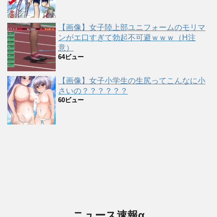
【画像】女子陸上部ユニフォームのモリマ
ンがエ口すぎて勃起不可避ｗｗｗ（H注
意）
64ビュー
【画像】女子小学生の生尻ってこんなに小
さいの？？？？？？
60ビュー
ニュース速報α