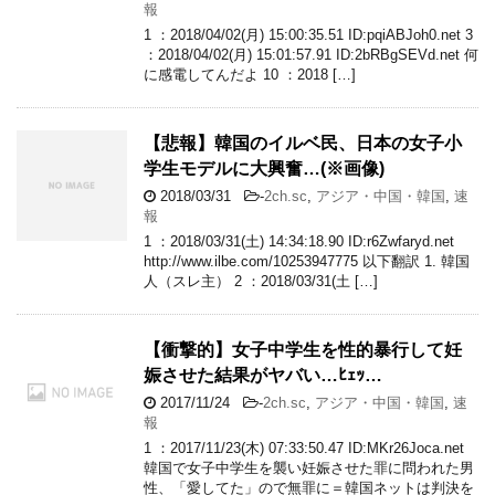
報
1 ：2018/04/02(月) 15:00:35.51 ID:pqiABJoh0.net 3
：2018/04/02(月) 15:01:57.91 ID:2bRBgSEVd.net 何
に感電してんだよ 10 ：2018 […]
【悲報】韓国のイルベ民、日本の女子小
学生モデルに大興奮…(※画像)
2018/03/31
-
2ch.sc
,
アジア・中国・韓国
,
速
報
1 ：2018/03/31(土) 14:34:18.90 ID:r6Zwfaryd.net
http://www.ilbe.com/10253947775 以下翻訳 1. 韓国
人（スレ主） 2 ：2018/03/31(土 […]
【衝撃的】女子中学生を性的暴行して妊
娠させた結果がヤバい…ﾋｪｯ…
2017/11/24
-
2ch.sc
,
アジア・中国・韓国
,
速
報
1 ：2017/11/23(木) 07:33:50.47 ID:MKr26Joca.net
韓国で女子中学生を襲い妊娠させた罪に問われた男
性、「愛してた」ので無罪に＝韓国ネットは判決を