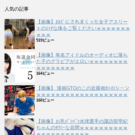
人気の記事
【画像】ｵｶｽﾞにされまくった女子アスリー
トのｴｯﾁな体をご覧くださいｗｗｗｗｗｗｗ
ｗｗｗ
519ビュー
【画像】有名アイドルのオーディオに落ち
た子のグラビアがエロいｗｗｗｗｗｗｗｗ
ｗｗｗｗｗｗｗｗ
164ビュー
【画像】 漫画GTOのこの近親相ｶﾝのシーン
ｗｗｗｗｗｗｗｗｗｗｗｗｗｗｗｗｗｗｗ
160ビュー
【画像】お乳ﾊﾟﾝﾊﾟﾝ水球選手の諏訪部早紀
ちゃんのｾｸｼｰな谷間ｗｗｗｗｗｗｗｗｗｗ
ｗｗｗｗｗｗｗｗｗｗｗ