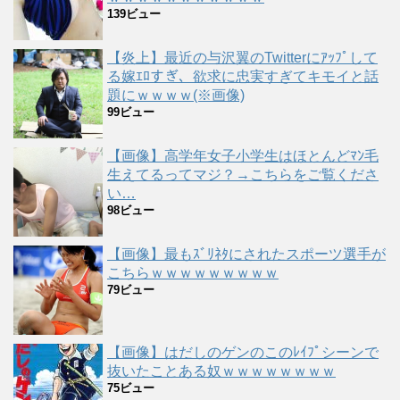
139ビュー
【炎上】最近の与沢翼のTwitterにｱｯﾌﾟして
る嫁ｴﾛすぎ、欲求に忠実すぎてキモイと話
題にｗｗｗｗ(※画像)
99ビュー
【画像】高学年女子小学生はほとんどﾏﾝ毛
生えてるってマジ？→こちらをご覧くださ
い…
98ビュー
【画像】最もｽﾞﾘﾈﾀにされたスポーツ選手が
こちらｗｗｗｗｗｗｗｗｗ
79ビュー
【画像】はだしのゲンのこのﾚｲﾌﾟシーンで
抜いたことある奴ｗｗｗｗｗｗｗｗ
75ビュー