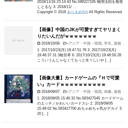
2018/11/16 23:14:43 No.599227105 物理法則を無視
しとるな 3: 2018/11/ …
Copyright © 2018
あらまめ2ch
All Rights Reserved.
【画像】中国のJKが可愛すぎてヤリまく
りたいんだがｗｗｗｗｗｗｗ
2018/10/06
-
アジア・中国・韓国
,
学生
,
速報
1: 2017/10/23(月) 19:47:51.78 3: 2017/10/23(月)
19:48:37.31 3枚目草 6: 2017/10/23(月) 19:48:50.28
こういうんじゃなくてもっと生々しいや […]
【画像大量】カードゲームの『Ｈで可愛
い』カードｗｗｗｗｗｗｗｗｗｗ
2018/09/07
-
アジア・中国・韓国
,
画像
,
速報
1: 2018/09/05 15:46:32 No.583427545 カードゲーム
のエッチ／かわいいカードスレ 2: 2018/09/05
15:48:02 No.583427700 めちゃめちゃ乳がデカイ 3:
20 […]