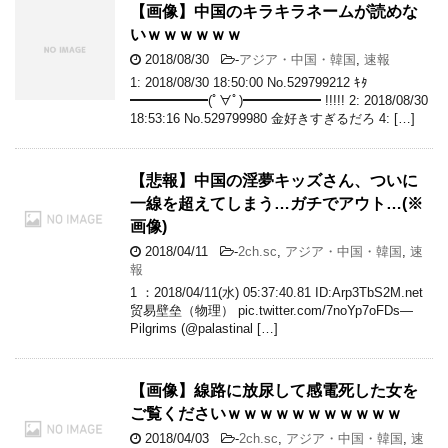
【画像】中国のキラキラネームが読めな
いｗｗｗｗｗｗ
2018/08/30
-
アジア・中国・韓国
,
速報
1: 2018/08/30 18:50:00 No.529799212 ｷﾀ
━━━━━━(ﾟ∀ﾟ)━━━━━━ !!!!! 2: 2018/08/30
18:53:16 No.529799980 金好きすぎるだろ 4: […]
【悲報】中国の淫夢キッズさん、ついに
一線を超えてしまう…ガチでアウト…(※
画像)
2018/04/11
-
2ch.sc
,
アジア・中国・韓国
,
速
報
1 ：2018/04/11(水) 05:37:40.81 ID:Arp3TbS2M.net
贸易壁垒（物理） pic.twitter.com/7noYp7oFDs—
Pilgrims (@palastinal […]
【画像】線路に放尿して感電死した女を
ご覧くださいｗｗｗｗｗｗｗｗｗｗｗ
2018/04/03
-
2ch.sc
,
アジア・中国・韓国
,
速