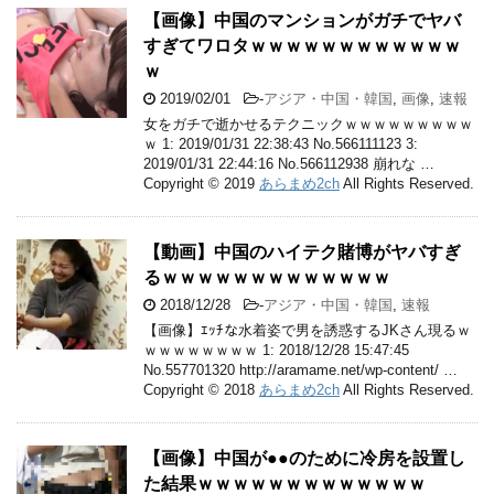
【画像】中国のマンションがガチでヤバ
すぎてワロタｗｗｗｗｗｗｗｗｗｗｗｗ
ｗ
2019/02/01
-
アジア・中国・韓国
,
画像
,
速報
女をガチで逝かせるテクニックｗｗｗｗｗｗｗｗｗ
ｗ 1: 2019/01/31 22:38:43 No.566111123 3:
2019/01/31 22:44:16 No.566112938 崩れな …
Copyright © 2019
あらまめ2ch
All Rights Reserved.
【動画】中国のハイテク賭博がヤバすぎ
るｗｗｗｗｗｗｗｗｗｗｗｗｗ
2018/12/28
-
アジア・中国・韓国
,
速報
【画像】ｴｯﾁな水着姿で男を誘惑するJKさん現るｗ
ｗｗｗｗｗｗｗｗ 1: 2018/12/28 15:47:45
No.557701320 http://aramame.net/wp-content/ …
Copyright © 2018
あらまめ2ch
All Rights Reserved.
【画像】中国が●●のために冷房を設置し
た結果ｗｗｗｗｗｗｗｗｗｗｗｗｗ