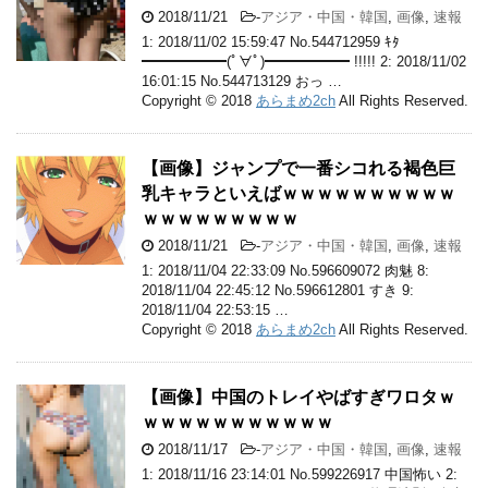
2018/11/21
-
アジア・中国・韓国
,
画像
,
速報
1: 2018/11/02 15:59:47 No.544712959 ｷﾀ
━━━━━━(ﾟ∀ﾟ)━━━━━━ !!!!! 2: 2018/11/02
16:01:15 No.544713129 おっ …
Copyright © 2018
あらまめ2ch
All Rights Reserved.
【画像】ジャンプで一番シコれる褐色巨
乳キャラといえばｗｗｗｗｗｗｗｗｗｗ
ｗｗｗｗｗｗｗｗｗ
2018/11/21
-
アジア・中国・韓国
,
画像
,
速報
1: 2018/11/04 22:33:09 No.596609072 肉魅 8:
2018/11/04 22:45:12 No.596612801 すき 9:
2018/11/04 22:53:15 …
Copyright © 2018
あらまめ2ch
All Rights Reserved.
【画像】中国のトレイやばすぎワロタｗ
ｗｗｗｗｗｗｗｗｗｗｗ
2018/11/17
-
アジア・中国・韓国
,
画像
,
速報
1: 2018/11/16 23:14:01 No.599226917 中国怖い 2: