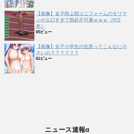
【画像】女子陸上部ユニフォームのモリマ
ンがエ口すぎて勃起不可避ｗｗｗ（H注
意）
65ビュー
【画像】女子小学生の生尻ってこんなに小
さいの？？？？？？
61ビュー
ニュース速報α