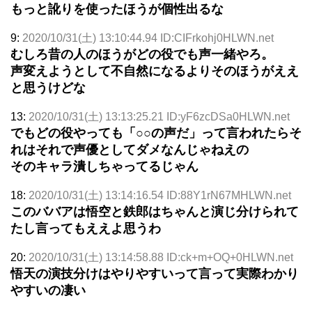
もっと訛りを使ったほうが個性出るな
9:
2020/10/31(土) 13:10:44.94 ID:CIFrkohj0HLWN.net
むしろ昔の人のほうがどの役でも声一緒やろ。
声変えようとして不自然になるよりそのほうがええ
と思うけどな
13:
2020/10/31(土) 13:13:25.21 ID:yF6zcDSa0HLWN.net
でもどの役やっても「○○の声だ」って言われたらそ
れはそれで声優としてダメなんじゃねえの
そのキャラ潰しちゃってるじゃん
18:
2020/10/31(土) 13:14:16.54 ID:88Y1rN67MHLWN.net
このババアは悟空と鉄郎はちゃんと演じ分けられて
たし言ってもええよ思うわ
20:
2020/10/31(土) 13:14:58.88 ID:ck+m+OQ+0HLWN.net
悟天の演技分けはやりやすいって言って実際わかり
やすいの凄い