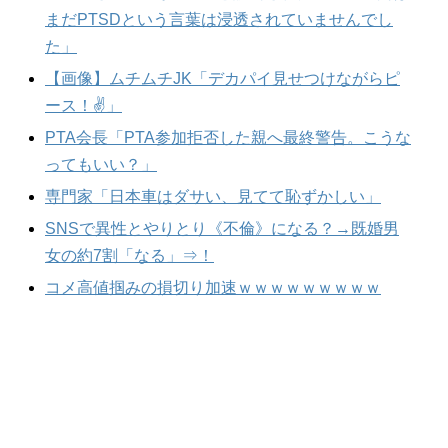
まだPTSDという言葉は浸透されていませんでし
た」
【画像】ムチムチJK「デカパイ見せつけながらピ
ース！✌」
PTA会長「PTA参加拒否した親へ最終警告。こうな
ってもいい？」
専門家「日本車はダサい、見てて恥ずかしい」
SNSで異性とやりとり《不倫》になる？→既婚男
女の約7割「なる」⇒！
コメ高値掴みの損切り加速ｗｗｗｗｗｗｗｗｗ