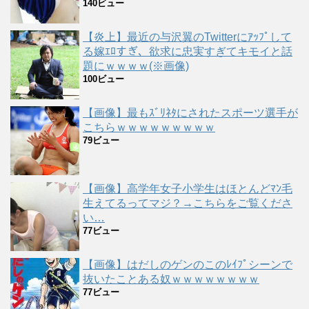
140ビュー
【炎上】最近の与沢翼のTwitterにｱｯﾌﾟして
る嫁ｴﾛすぎ、欲求に忠実すぎてキモイと話
題にｗｗｗｗ(※画像)
100ビュー
【画像】最もｽﾞﾘﾈﾀにされたスポーツ選手が
こちらｗｗｗｗｗｗｗｗｗ
79ビュー
【画像】高学年女子小学生はほとんどﾏﾝ毛
生えてるってマジ？→こちらをご覧くださ
い…
77ビュー
【画像】はだしのゲンのこのﾚｲﾌﾟシーンで
抜いたことある奴ｗｗｗｗｗｗｗｗ
77ビュー