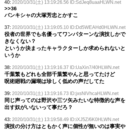
40:
2020/10/31(土) 13:19:26.56 ID:SdJeq8uaaHLWN.net
>>36
バンキシャの大塚芳忠とかすこ
37:
2020/10/31(土) 13:19:05.10 ID:Dd5WEAHd0HLWN.net
役者の世界でも名優ってワンパターンな演技しかで
きなくない？
というか決まったキャラクターしか求められないと
いうか
38:
2020/10/31(土) 13:19:16.37 ID:UaXin7/40HLWN.net
千葉繁もどれも全部千葉繁やんと思ってたけど
呪術廻戦の漏瑚は珍しく低めの声だしてた
39:
2020/10/31(土) 13:19:16.73 ID:jxsNlVhcaHLWN.net
同じ声ってのは野沢や三ツ矢みたいな特徴的な声を
出す奴がいないって事だろ？
43:
2020/10/31(土) 13:19:58.49 ID:iXJ5Z/6K0HLWN.net
演技の分け方はともかく声に個性が無いのは事実や