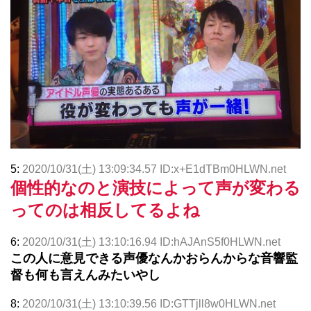
5:
2020/10/31(土) 13:09:34.57 ID:x+E1dTBm0HLWN.net
個性的なのと演技によって声が変わる
ってのは相反してるよね
6:
2020/10/31(土) 13:10:16.94 ID:hAJAnS5f0HLWN.net
この人に意見できる声優なんかおらんからな音響監
督も何も言えんみたいやし
8:
2020/10/31(土) 13:10:39.56 ID:GTTjll8w0HLWN.net