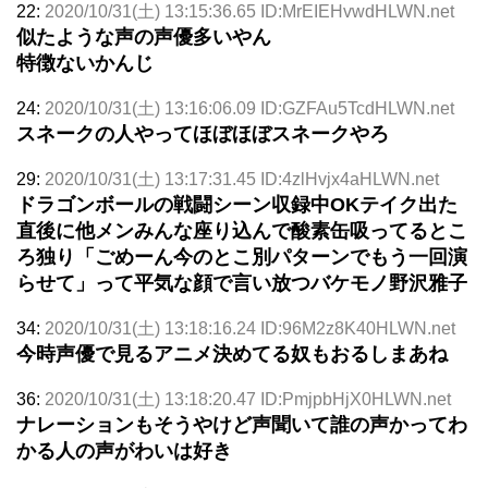
22:
2020/10/31(土) 13:15:36.65 ID:MrEIEHvwdHLWN.net
似たような声の声優多いやん
特徴ないかんじ
24:
2020/10/31(土) 13:16:06.09 ID:GZFAu5TcdHLWN.net
スネークの人やってほぼほぼスネークやろ
29:
2020/10/31(土) 13:17:31.45 ID:4zlHvjx4aHLWN.net
ドラゴンボールの戦闘シーン収録中OKテイク出た
直後に他メンみんな座り込んで酸素缶吸ってるとこ
ろ独り「ごめーん今のとこ別パターンでもう一回演
らせて」って平気な顔で言い放つバケモノ野沢雅子
34:
2020/10/31(土) 13:18:16.24 ID:96M2z8K40HLWN.net
今時声優で見るアニメ決めてる奴もおるしまあね
36:
2020/10/31(土) 13:18:20.47 ID:PmjpbHjX0HLWN.net
ナレーションもそうやけど声聞いて誰の声かってわ
かる人の声がわいは好き