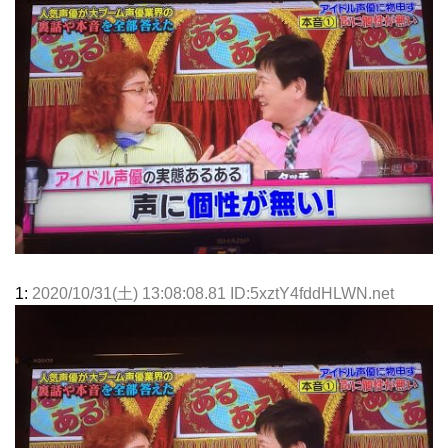
1:
2020/10/31(土) 13:08:08.81 ID:5xztY4fddHLWN.net