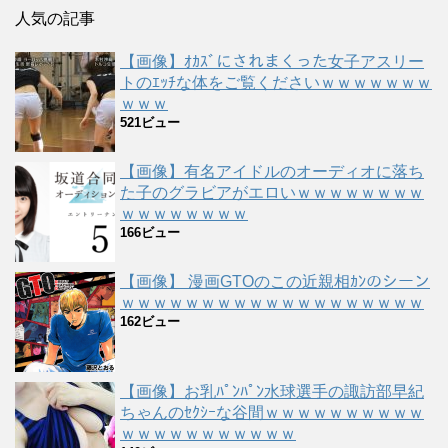
人気の記事
【画像】ｵｶｽﾞにされまくった女子アスリー
トのｴｯﾁな体をご覧くださいｗｗｗｗｗｗｗ
ｗｗｗ
521ビュー
【画像】有名アイドルのオーディオに落ち
た子のグラビアがエロいｗｗｗｗｗｗｗｗ
ｗｗｗｗｗｗｗｗ
166ビュー
【画像】 漫画GTOのこの近親相ｶﾝのシーン
ｗｗｗｗｗｗｗｗｗｗｗｗｗｗｗｗｗｗｗ
162ビュー
【画像】お乳ﾊﾟﾝﾊﾟﾝ水球選手の諏訪部早紀
ちゃんのｾｸｼｰな谷間ｗｗｗｗｗｗｗｗｗｗ
ｗｗｗｗｗｗｗｗｗｗｗ