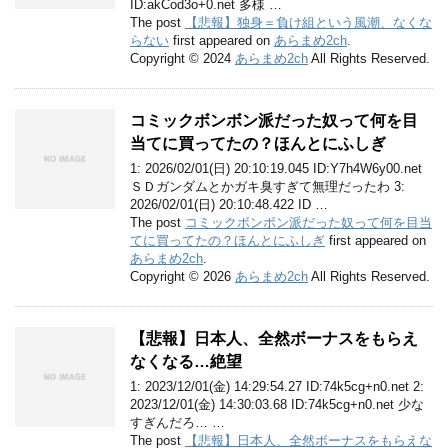
ID:akCod3o+0.net 多様 …
The post
【悲報】独身＝負け組という風潮、なくな
らない
first appeared on
あらまめ2ch
.
Copyright © 2024
あらまめ2ch
All Rights Reserved.
コミックボンボン派だった奴って何を目
当てに買ってたの？ほんとにふしぎ
1: 2026/02/01(日) 20:10:19.045 ID:Y7h4W6y00.net
ＳＤガンダムとかガキ臭すぎて無理だったわ 3:
2026/02/01(日) 20:10:48.422 ID …
The post
コミックボンボン派だった奴って何を目当
てに買ってたの？ほんとにふしぎ
first appeared on
あらまめ2ch
.
Copyright © 2026
あらまめ2ch
All Rights Reserved.
【悲報】日本人、全然ボーナスをもらえ
なくなる…絶望
1: 2023/12/01(金) 14:29:54.27 ID:74k5cg+n0.net 2:
2023/12/01(金) 14:30:03.68 ID:74k5cg+n0.net 少な
すぎんだろ… …
The post
【悲報】日本人、全然ボーナスをもらえな