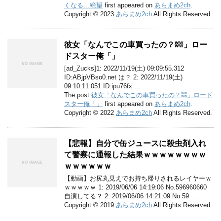
くなる…絶望
first appeared on
あらまめ2ch
.
Copyright © 2023
あらまめ2ch
All Rights Reserved.
彼女「なんでこの車買ったの？ʬʬ」ロー
ドスター俺「」
[ad_Zucks]1: 2022/11/19(土) 09:09:55.312
ID:ABjpVBso0.net は？ 2: 2022/11/19(土)
09:10:11.051 ID:ipu76fx …
The post
彼女「なんでこの車買ったの？ʬʬ」ロード
スター俺「」
first appeared on
あらまめ2ch
.
Copyright © 2022
あらまめ2ch
All Rights Reserved.
【悲報】自分で缶ジュースに殺虫剤入れ
て警察に通報した結果ｗｗｗｗｗｗｗｗ
ｗｗｗｗｗｗ
【動画】お尻丸見えでお持ち帰りされるレイヤーｗ
ｗｗｗｗｗ 1: 2019/06/06 14:19:06 No.596960660
自演してる？ 2: 2019/06/06 14:21:09 No.59 …
Copyright © 2019
あらまめ2ch
All Rights Reserved.