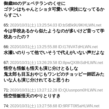
御歳80のデェベテランのくせに
ゴテンはちゃんとショタ可愛いい演技になってるか
らすごい
65:
2020/10/31(土) 13:25:54.03 ID:bStBk9U9KHLWN.net
今は学校あるから似たようなのが多いけど昔って学
校あったの？
66:
2020/10/31(土) 13:25:55.88 ID:l17tlVATdHLWN.net
水瀬いのりって他でいそうで代えがいない声だよな
67:
2020/10/31(土) 13:26:29.58 ID:8pwQX8hSdHLWN.net
悟空も悟飯も悟天も演じ分けとるしな
鬼太郎も目玉おやじもワンピのチョッピー師匠みた
いな人も演じ分けれてると思うわ
71:
2020/10/31(土) 13:27:12.28 ID:QUusnpom0HLWN.net
悟空悟飯悟天のやりとりすき
74:
2020/10/31(土) 13:27:58.68 ID:9RFT0fi5aHLWN.net