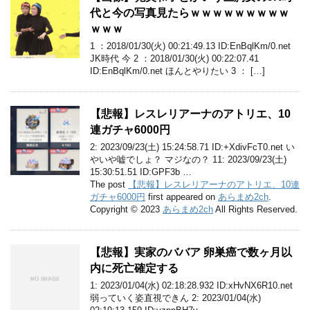
代と今の写真見たらｗｗｗｗｗｗｗｗｗ
ｗｗｗ
1 ：2018/01/30(火) 00:21:49.13 ID:EnBqlKm/0.net
JK時代 今 2 ：2018/01/30(火) 00:22:07.41
ID:EnBqlKm/0.net ほんとやりたい 3 ： […]
【悲報】レスレリアーナのアトリエ、10
連ガチャ6000円
2: 2023/09/23(土) 15:24:58.71 ID:+XdivFcT0.net い
やいや嘘でしょ？ マジなの？ 11: 2023/09/23(土)
15:30:51.51 ID:GPF3b …
The post
【悲報】レスレリアーナのアトリエ、10連
ガチャ6000円
first appeared on
あらまめ2ch
.
Copyright © 2023
あらまめ2ch
All Rights Reserved.
【悲報】実家のババア 卵巣癌で数ヶ月以
内に死亡確定する
1: 2023/01/04(水) 02:18:28.932 ID:xHvNX6R10.net
弱っていく姿直視できん 2: 2023/01/04(水)