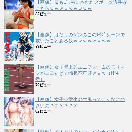
【画像】最もｽﾞﾘﾈﾀにされたスポーツ選手が
こちらｗｗｗｗｗｗｗｗｗ
82ビュー
【画像】はだしのゲンのこのﾚｲﾌﾟシーンで
抜いたことある奴ｗｗｗｗｗｗｗｗ
79ビュー
【画像】女子陸上部ユニフォームのモリマ
ンがエ口すぎて勃起不可避ｗｗｗ（H注
意）
72ビュー
【画像】女子小学生の生尻ってこんなに小
さいの？？？？？？
62ビュー
【悲報】メルカリで女の「やや傷や汚れあ