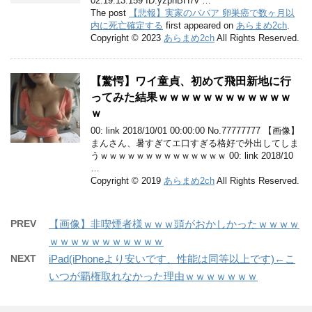
02:19:13.159 ID:yzpnBH7v …
The post
【悲報】実家のババア 卵巣癌で数ヶ月以
内に死亡確定する
first appeared on
あらまめ2ch
.
Copyright © 2023
あらまめ2ch
All Rights Reserved.
【驚愕】ワイ童貞、初めて飛田新地に行
ってみた結果ｗｗｗｗｗｗｗｗｗｗｗｗ
ｗ
00: link 2018/10/01 00:00:00 No.77777777 【画像】
まんさん、暑すぎてエ口すぎる格好で外出してしま
うｗｗｗｗｗｗｗｗｗｗｗｗｗｗ 00: link 2018/10
…
Copyright © 2019
あらまめ2ch
All Rights Reserved.
PREV
【画像】非喫煙者様ｗｗｗ頭がおかしかったｗｗｗｗ
ｗｗｗｗｗｗｗｗｗｗｗ
NEXT
iPad(iPhoneより安いです、性能は同等以上です)←こ
いつが覇権取れなかった理由ｗｗｗｗｗｗｗ