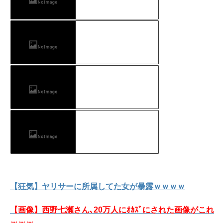
【狂気】ヤリサーに所属してた女が暴露ｗｗｗｗ
【画像】西野七瀬さん､20万人にｵｶｽﾞにされた画像がこれ