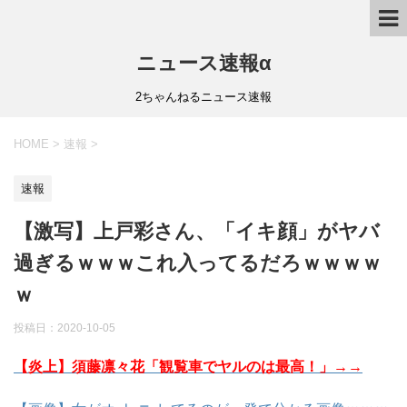
ニュース速報α
2ちゃんねるニュース速報
HOME
>
速報
>
速報
【激写】上戸彩さん、「イキ顔」がヤバ
過ぎるｗｗｗこれ入ってるだろｗｗｗｗ
ｗ
投稿日：
2020-10-05
【炎上】須藤凛々花「観覧車でヤルのは最高！」→→