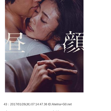
43
：2017/01/26(木) 07:14:47.36 ID:Alwlna+G0.net