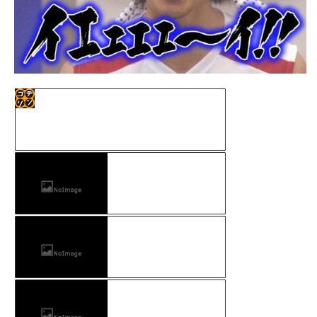
コテ
リン
- 固
定リ
ンク
自動
更新
ツー
ル