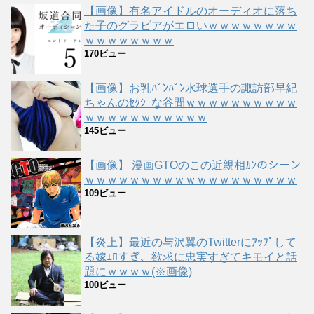
【画像】有名アイドルのオーディオに落ち
た子のグラビアがエロいｗｗｗｗｗｗｗｗ
ｗｗｗｗｗｗｗｗ
170ビュー
【画像】お乳ﾊﾟﾝﾊﾟﾝ水球選手の諏訪部早紀
ちゃんのｾｸｼｰな谷間ｗｗｗｗｗｗｗｗｗｗ
ｗｗｗｗｗｗｗｗｗｗｗ
145ビュー
【画像】 漫画GTOのこの近親相ｶﾝのシーン
ｗｗｗｗｗｗｗｗｗｗｗｗｗｗｗｗｗｗｗ
109ビュー
【炎上】最近の与沢翼のTwitterにｱｯﾌﾟして
る嫁ｴﾛすぎ、欲求に忠実すぎてキモイと話
題にｗｗｗｗ(※画像)
100ビュー