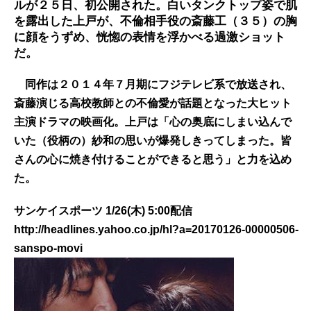
ルが２５日、初公開された。白いタンクトップ姿で肌
を露出した上戸が、不倫相手役の斎藤工（３５）の胸
に顔をうずめ、恍惚の表情を浮かべる過激ショット
だ。
同作は２０１４年７月期にフジテレビ系で放送され、
斎藤演じる高校教師との不倫愛が話題となった大ヒット
主演ドラマの映画化。上戸は「心の奥底にしまい込んで
いた（役柄の）紗和の思いが爆発しきってしまった。皆
さんの心に焼き付けることができると思う」と力を込め
た。
サンケイスポーツ 1/26(木) 5:00配信
http://headlines.yahoo.co.jp/hl?a=20170126-00000506-
sanspo-movi