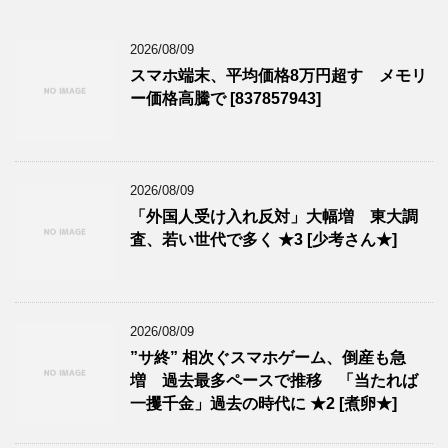
2026/08/09
スマホ端末、平均価格8万円超す メモリ
ー価格高騰で [837857943]
2026/08/09
「外国人受け入れ反対」大幅増 東大調
査、若い世代で多く ★3 [少考さん★]
2026/08/09
”サ終” 相次ぐスマホゲーム、倒産も急
増 過去最多ペースで推移 「当たれば
一攫千金」過去の時代に ★2 [煮卵★]