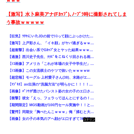
ｗｗｗ
【激写】水卜麻美アナ(Fｶｯﾌﾟ)､ﾉｰﾌﾞﾗ時に撮影されてしま
う事故ｗｗｗｗｗ
【狂気】ﾂﾀﾔにいたJDの前でｼｺって顔にぶっかけた結果ｗｗｗｗｗｗ
【激写】上戸彩さん、「イキ顔」がヤバ過ぎるｗｗｗこれ入ってるだろｗｗｗｗｗ
【超衝撃】出会い系でGｶｯﾌﾟ女とヤッた結果ｗｗｗｗｗｗｗ
【過激】西川史子先生、ﾁｸﾋﾞをこねくり回される画像が流出ｗｗｗｗｗｗｗ
【ｼｺ画像】アメリカ「これが本場の女子中学生だ」→→→ ｴﾛ過ぎわろたｗｗｗｗｗｗｗｗ
【ｼｺ画像】この女流棋士のケツで抜いたｗｗｗｗw
【超悲報】モーグル 上村愛子さん(38)、末路がエグい・・・・w
【ﾏｼﾞｷﾁ】av出演の“洗脳方法”が明らかに！！！！アウトだろ･･･・・
【画像】ﾊﾟﾝﾂが透けたパンスト姿の女の子のエ口さは異常ｗｗｗｗｗｗｗｗｗｗｗｗ
【衝撃】彼女「えっ、フェラってほんとにするの！？え、えぇ…！？」→結果ｗｗｗｗｗｗｗｗｗｗｗｗ
【期間限定】MGS動画が100円セール実施中！！とりあえず全部買うやろｗｗｗｗｗ
【驚愕】同期女「胸ぺたんこｗｗｗ」俺「揉むと大きくなるらしいぞ！」→結果ｗｗｗｗｗｗｗｗｗｗｗｗｗ
【画像】女の子の本気のアヘ顔がエ口すぎてﾌﾙ勃起不可避すぎると話題にｗｗｗｗｗｗｗｗｗｗｗ
コテリン
- 固定リ
ンク自動
更新ツー