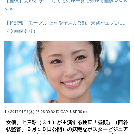
【画像】女がオ ナ ニ-してるのが一発で分かる画像ｗｗｗ
ｗｗ
【超悲報】モーグル 上村愛子さん(38)、末路がエグい….
（※画像あり）
1
：2017/01/26(木) 05:06:30.82 ID:CAP_USER9.net
女優、上戸彩（３１）が主演する映画「昼顔」（西谷
弘監督、６月１０日公開）の妖艶なポスタービジュア