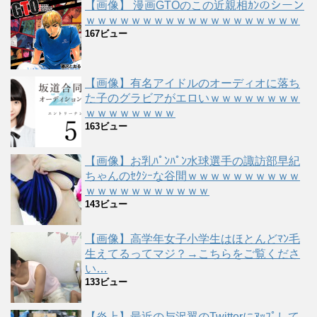
【画像】 漫画GTOのこの近親相ｶﾝのシーン
ｗｗｗｗｗｗｗｗｗｗｗｗｗｗｗｗｗｗｗ
167ビュー
【画像】有名アイドルのオーディオに落ち
た子のグラビアがエロいｗｗｗｗｗｗｗｗ
ｗｗｗｗｗｗｗｗ
163ビュー
【画像】お乳ﾊﾟﾝﾊﾟﾝ水球選手の諏訪部早紀
ちゃんのｾｸｼｰな谷間ｗｗｗｗｗｗｗｗｗｗ
ｗｗｗｗｗｗｗｗｗｗｗ
143ビュー
【画像】高学年女子小学生はほとんどﾏﾝ毛
生えてるってマジ？→こちらをご覧くださ
い…
133ビュー
【炎上】最近の与沢翼のTwitterにｱｯﾌﾟして