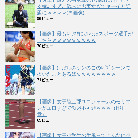
る嫁ｴﾛすぎ、欲求に忠実すぎてキモイと話
題にｗｗｗｗ(※画像)
96ビュー
【画像】最もｽﾞﾘﾈﾀにされたスポーツ選手が
こちらｗｗｗｗｗｗｗｗｗ
76ビュー
【画像】はだしのゲンのこのﾚｲﾌﾟシーンで
抜いたことある奴ｗｗｗｗｗｗｗｗ
71ビュー
【画像】女子陸上部ユニフォームのモリマ
ンがエ口すぎて勃起不可避ｗｗｗ（H注
意）
65ビュー
【画像】女子小学生の生尻ってこんなに小