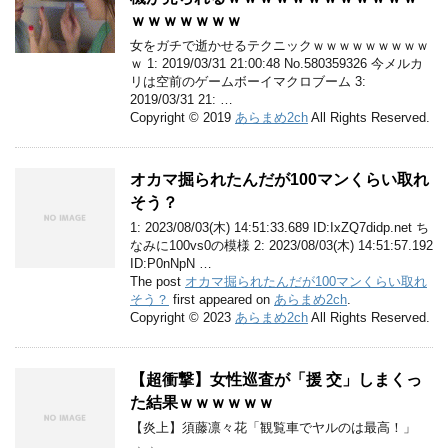
ｗｗｗｗｗｗｗ
女をガチで逝かせるテクニックｗｗｗｗｗｗｗｗｗ
ｗ 1: 2019/03/31 21:00:48 No.580359326 今メルカ
リは空前のゲームボーイマクロブーム 3:
2019/03/31 21: …
Copyright © 2019
あらまめ2ch
All Rights Reserved.
オカマ掘られたんだが100マンくらい取れ
そう？
1: 2023/08/03(木) 14:51:33.689 ID:IxZQ7didp.net ち
なみに100vs0の模様 2: 2023/08/03(木) 14:51:57.192
ID:P0nNpN …
The post
オカマ掘られたんだが100マンくらい取れ
そう？
first appeared on
あらまめ2ch
.
Copyright © 2023
あらまめ2ch
All Rights Reserved.
【超衝撃】女性巡査が「援 交」しまくっ
た結果ｗｗｗｗｗｗ
【炎上】須藤凛々花「観覧車でヤルのは最高！」
→→