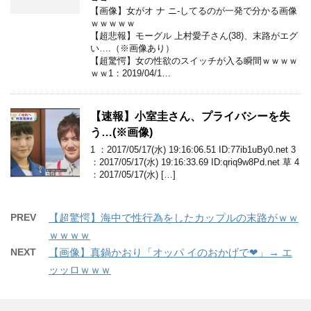
【画像】女がオ ナ ニ-してるのが一発で分かる画像
ｗｗｗｗｗ
【超悲報】モーグル 上村愛子さん(38)、末路がエグ
い….（※画像あり）
【超驚愕】女の性欲のスイッチが入る瞬間ｗｗｗｗ
ｗｗ1：2019/04/1…
【速報】小室圭さん、プライバシーを失
う…(※画像)
1 ：2017/05/17(水) 19:16:06.51 ID:77ib1uBy0.net 3
：2017/05/17(水) 19:16:33.69 ID:qriq9w8Pd.net 草 4
：2017/05/17(水) […]
PREV
【超驚愕】海中で性行為をしたカップルの末路がｗｗ
ｗｗｗｗ
NEXT
【画像】真鍋かおり「オッパ イのおかげで❤」→ エ
ッッロｗｗｗ