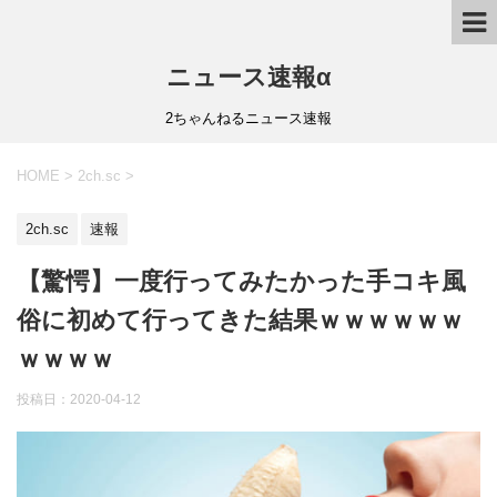
ニュース速報α
2ちゃんねるニュース速報
HOME
>
2ch.sc
>
2ch.sc
速報
【驚愕】一度行ってみたかった手コキ風
俗に初めて行ってきた結果ｗｗｗｗｗｗ
ｗｗｗｗ
投稿日：
2020-04-12