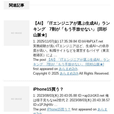
関連記事
【AI】「ITエンジニアが選ぶ生成AI」ラン
キング 7割が「もう手放せない」 [田杉
山脈★]
1: 2025/11/07(金) 17:35:39.84 ID:bV4bPLkT.net
実務経験が浅いITエンジニアほど、生成AIへの依存
度が高い。転職サイトなどを運営するパイザ（東京
都港区）によ …
The post
【AI】「ITエンジニアが選ぶ生成AI」ラン
キング 7割が「もう手放せない」 [田杉山脈★]
first appeared on
あらまめ2ch
.
Copyright © 2025
あらまめ2ch
All Rights Reserved.
iPhone15買う？
1: 2023/08/03(木) 20:43:05.88 ID:+ap1Ur1K0.net 俺
は様子見ちなse2世代 2: 2023/08/03(木) 20:43:38.57
ID:x1PJhjHXr …
The post
iPhone15買う？
first appeared on
あらま
め2ch
.