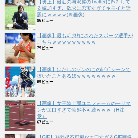
【炎上】最近の与沢翼のTwitterにｱｯﾌﾟして
る嫁ｴﾛすぎ、欲求に忠実すぎてキモイと話
題にｗｗｗｗ(※画像)
96ビュー
【画像】最もｽﾞﾘﾈﾀにされたスポーツ選手が
こちらｗｗｗｗｗｗｗｗｗ
79ビュー
【画像】はだしのゲンのこのﾚｲﾌﾟシーンで
抜いたことある奴ｗｗｗｗｗｗｗｗ
69ビュー
【画像】女子陸上部ユニフォームのモリマ
ンがエ口すぎて勃起不可避ｗｗｗ（H注
意）
67ビュー
【GIF】ﾌﾙ勃起不可避なエ口すぎるGIF画像