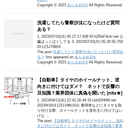
Copyright © 2023
あらまめ2ch
All Rights Reserved.
洗濯してたら警察沙汰になったけど質問
ある？
1: 2023/07/10(月) 05:27:17.509 ID:hZReF4ckr.net 心
臓ばっくばくしてる 3: 2023/07/10(月) 05:28:55.750
ID:LC5JT8BI0 …
The post
洗濯してたら警察沙汰になったけど質問あ
る？
first appeared on
あらまめ2ch
.
Copyright © 2023
あらまめ2ch
All Rights Reserved.
【自動車】タイヤのホイールナット、逆
向きに付けてはダメ？ ネットで反響の
豆知識？業界団体に真偽を聞いた [nita★]
1: 2023/04/12(水) 22:42:26.49 ID:LkbIDHI89.net
2023年04月12日19時16分 乗用車などにタイヤを取
り付ける際、ホイールナットを逆向きに付けてはい
けな …
The post
【自動車】タイヤのホイールナット、逆向
きに付けてはダメ？ ネットで反響の豆知識？業界