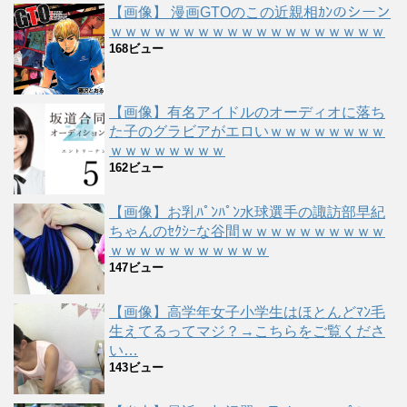
【画像】 漫画GTOのこの近親相ｶﾝのシーン
ｗｗｗｗｗｗｗｗｗｗｗｗｗｗｗｗｗｗｗ
168ビュー
【画像】有名アイドルのオーディオに落ち
た子のグラビアがエロいｗｗｗｗｗｗｗｗ
ｗｗｗｗｗｗｗｗ
162ビュー
【画像】お乳ﾊﾟﾝﾊﾟﾝ水球選手の諏訪部早紀
ちゃんのｾｸｼｰな谷間ｗｗｗｗｗｗｗｗｗｗ
ｗｗｗｗｗｗｗｗｗｗｗ
147ビュー
【画像】高学年女子小学生はほとんどﾏﾝ毛
生えてるってマジ？→こちらをご覧くださ
い…
143ビュー