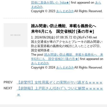
団体に真偽を聞いた [nita★]
first appeared on
あら
まめ2ch
.
Copyright © 2023
あらまめ2ch
All Rights Reserved.
踏み間違い防止機能、車載を義務化へ
来年6月にも 国交省検討 [蚤の市★]
1: 2024/06/28(金) 07:08:35.72 ID:j36zFxT49.net
国土交通省が車のアクセルとブレーキの踏み間違い
防止装置搭載の義務化の検討に入ったことが27日、
国交省関係者 …
The post
踏み間違い防止機能、車載を義務化へ 来
年6月にも 国交省検討 [蚤の市★]
first appeared on
あらまめ2ch
.
Copyright © 2024
あらまめ2ch
All Rights Reserved.
PREV
【超驚愕】女性用風ぞくの実態がヤバ過ぎるｗｗｗｗ
NEXT
【超朗報】上戸彩さん(Gｶｯﾌﾟ)､ついに解禁ｗｗｗｗｗ
ｗ