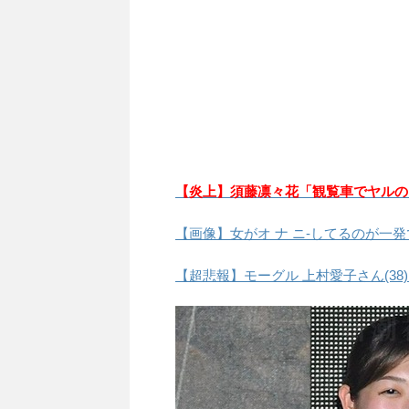
【炎上】須藤凛々花「観覧車でヤルの
【画像】女がオ ナ ニ-してるのが一
【超悲報】モーグル 上村愛子さん(38