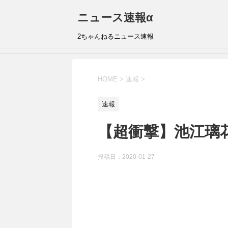
ニュース速報α
2ちゃんねるニュース速報
HOME
>
速報
>
速報
【超衝撃】池江璃
投稿日：
2020-01-27