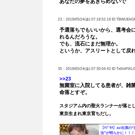
あなたの夢をあきらめないで
23
：2019/05/24(金) 07:18:52.19 ID:TBWUEkG
予選落ちでもいいから、選考会
れるんだろうな。
でも、流石にまだ無理か。
というか、アスリートとして戻
35
：2019/05/24(金) 07:30:04.42 ID:Tx0mPIXL0
>>23
無菌室に入院してる患者が、雑
命落とすぞ。
スタジアム内の聖火ランナーが落と
東京生まれ東京育ちだし。
【ﾏｼﾞｷﾁ】av出演の
法”が明らかに！！