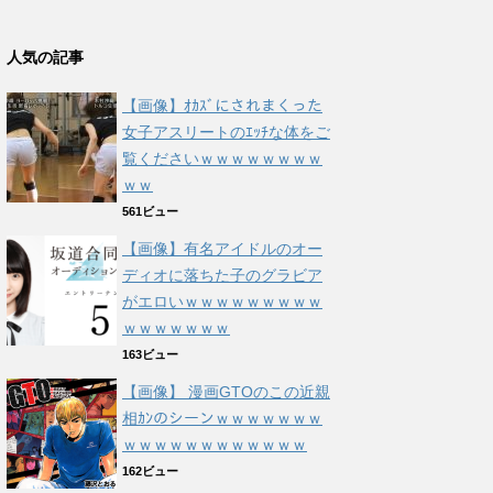
人気の記事
【画像】ｵｶｽﾞにされまくった
女子アスリートのｴｯﾁな体をご
覧くださいｗｗｗｗｗｗｗｗ
ｗｗ
561ビュー
【画像】有名アイドルのオー
ディオに落ちた子のグラビア
がエロいｗｗｗｗｗｗｗｗｗ
ｗｗｗｗｗｗｗ
163ビュー
【画像】 漫画GTOのこの近親
相ｶﾝのシーンｗｗｗｗｗｗｗ
ｗｗｗｗｗｗｗｗｗｗｗｗ
162ビュー