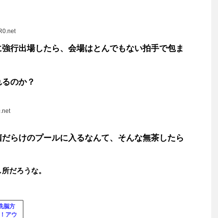
R0.net
に強行出場したら、会場はとんでもない拍手で包ま
れるのか？
.net
菌だらけのプールに入るなんて、そんな無茶したら
し所だろうな。
“洗脳方
！！アウ