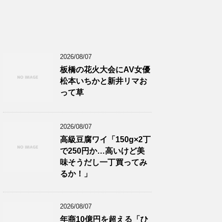
2026/08/07
板橋の花火大会にAV女優
松本いちかと新井リマお
って草
2026/08/07
高級豆腐ワイ「150g×2丁
で250円か…高いけど美
味そうだし一丁買ってみ
るか！」
2026/08/07
年商10億円を超える「ひ