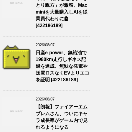
とり親方」が激増、Mac
miniを大量購入しAIを従
業員代わりに🤖
[422186189]
2026/08/07
日産e-power、無給油で
1980km走行しギネス記
録を達成、無駄な発電や
送電ロスなくEVよりエコ
を証明 [422186189]
2026/08/07
【朗報】ファイアーエム
ブレムさん、ついにキャ
ラ成長率がゲーム内で見
れるようになる