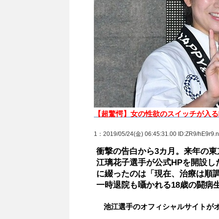
【超驚愕】女の性欲のスイッチが入る
1
：2019/05/24(金) 06:45:31.00 ID:ZR9/hE9r9.n
衝撃の告白から3カ月。来年の
江璃花子選手が公式HPを開設し
に綴ったのは「現在、治療は順
一時退院も囁かれる18歳の闘病
池江選手のオフィシャルサイトがオ