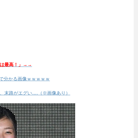
は最高！」→→
発で分かる画像ｗｗｗｗｗ
)、末路がエグい….（※画像あり）