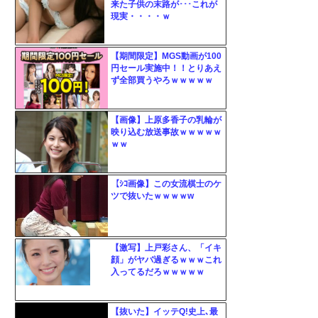
来た子供の末路が･･･これが
更新
現実・・・・ｗ
ツー
ル
【期間限定】MGS動画が100
円セール実施中！！とりあえ
ず全部買うやろｗｗｗｗｗ
【画像】上原多香子の乳輪が
映り込む放送事故ｗｗｗｗｗ
ｗｗ
【ｼｺ画像】この女流棋士のケ
ツで抜いたｗｗｗｗw
【激写】上戸彩さん、「イキ
顔」がヤバ過ぎるｗｗｗこれ
入ってるだろｗｗｗｗｗ
【抜いた】イッテQ!史上､最