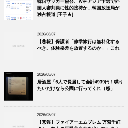
韓国サッカー協会、Ｗ杯アジア予選で外
国人審判員に性的接待か…韓国放送局が
独占報道 [王子★]
2026/08/07
【悲報】保護者「修学旅行は無料化する
べき。体験格差を放置するのか」←これ
2026/08/07
居酒屋「6人で長居して会計4939円！喋り
たいだけなら公園に行ってくれ（怒」
2026/08/07
【悲報】ファイアーエムブレム 万紫千紅