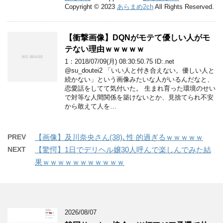
Copyright © 2023
あらまめ2ch
All Rights Reserved.
【衝撃画像】DQNがモテて優しい人がモ
テない理由ｗｗｗｗｗ
1：2018/07/09(月) 08:30:50.75 ID:.net
@su_doutei2 「いい人と付き合えない。優しい人と
続かない」という画像みたいな人がいるんだなと、
恋愛話をしてて気付いた。 生まれ育った環境のせい
で対等な人間関係を築けないとか、見捨てられ不安
から敢えて人を…
PREV
【画像】及川奈央さん(38)､性 的過ぎるｗｗｗｗｗ
NEXT
【驚愕】1日でデリヘル嬢30人呼んで楽しんでみた結
果ｗｗｗｗｗｗｗｗｗｗｗ
2026/08/07