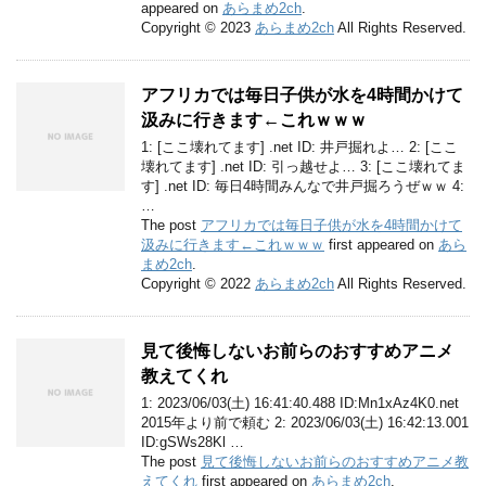
appeared on
あらまめ2ch
.
Copyright © 2023
あらまめ2ch
All Rights Reserved.
アフリカでは毎日子供が水を4時間かけて
汲みに行きます←これｗｗｗ
1: [ここ壊れてます] .net ID: 井戸掘れよ… 2: [ここ
壊れてます] .net ID: 引っ越せよ… 3: [ここ壊れてま
す] .net ID: 毎日4時間みんなで井戸掘ろうぜｗｗ 4:
…
The post
アフリカでは毎日子供が水を4時間かけて
汲みに行きます←これｗｗｗ
first appeared on
あら
まめ2ch
.
Copyright © 2022
あらまめ2ch
All Rights Reserved.
見て後悔しないお前らのおすすめアニメ
教えてくれ
1: 2023/06/03(土) 16:41:40.488 ID:Mn1xAz4K0.net
2015年より前で頼む 2: 2023/06/03(土) 16:42:13.001
ID:gSWs28Kl …
The post
見て後悔しないお前らのおすすめアニメ教
えてくれ
first appeared on
あらまめ2ch
.