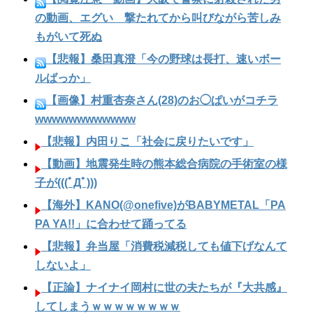
の動画、エグい 撃たれてから叫びながら苦しみ
もがいて死ぬ
【悲報】桑田真澄「今の野球は長打、速いボー
ルばっか」
【画像】村重杏奈さん(28)のお◯ぱいがコチラ
wwwwwwwwwwww
【悲報】内田りこ「社会に戻りたいです」
【動画】地震発生時の熊本総合病院の手術室の様
子が(((ﾟДﾟ)))
【海外】KANO(@onefive)がBABYMETAL「PA
PA YA!!」に合わせて踊ってる
【悲報】弁当屋「消費税減税しても値下げなんて
しないよ」
【正論】ナイナイ岡村に世の夫たちが『大共感』
してしまうｗｗｗｗｗｗｗｗ