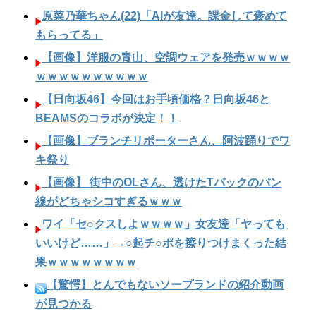
原菜乃華ちゃん(22)「AIが友達。課金して褒めて
もらってる」
【画像】洋服の青山、空調ウェアを発売ｗｗｗｗ
ｗｗｗｗｗｗｗｗｗｗ
【日向坂46】今回はお手頃価格？日向坂46と
BEAMSのコラボが決定！！
【画像】ブランチリポーターさん、阿波踊りでワ
キ祭り
【画像】 街中のOLさん、透けたTバックのパン
線がどちゃシコすぎるｗｗｗ
ワイ「セ○クスしよｗｗｗｗ」女友達「ヤっても
いいけど……」→○起チ○ポを擦りつけまくった結
果ｗｗｗｗｗｗｗｗ
【驚愕】とんでもないソープランドの紹介動画
が見つかる