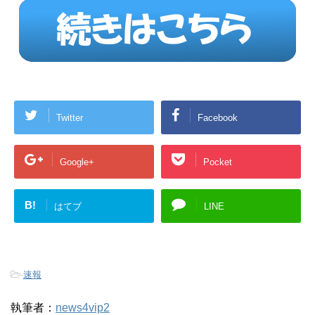
Twitter
Facebook
Google+
Pocket
B!
はてブ
LINE
-
速報
執筆者：
news4vip2