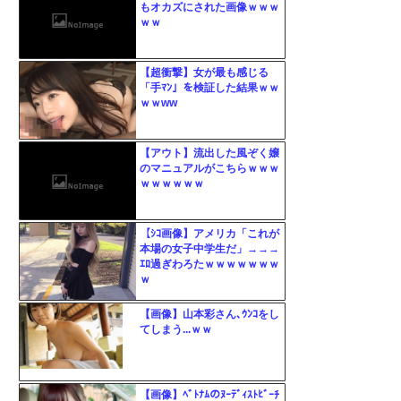
もオカズにされた画像ｗｗｗ
ｗｗ
【超衝撃】女が最も感じる
「手ﾏﾝ」を検証した結果ｗｗ
ｗｗww
【アウト】流出した風ぞく嬢
のマニュアルがこちらｗｗｗ
ｗｗｗｗｗｗ
【ｼｺ画像】アメリカ「これが
本場の女子中学生だ」→→→
ｴﾛ過ぎわろたｗｗｗｗｗｗｗ
ｗ
【画像】山本彩さん､ｳﾝｺをし
てしまう...ｗｗ
【画像】ﾍﾞﾄﾅﾑのﾇｰﾃﾞｨｽﾄﾋﾞｰﾁ