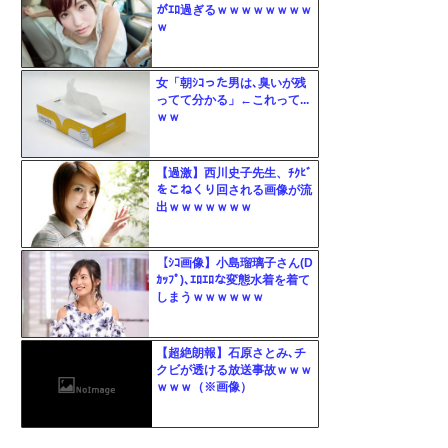
がｴﾛ過ぎるｗｗｗｗｗｗｗｗ
ｗ
女「朝ｼｺった男は､臭いが残
ってて分かる」←これって...
ｗｗ
【過激】西川史子先生、ﾁｸﾋﾞ
をこねくり回される画像が流
出ｗｗｗｗｗｗｗ
【ｼｺ画像】小島瑠璃子さん(D
ｶｯﾌﾟ)､ｴﾛｴﾛな変態水着を着て
しまうｗｗｗｗｗｗ
【超絶朗報】石原さとみ､チ
クビが透ける放送事故ｗｗｗ
ｗｗｗ（※画像）