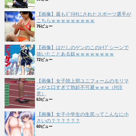
【画像】最もｽﾞﾘﾈﾀにされたスポーツ選手が
こちらｗｗｗｗｗｗｗｗｗ
76ビュー
【画像】はだしのゲンのこのﾚｲﾌﾟシーンで
抜いたことある奴ｗｗｗｗｗｗｗｗ
72ビュー
【画像】女子陸上部ユニフォームのモリマ
ンがエ口すぎて勃起不可避ｗｗｗ（H注
意）
63ビュー
【画像】女子小学生の生尻ってこんなに小
さいの？？？？？？
60ビュー