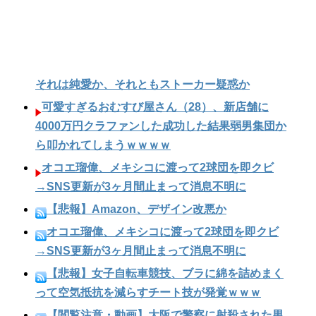
それは純愛か、それともストーカー疑惑か
可愛すぎるおむすび屋さん（28）、新店舗に
4000万円クラファンした成功した結果弱男集団か
ら叩かれてしまうｗｗｗｗ
オコエ瑠偉、メキシコに渡って2球団を即クビ
→SNS更新が3ヶ月間止まって消息不明に
【悲報】Amazon、デザイン改悪か
オコエ瑠偉、メキシコに渡って2球団を即クビ
→SNS更新が3ヶ月間止まって消息不明に
【悲報】女子自転車競技、ブラに綿を詰めまく
って空気抵抗を減らすチート技が発覚ｗｗｗ
【閲覧注意・動画】大阪で警察に射殺された男