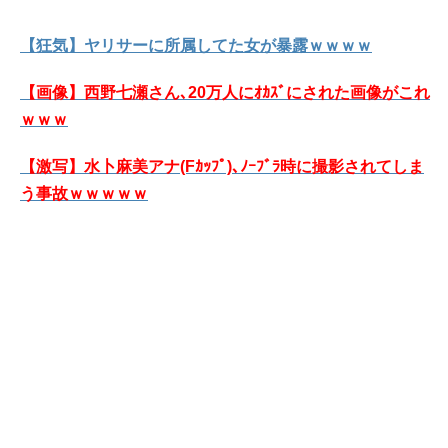
【狂気】ヤリサーに所属してた女が暴露ｗｗｗｗ
【画像】西野七瀬さん､20万人にｵｶｽﾞにされた画像がこれ
ｗｗｗ
【激写】水卜麻美アナ(Fｶｯﾌﾟ)､ﾉｰﾌﾞﾗ時に撮影されてしま
う事故ｗｗｗｗｗ