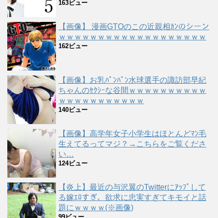
163ビュー
【画像】 漫画GTOのこの近親相ｶﾝのシーン
ｗｗｗｗｗｗｗｗｗｗｗｗｗｗｗｗｗｗｗ
162ビュー
【画像】お乳ﾊﾟﾝﾊﾟﾝ水球選手の諏訪部早紀
ちゃんのｾｸｼｰな谷間ｗｗｗｗｗｗｗｗｗｗ
ｗｗｗｗｗｗｗｗｗｗｗ
140ビュー
【画像】高学年女子小学生はほとんどﾏﾝ毛
生えてるってマジ？→こちらをご覧くださ
い…
124ビュー
【炎上】最近の与沢翼のTwitterにｱｯﾌﾟして
る嫁ｴﾛすぎ、欲求に忠実すぎてキモイと話
題にｗｗｗｗ(※画像)
99ビュー