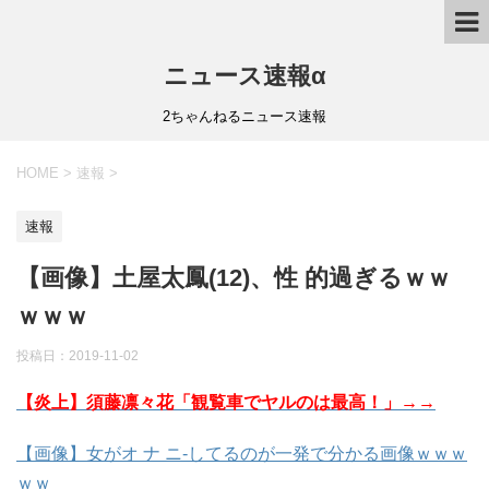
ニュース速報α
2ちゃんねるニュース速報
HOME
>
速報
>
速報
【画像】土屋太鳳(12)、性 的過ぎるｗｗ
ｗｗｗ
投稿日：
2019-11-02
【炎上】須藤凛々花「観覧車でヤルのは最高！」→→
【画像】女がオ ナ ニ-してるのが一発で分かる画像ｗｗｗ
ｗｗ