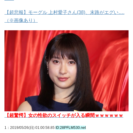
【超悲報】モーグル 上村愛子さん(38)、末路がエグい….
（※画像あり）
【超驚愕】女の性欲のスイッチが入る瞬間ｗｗｗｗｗｗ
1
：2019/05/26(日) 01:00:58.85
ID:28PFLM530.net