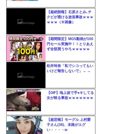
【超絶朗報】石原さとみ､チ
クビが透ける放送事故ｗｗｗ
ｗｗｗ（※画像）
【期間限定】MGS動画が100
円セール実施中！！とりあえ
ず全部買うやろｗｗｗｗｗ
松井玲奈「私でシコってもい
いけど報告しないで」→ →
【GIF】地上波で手●キしてる
女が映る事故ｗｗｗｗｗｗｗ
【超悲報】モーグル 上村愛
子さん(38)、末路がエグ
い・・・・w