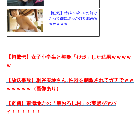
【狂気】ﾂﾀﾔにいたJDの前で
ｼｺって顔にぶっかけた結果ｗ
ｗｗｗｗｗ
【超驚愕】女子小学生と毎晩「ｷﾒｾｸ」した結果ｗｗｗｗ
ｗ
【放送事故】桐谷美玲さん､性器を刺激されてガチでｗｗ
ｗｗｗｗｗ（画像あり）
【奇習】東海地方の「筆おろし村」の実態がヤバ
イ！！！！！！