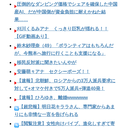
圧倒的なダンピング価格でシェアを確保した中国
産AI、だが中国側が資金負担に耐えかねた結
果……
刈川くるみアナ くっきり巨乳が揺れる！！
【GIF動画あり】
鈴木紗理奈（49）「ボランティアはもちろんだ
が、今熊本へ旅行に行くことも支援になる」
移民反対派に聞きたいんやが
安藤萌々アナ セクシーポーズ！！
【速報】北朝鮮、ロシアからの3万人派兵要求に
対して+オマケ付きで5万人派兵+弾道40発！
【速報】ひろゆき、離婚wwwwww
【超悲報】明日花キララさん、専門家からあま
りにも非情な一言を告げられる
【閲覧注意】女性向けバイブ、進化しすぎて寄