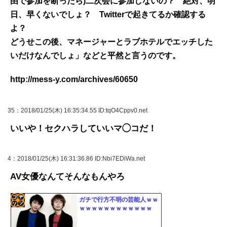
由で参加を断ったら)二次会に参加しないの？ 絶対、明
日、早くないでしょ？ Twitterで起きてるか確認する
よ？
どうせこの後、マネージャーとラブホテルでエッチした
いだけなんでしょ」などと平然と言うのです。
http://mess-y.com/archives/60650
35
：2018/01/25(木) 16:35:34.55 ID:tqO4Cppv0.net
いいや！セクハラしていいマ◯コだ！
4
：2018/01/25(木) 16:31:36.86 ID:Nbi7EDiWa.net
AV女優なんてそんなもんやろ
ガチで行方不明の芸能人ｗｗ
ｗｗｗｗｗｗｗｗｗｗｗｗ
コテ