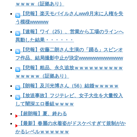
ｗｗｗｗ（証拠あり）
【悲報】楽天モバイルさんww9月末に人権を失
う模様wwwww
【速報】ワイ（25）、営業から工場のラインへ
異動した結果・・・・・・
【悲報】佐藤二朗さん主演の「踊る」スピンオ
フ作品、結局撮影中止が決定wwwwwwwwwwww
【悲報】粗品、永久追放ｗｗｗｗｗｗｗｗｗｗ
ｗｗｗｗｗ（証拠あり）
【朗報】及川光博さん（56）結婚ｗｗｗｗｗ
【放送事故】フジテレビ、女子大生を大量投入
して闇深エロ番組ｗｗｗｗ
【超朗報】夏、終わる
【最新】春麗の水着姿がドスケベすぎて規制がか
かるレベルｗｗｗｗｗｗ