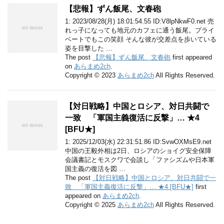
【悲報】ずん飯尾、文春砲
1: 2023/08/28(月) 18:01:54.55 ID:V8lpNkwF0.net 売
れっ子になっても地元のカフェに通う飯尾。プライ
ベートでもこの笑顔 そんな彼が交差点を歩いている
姿を目撃した …
The post
【悲報】ずん飯尾、文春砲
first appeared
on
あらまめ2ch
.
Copyright © 2023
あらまめ2ch
All Rights Reserved.
【対日戦略】中国とロシア、対日共闘で
一致 「軍国主義復活に反撃」… ★4
[BFU★]
1: 2025/12/03(水) 22:31:51.86 ID:SvwOXMsE9.net
中国の王毅外相は2日、ロシアのショイグ安全保障
会議書記とモスクワで会談し「ファシズムや日本軍
国主義の復活を図 …
The post
【対日戦略】中国とロシア、対日共闘で一
致 「軍国主義復活に反撃」… ★4 [BFU★]
first
appeared on
あらまめ2ch
.
Copyright © 2025
あらまめ2ch
All Rights Reserved.