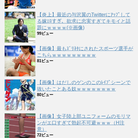
【炎上】最近の与沢翼のTwitterにｱｯﾌﾟして
る嫁ｴﾛすぎ、欲求に忠実すぎてキモイと話
題にｗｗｗｗ(※画像)
99ビュー
【画像】最もｽﾞﾘﾈﾀにされたスポーツ選手が
こちらｗｗｗｗｗｗｗｗｗ
81ビュー
【画像】はだしのゲンのこのﾚｲﾌﾟシーンで
抜いたことある奴ｗｗｗｗｗｗｗｗ
80ビュー
【画像】女子陸上部ユニフォームのモリマ
ンがエ口すぎて勃起不可避ｗｗｗ（H注
意）
72ビュー