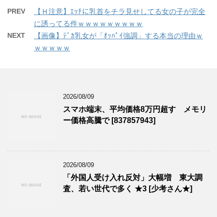
PREV
【Ｈ注意】ｴｯﾁに乳首をチラ見せしてる女の子が完全
に誘ってる件ｗｗｗｗｗｗｗｗｗ
NEXT
【画像】ﾃﾞｶ乳女が「ｵｯﾊﾟｲ強調」する本当の理由ｗ
ｗｗｗｗｗ
2026/08/09
スマホ端末、平均価格8万円超す メモリ
ー価格高騰で [837857943]
2026/08/09
「外国人受け入れ反対」大幅増 東大調
査、若い世代で多く ★3 [少考さん★]