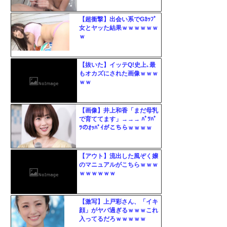
【超衝撃】出会い系でGｶｯﾌﾟ
女とヤッた結果ｗｗｗｗｗｗ
ｗ
【抜いた】イッテQ!史上､最
もオカズにされた画像ｗｗｗ
ｗｗ
【画像】井上和香「まだ母乳
で育ててます」→→→ ﾊﾟﾂﾊﾟ
ﾂのｵｯﾊﾟｲがこちらｗｗｗｗ
【アウト】流出した風ぞく嬢
のマニュアルがこちらｗｗｗ
ｗｗｗｗｗｗ
【激写】上戸彩さん、「イキ
顔」がヤバ過ぎるｗｗｗこれ
入ってるだろｗｗｗｗｗ