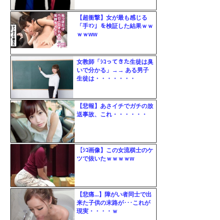
リン
- 固
【超衝撃】女が最も感じる
「手ﾏﾝ」を検証した結果ｗｗ
定リ
ｗｗww
ンク
自動
女教師「ｼｺってきた生徒は臭
いで分かる」→→ ある男子
更新
生徒は・・・・・・・
ツー
ル
【悲報】あさイチでガチの放
送事故、これ・・・・・・
【ｼｺ画像】この女流棋士のケ
ツで抜いたｗｗｗｗw
【悲痛...】障がい者同士で出
来た子供の末路が･･･これが
現実・・・・ｗ