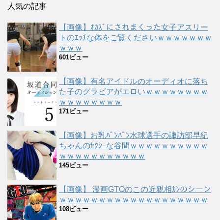
人気の記事
【画像】ｵｶｽﾞにされまくった女子アスリー
トのｴｯﾁな体をご覧くださいｗｗｗｗｗｗｗ
ｗｗｗ
601ビュー
【画像】有名アイドルのオーディオに落ち
た子のグラビアがエロいｗｗｗｗｗｗｗｗ
ｗｗｗｗｗｗｗｗ
171ビュー
【画像】お乳ﾊﾟﾝﾊﾟﾝ水球選手の諏訪部早紀
ちゃんのｾｸｼｰな谷間ｗｗｗｗｗｗｗｗｗｗ
ｗｗｗｗｗｗｗｗｗｗｗ
145ビュー
【画像】 漫画GTOのこの近親相ｶﾝのシーン
ｗｗｗｗｗｗｗｗｗｗｗｗｗｗｗｗｗｗｗ
108ビュー