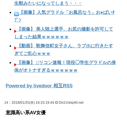
生獣みたいになってしまう・・・
【画像】人気グラドル「お風呂なう」お●ぱいﾀ
ﾌﾟﾝ
【画像】 美人陸上選手、お尻の撮影を許可して
しまった結果ｗｗｗｗｗｗ
【動画】 歌舞伎町女子さん、ラブホに行きたす
ぎてご乱心ｗｗｗ
【画像】 □リコン速報！現役◯学生グラドルの身
体がオトナすぎるｗｗｗｗｗｗ
Powered by livedoor 相互RSS
14
：2018/01/25(木) 16:33:19.44 ID:Dn1Vshp40.net
意識高い系AV女優