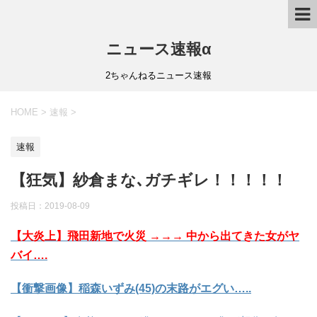
ニュース速報α
2ちゃんねるニュース速報
HOME
>
速報
>
速報
【狂気】紗倉まな､ガチギレ！！！！！
投稿日：
2019-08-09
【大炎上】飛田新地で火災 →→→ 中から出てきた女がヤ
バイ….
【衝撃画像】稲森いずみ(45)の末路がエグい…..