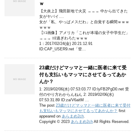
ｗ
【大炎上】飛田新地で火災 →→→ 中から出てきた
女がヤバイ….
女が「私、やっぱメスだわ」と自覚する瞬間ｗｗｗ
ｗｗｗ
【ｼｺ画像】アメリカ「これが本場の女子中学生だ」
→→→ ｴﾛ過ぎわろたｗｗｗ
1：2017/02/24(金) 20:21:12.91
ID:CAP_USER9.net「登…
23歳だけどマッマと一緒に医者に来て受
付も支払いもマッマにさせてるってあか
んか？
1: 2019/02/06(水) 07:53:03.77 ID:lyFB2PgD0.net 受
付のやり方わからんねん 2: 2019/02/06(水)
07:53:31.89 ID:za/V6aitM …
The post
23歳だけどマッマと一緒に医者に来て受付
も支払いもマッマにさせてるってあかんか？
first
appeared on
あらまめ2ch
.
Copyright © 2023
あらまめ2ch
All Rights Reserved.