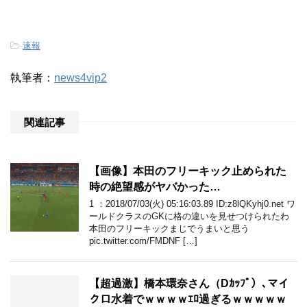
-
速報
執筆者：
news4vip2
関連記事
【画像】本田のフリーキック止められた
時の絶望感がヤバかった…
1 ：2018/07/03(火) 05:16:03.89 ID:z8lQKyhj0.net ワ
ールドクラスのGKに格の違いを見せつけられたわ
本田のフリーキックまじでうまいと思う
pic.twitter.com/FMDNF […]
【超過激】橋本環奈さん（Dｶｯﾌﾟ）､マイ
クロ水着でｗｗｗｗｴﾛ過ぎるｗｗｗｗｗ