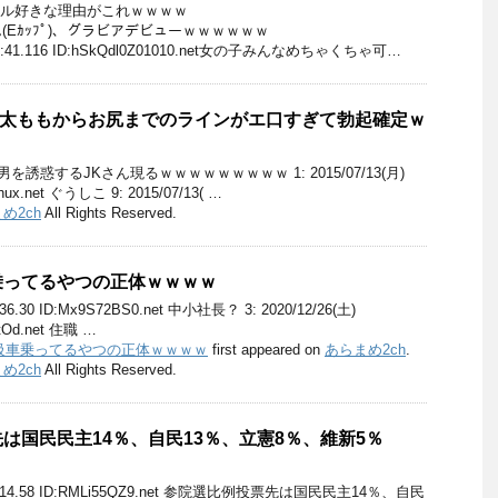
 ル好きな理由がこれｗｗｗｗ
Eｶｯﾌﾟ)、グラビアデビューｗｗｗｗｗｗ
4:41:41.116 ID:hSkQdl0Z01010.net女の子みんなめちゃくちゃ可…
の太ももからお尻までのラインがエ口すぎて勃起確定ｗ
を誘惑するJKさん現るｗｗｗｗｗｗｗｗｗ 1: 2015/07/13(月)
Rhux.net ぐうしこ 9: 2015/07/13( …
め2ch
All Rights Reserved.
乗ってるやつの正体ｗｗｗｗ
42:36.30 ID:Mx9S72BS0.net 中小社長？ 3: 2020/12/26(土)
TtOd.net 住職 …
級車乗ってるやつの正体ｗｗｗｗ
first appeared on
あらまめ2ch
.
め2ch
All Rights Reserved.
は国民民主14％、自民13％、立憲8％、維新5％
23:38:14.58 ID:RMLi55QZ9.net 参院選比例投票先は国民民主14％、自民