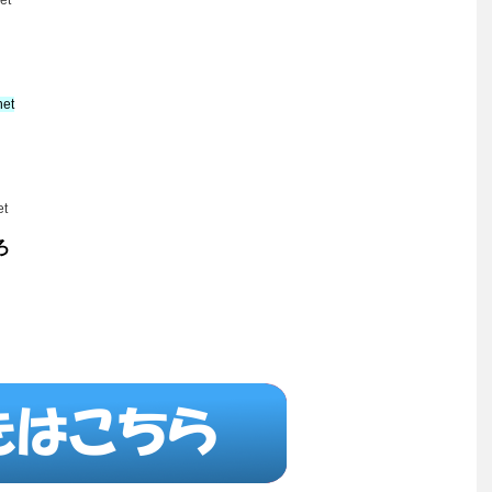
et
net
et
ろ