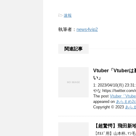
-
速報
執筆者：
news4vip2
関連記事
Vtuber「Vtu
い」
1: 2023/04/10(月) 
やな https://twitter.com/
The post
Vtuber「
appeared on
あらまめ2c
Copyright © 2023
あらま
【超驚愕】飛田新
【ｵｶｽﾞ用】山本梓､ﾏ