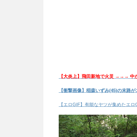
【大炎上】飛田新地で火災 →→→ 中
【衝撃画像】稲森いずみ(45)の末路がエ
【エロGIF】有能なヤツが集めたエロ