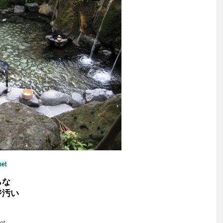
net
らな
ジ汚い