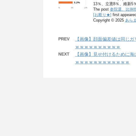
13％、立憲8％、維新5
The post
参院選、比例投
[お断り★]
first appeare
Copyright © 2025
あらま
PREV
【画像】顔面偏差値は同じガ
ｗｗｗｗｗｗｗｗｗｗ
NEXT
【画像】見せ付けるために海
ｗｗｗｗｗｗｗｗｗｗｗｗ