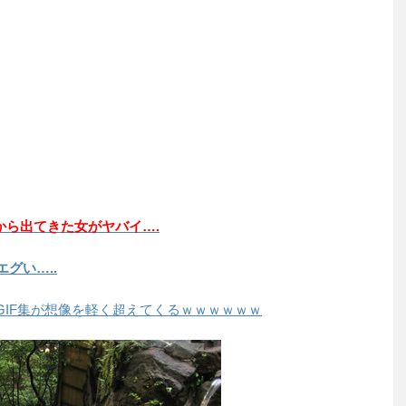
から出てきた女がヤバイ….
グい…..
GIF集が想像を軽く超えてくるｗｗｗｗｗｗ