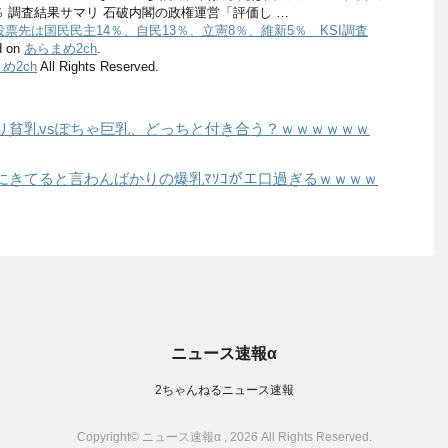
％ 調査結果サマリ 石破内閣の政権運営「評価し …
票先は国民民主14％、自民13％、立憲8％、維新5％ KSI調査
d on
あらまめ2ch
.
め2ch
All Rights Reserved.
リ貧乳vsぽちゃ巨乳、どっちと付き合う？ｗｗｗｗｗｗ
にきてると言わんばかりの爆乳ﾏｿｺがエ口過ぎるｗｗｗｗ
ニュース速報α
2ちゃんねるニュース速報
Copyright© ニュース速報α , 2026 All Rights Reserved.