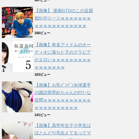
567ビュー
【画像】 漫画GTOのこの近親
相ｶﾝのシーンｗｗｗｗｗｗｗ
ｗｗｗｗｗｗｗｗｗｗｗｗ
166ビュー
【画像】有名アイドルのオー
ディオに落ちた子のグラビア
がエロいｗｗｗｗｗｗｗｗｗ
ｗｗｗｗｗｗｗ
163ビュー
【画像】お乳ﾊﾟﾝﾊﾟﾝ水球選手
の諏訪部早紀ちゃんのｾｸｼｰな
谷間ｗｗｗｗｗｗｗｗｗｗｗ
ｗｗｗｗｗｗｗｗｗｗ
141ビュー
【画像】高学年女子小学生は
ほとんどﾏﾝ毛生えてるってマ