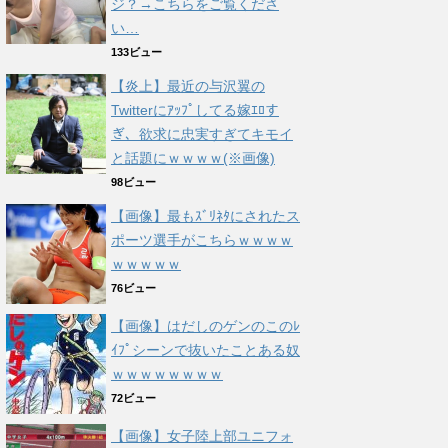
ジ？→こちらをご覧くださ
い…
133ビュー
【炎上】最近の与沢翼の
Twitterにｱｯﾌﾟしてる嫁ｴﾛす
ぎ、欲求に忠実すぎてキモイ
と話題にｗｗｗｗ(※画像)
98ビュー
【画像】最もｽﾞﾘﾈﾀにされたス
ポーツ選手がこちらｗｗｗｗ
ｗｗｗｗｗ
76ビュー
【画像】はだしのゲンのこのﾚ
ｲﾌﾟシーンで抜いたことある奴
ｗｗｗｗｗｗｗｗ
72ビュー
【画像】女子陸上部ユニフォ