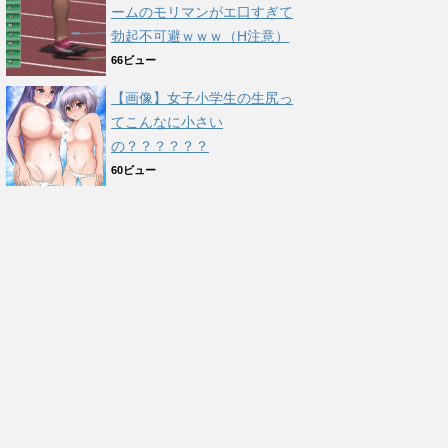
ームのモリマンがエ口すぎて
勃起不可避ｗｗｗ（H注意）
66ビュー
【画像】女子小学生の生尻っ
てこんなに小さい
の？？？？？？
60ビュー