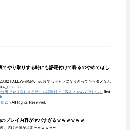
berは裏でやり取りする時にも語尾付けて喋るのやめてほし
23:31:28.82 ID:LEWwf/5M0.net 裏でもキャラになりきってたらダメなん
rina_runarina …
Vtuberは裏でやり取りする時にも語尾付けて喋るのやめてほしい」
first
h
.
め2ch
All Rights Reserved.
地のプレイ内容がヤバすぎるｗｗｗｗｗｗ
ﾝ毛透け透け画像が流出ｗｗｗｗｗｗ