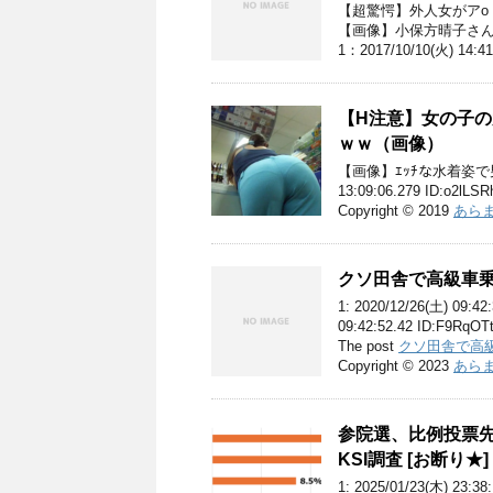
【超驚愕】外人女がアo
【画像】小保方晴子さん(
1：2017/10/10(火) 1
【H注意】女の子
ｗｗ（画像）
【画像】ｴｯﾁな水着姿で男
13:09:06.279 ID:o2lLS
Copyright © 2019
あらま
クソ田舎で高級車
1: 2020/12/26(土) 09:
09:42:52.42 ID:F9RqO
The post
クソ田舎で高
Copyright © 2023
あらま
参院選、比例投票先
KSI調査 [お断り★]
1: 2025/01/23(木) 