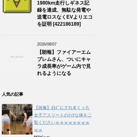
1980km走行しギネス記
録を達成、無駄な発電や
送電ロスなくEVよりエコ
を証明 [422186189]
2026/08/07
【朗報】ファイアーエム
ブレムさん、ついにキャ
ラ成長率がゲーム内で見
れるようになる
人気の記事
【画像】ｵｶｽﾞにされまくった
女子アスリートのｴｯﾁな体をご
覧くださいｗｗｗｗｗｗｗｗ
ｗｗ