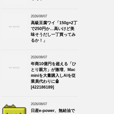
2026/08/07
高級豆腐ワイ「150g×2丁
で250円か…高いけど美
味そうだし一丁買ってみ
るか！」
2026/08/07
年商10億円を超える「ひ
とり親方」が激増、Mac
miniを大量購入しAIを従
業員代わりに🤖
[422186189]
2026/08/07
日産e-power、無給油で