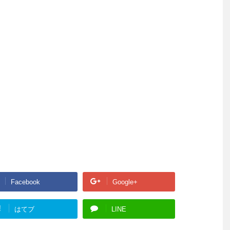
Facebook
Google+
!
はてブ
LINE