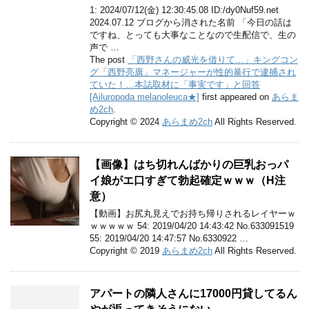
1: 2024/07/12(金) 12:30:45.08 ID:/dy0Nuf59.net
2024.07.12 ブログから消された名前 「今日の話は
ですね、とっても大事なことなので生配信で、生の
声で …
The post
「西野さんの威光を借りて…」キングコン
グ「西野亮廣」マネージャーが性的暴行で逮捕され
ていた！…本誌取材に「事実です」と回答
[Ailuropoda melanoleuca★]
first appeared on
あらま
め2ch
.
Copyright © 2024
あらまめ2ch
All Rights Reserved.
【画像】はち切れんばかりの巨乳おっパ
イ娘がエ口すぎて勃起確定ｗｗｗ（H注
意）
【動画】お尻丸見えでお持ち帰りされるレイヤーｗ
ｗｗｗｗｗ 54: 2019/04/20 14:43:42 No.633091519
55: 2019/04/20 14:47:57 No.6330922 …
Copyright © 2019
あらまめ2ch
All Rights Reserved.
アパートの隣人さんに17000円貸してるん