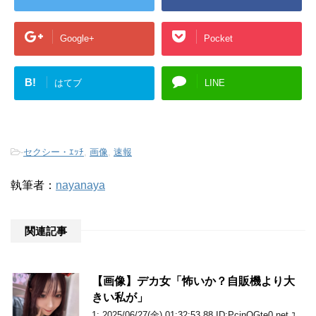
Google+
Pocket
B!
はてブ
LINE
-
セクシー・ｴｯﾁ
,
画像
,
速報
執筆者：
nayanaya
関連記事
【画像】デカ女「怖いか？自販機より大
きい私が」
1: 2025/06/27(金) 01:32:53.88 ID:PcjnQGte0.net ﾕ