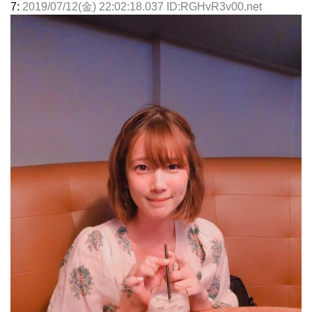
7:
2019/07/12(金) 22:02:18.037 ID:RGHvR3v00.net