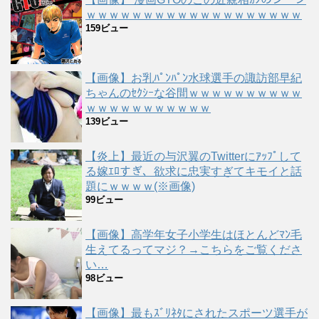
ｗｗｗｗｗｗｗｗｗｗｗｗｗｗｗｗｗｗｗ
159ビュー
【画像】お乳ﾊﾟﾝﾊﾟﾝ水球選手の諏訪部早紀
ちゃんのｾｸｼｰな谷間ｗｗｗｗｗｗｗｗｗｗ
ｗｗｗｗｗｗｗｗｗｗｗ
139ビュー
【炎上】最近の与沢翼のTwitterにｱｯﾌﾟして
る嫁ｴﾛすぎ、欲求に忠実すぎてキモイと話
題にｗｗｗｗ(※画像)
99ビュー
【画像】高学年女子小学生はほとんどﾏﾝ毛
生えてるってマジ？→こちらをご覧くださ
い…
98ビュー
【画像】最もｽﾞﾘﾈﾀにされたスポーツ選手が