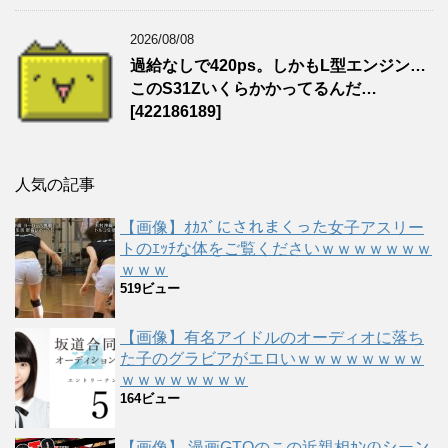
2026/08/08
過給なしで420ps。しかもL型エンジン…
このS31Zいくらかかってるんだ…
[422186189]
人気の記事
【画像】ｵｶｽﾞにされまくった女子アスリー
トのｴｯﾁな体をご覧くださいｗｗｗｗｗｗｗ
ｗｗｗ
519ビュー
【画像】有名アイドルのオーディオに落ち
た子のグラビアがエロいｗｗｗｗｗｗｗｗ
ｗｗｗｗｗｗｗｗ
164ビュー
【画像】 漫画GTOのこの近親相ｶﾝのシーン