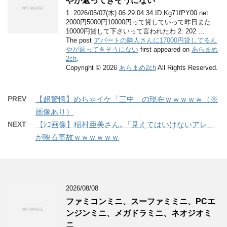
やが返ってきそうにない
1: 2026/05/07(木) 06:29:04.34 ID:Kg71fPY00.net
2000円5000円10000円って貸していって昨日また
10000円貸して下さいって言われたわ 2: 202 …
The post
アパートの隣人さんに17000円貸してるん
やが返ってきそうにない
first appeared on
あらまめ
2ch
.
Copyright © 2026
あらまめ2ch
All Rights Reserved.
PREV
【超驚愕】めちゃイケ「三中」の現在ｗｗｗｗｗ（※
画像あり）
NEXT
【ｼｺ画像】稲村亜美さん､「見えてはいけないアレ」
が映る事故ｗｗｗｗｗｗ
2026/08/08
ファミコンミニ、スーファミミニ、PCエ
ンジンミニ、メガドラミニ、ネオジオミ
ニ