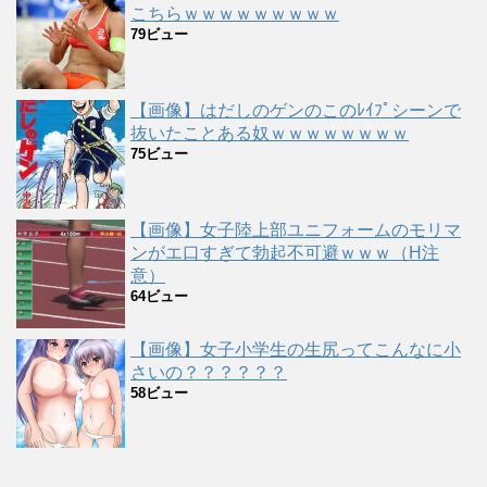
こちらｗｗｗｗｗｗｗｗｗ
79ビュー
【画像】はだしのゲンのこのﾚｲﾌﾟシーンで
抜いたことある奴ｗｗｗｗｗｗｗｗ
75ビュー
【画像】女子陸上部ユニフォームのモリマ
ンがエ口すぎて勃起不可避ｗｗｗ（H注
意）
64ビュー
【画像】女子小学生の生尻ってこんなに小
さいの？？？？？？
58ビュー