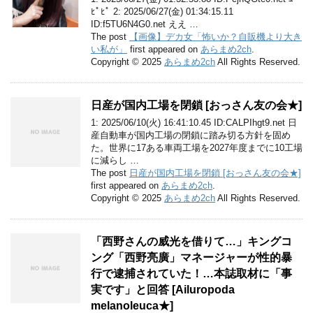
ﾋﾟﾋﾟ 2: 2025/06/27(金) 01:34:15.11
ID:f5TU6N4G0.net ええ …
The post
【画像】デカ女「怖いか？自販機より大き
い私が」
first appeared on
あらまめ2ch
.
Copyright © 2025
あらまめ2ch
All Rights Reserved.
日産が国内工場を閉鎖 [おっさん友の会★]
1: 2025/06/10(火) 16:41:10.45 ID:CALPIhgt9.net 日
産自動車が国内工場の閉鎖に踏み切る方針を固め
た。世界に17ある車両工場を2027年度までに10工場
に減らし …
The post
日産が国内工場を閉鎖 [おっさん友の会★]
first appeared on
あらまめ2ch
.
Copyright © 2025
あらまめ2ch
All Rights Reserved.
「西野さんの威光を借りて…」キングコ
ング「西野亮廣」マネージャーが性的暴
行で逮捕されていた！…本誌取材に「事
実です」と回答 [Ailuropoda
melanoleuca★]