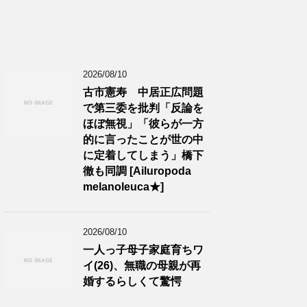
2026/08/10
古市憲寿 中居正広問題
で第三委を批判「反論を
ほぼ無視」「彼らが一方
的に言ったことが世の中
に定着してしまう」橋下
徹も同調 [Ailuropoda
melanoleuca★]
2026/08/10
一人っ子母子家庭育ちワ
イ(26)、無職の母親が再
婚するらしくて驚愕