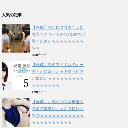
人気の記事
【画像】ｵｶｽﾞにされまくった
女子アスリートのｴｯﾁな体をご
覧くださいｗｗｗｗｗｗｗｗ
ｗｗ
694ビュー
【画像】有名アイドルのオー
ディオに落ちた子のグラビア
がエロいｗｗｗｗｗｗｗｗｗ
ｗｗｗｗｗｗｗ
179ビュー
【画像】お乳ﾊﾟﾝﾊﾟﾝ水球選手
の諏訪部早紀ちゃんのｾｸｼｰな
谷間ｗｗｗｗｗｗｗｗｗｗｗ
ｗｗｗｗｗｗｗｗｗｗ