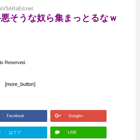
:SsV5ARaEd.net
格悪そうな奴ら集まっとるなｗ
hts Reserved.
[more_button]
Facebook
Google+
!
はてブ
LINE