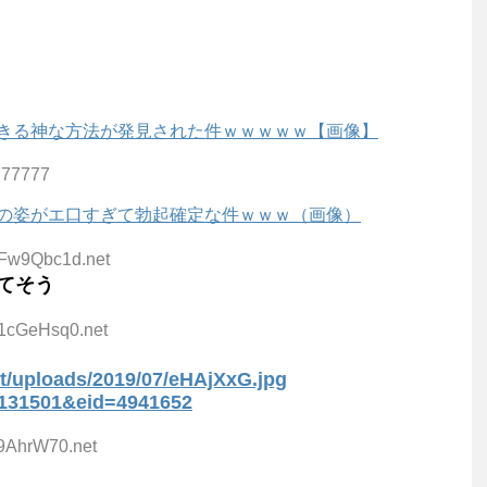
きる神な方法が発見された件ｗｗｗｗｗ【画像】
777777
の姿がエ口すぎて勃起確定な件ｗｗｗ（画像）
5Fw9Qbc1d.net
てそう
41cGeHsq0.net
t/uploads/2019/07/eHAjXxG.jpg
29131501&eid=4941652
j9AhrW70.net