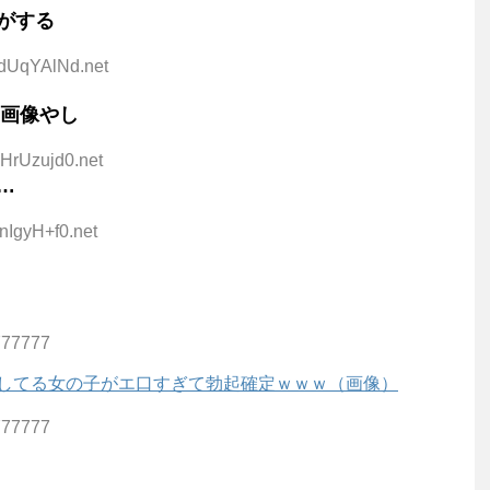
がする
6dUqYAlNd.net
の画像やし
wHrUzujd0.net
…
nIgyH+f0.net
777777
してる女の子がエ口すぎて勃起確定ｗｗｗ（画像）
777777