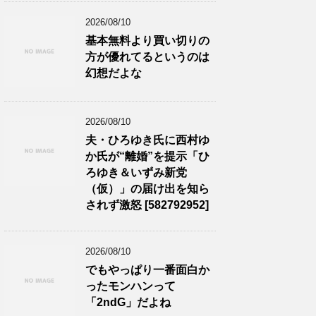
2026/08/10
基本無料より買い切りの
方が優れてるというのは
幻想だよな
2026/08/10
夫・ひろゆき氏に西村ゆ
か氏が“離婚”を提示「ひ
ろゆき＆いずみ新党
（仮）」の届け出を知ら
されず激怒 [582792952]
2026/08/10
でもやっぱり一番面白か
ったモンハンって
「2ndG」だよね