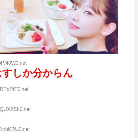
ioP/40W0.net
はすしか分からん
GRPqPfP0.net
6XQUXZEh0.net
rEcrhKRU0.net