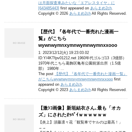
は月面探査車みたいな「エアレスタイヤ」に
[643485443]
first appeared on
あらまめ2ch
.
Copyright © 2026
あらまめ2ch
All Rights Reserved.
【歴代】『各年代で一番売れた漫画一
覧』がこちら
wywnwymnxymnwymnwymnxxooo
1: 2023/12/12(火) 19:23:03.02
ID:Y/4KTfpv01212.net 1960年代ゴルゴ13（3億部）
1970年代こちら葛飾区亀有公園前派出所（1.5億
部） 1980年 …
The post
【歴代】『各年代で一番売れた漫画一覧』
がこちらwywnwymnxymnwymnwymnxxooo
first
appeared on
あらまめ2ch
.
Copyright © 2023
あらまめ2ch
All Rights Reserved.
【激ｼｺ画像】新垣結衣さん､最も「オカ
ズ」にされたｵｯﾊﾟｲｗｗｗｗｗｗ
【炎上】須藤凛々花「観覧車でヤルのは最高！」
→→