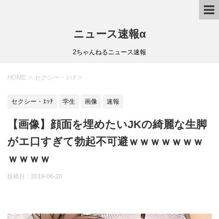
ニュース速報α
2ちゃんねるニュース速報
HOME
>
セクシー・ｴｯﾁ
>
セクシー・ｴｯﾁ
学生
画像
速報
【画像】顔面を埋めたいJKの綺麗な生脚
がエ口すぎて勃起不可避ｗｗｗｗｗｗｗ
ｗｗｗｗ
投稿日：
2019-06-20