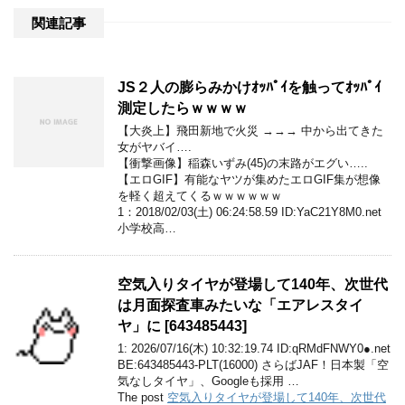
関連記事
JS２人の膨らみかけｵｯﾊﾟｲを触ってｵｯﾊﾟｲ
測定したらｗｗｗｗ
【大炎上】飛田新地で火災 →→→ 中から出てきた
女がヤバイ….
【衝撃画像】稲森いずみ(45)の末路がエグい…..
【エロGIF】有能なヤツが集めたエロGIF集が想像
を軽く超えてくるｗｗｗｗｗｗ
1：2018/02/03(土) 06:24:58.59 ID:YaC21Y8M0.net
小学校高…
空気入りタイヤが登場して140年、次世代
は月面探査車みたいな「エアレスタイ
ヤ」に [643485443]
1: 2026/07/16(木) 10:32:19.74 ID:qRMdFNWY0●.net
BE:643485443-PLT(16000) さらばJAF！日本製「空
気なしタイヤ」、Googleも採用 …
The post
空気入りタイヤが登場して140年、次世代