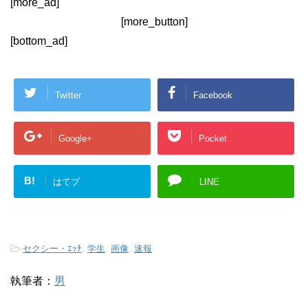
[more_ad]
[more_button]
[bottom_ad]
Twitter
Facebook
Google+
Pocket
B!
はてブ
LINE
-
セクシー・ｴｯﾁ
,
学生
,
画像
,
速報
執筆者：
男