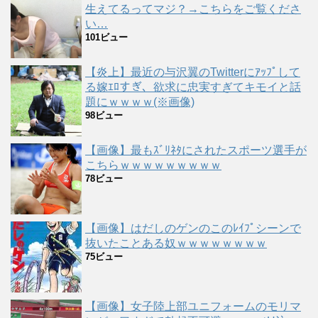
生えてるってマジ？→こちらをご覧くださ
い…
101ビュー
【炎上】最近の与沢翼のTwitterにｱｯﾌﾟして
る嫁ｴﾛすぎ、欲求に忠実すぎてキモイと話
題にｗｗｗｗ(※画像)
98ビュー
【画像】最もｽﾞﾘﾈﾀにされたスポーツ選手が
こちらｗｗｗｗｗｗｗｗｗ
78ビュー
【画像】はだしのゲンのこのﾚｲﾌﾟシーンで
抜いたことある奴ｗｗｗｗｗｗｗｗ
75ビュー
【画像】女子陸上部ユニフォームのモリマ