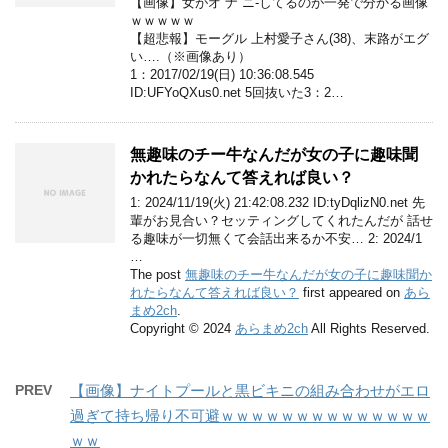
【画像】女がオ ナ ニ-してるのが一発で分かる画像
ｗｗｗｗｗ
【超悲報】モーグル 上村愛子さん(38)、末路がエグ
い….（※画像あり）
1：2017/02/19(日) 10:36:08.545
ID:UFYoQXus0.net 5回抜いた3：2…
無趣味のチー牛なんだが女の子に趣味聞
かれたらなんて答えれば良い？
1: 2024/11/19(火) 21:42:08.232 ID:tyDqlizN0.net 先
輩がお見合い？セッティングしてくれたんだが 話せ
る趣味が一切無くて会話出来るか不安… 2: 2024/1
…
The post
無趣味のチー牛なんだが女の子に趣味聞か
れたらなんて答えれば良い？
first appeared on
あら
まめ2ch
.
Copyright © 2024
あらまめ2ch
All Rights Reserved.
PREV
【画像】ナイトプールと黒ビキニの組み合わせがエロ
過ぎて持ち帰り不可避ｗｗｗｗｗｗｗｗｗｗｗｗｗｗ
ｗｗ