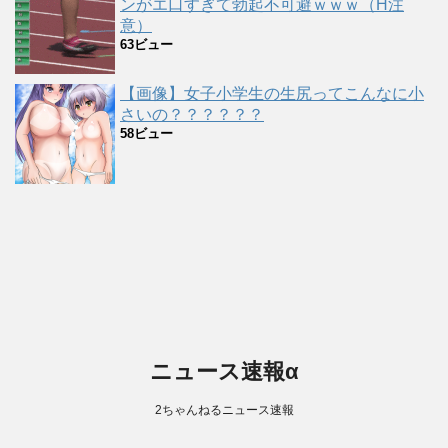
ンがエ口すぎて勃起不可避ｗｗｗ（H注
意）
63ビュー
【画像】女子小学生の生尻ってこんなに小
さいの？？？？？？
58ビュー
ニュース速報α
2ちゃんねるニュース速報