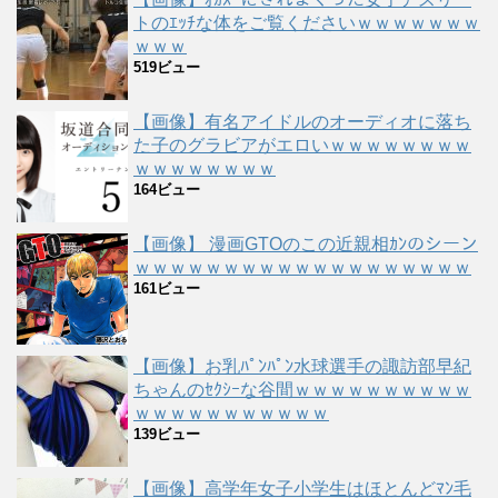
トのｴｯﾁな体をご覧くださいｗｗｗｗｗｗｗ
ｗｗｗ
519ビュー
【画像】有名アイドルのオーディオに落ち
た子のグラビアがエロいｗｗｗｗｗｗｗｗ
ｗｗｗｗｗｗｗｗ
164ビュー
【画像】 漫画GTOのこの近親相ｶﾝのシーン
ｗｗｗｗｗｗｗｗｗｗｗｗｗｗｗｗｗｗｗ
161ビュー
【画像】お乳ﾊﾟﾝﾊﾟﾝ水球選手の諏訪部早紀
ちゃんのｾｸｼｰな谷間ｗｗｗｗｗｗｗｗｗｗ
ｗｗｗｗｗｗｗｗｗｗｗ
139ビュー
【画像】高学年女子小学生はほとんどﾏﾝ毛