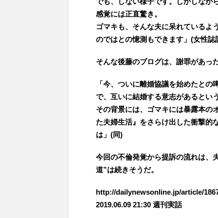
でも、しない様子です。しかしなが
感覚には正直驚き。
ゴマキも、そんな夫に呆れているよ
のではとの憶測もできます」(女性誌
そんな後藤のブログは、謝罪があった
「今、ついに離婚協議を始めたとの
で、互いに結婚する意志があるとい
その背景には、ゴマキには暴露本の
た夫婦生活』をさらけ出した衝撃的
は」(同)
今回の不倫発覚から提訴の流れは、夫
道”は続きそうだ。
http://dailynewsonline.jp/article/186
2019.06.09 21:30 週刊実話