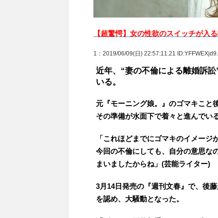
【超驚愕】女の性欲のスイッチが入る
1
：2019/06/09(日) 22:57:11.21 ID:YFFWEXjd9.
近年、“妻の不倫による離婚訴訟
いる。
元『モーニング娘。』のゴマキこと後
その準備が水面下で着々と進んでい
「これほどまでにゴマキのイメージ
今回の不倫にしても、自分の意思な
まいましたからね」(芸能ライター)
3月14日発売の『週刊文春』で、後
を認め、大騒動となった。