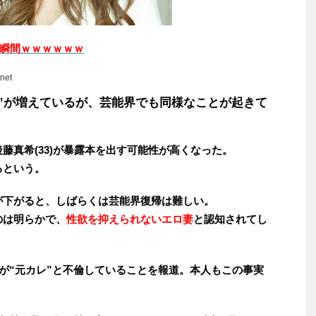
瞬間ｗｗｗｗｗｗ
net
”が増えているが、芸能界でも同様なことが起きて
藤真希(33)が暴露本を出す可能性が高くなった。
るという。
が下がると、しばらくは芸能界復帰は難しい。
のは明らかで、
性欲を抑えられないエロ妻
と認知されてし
藤が“元カレ”と不倫していることを報道。本人もこの事実