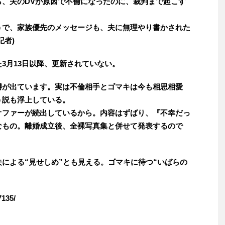
ら、夫のDVが原因で不倫になったのに、裁判まで起こす
うで、家族優先のメッセージも、夫に無理やり書かされた
記者)
3月13日以降、更新されていない。
噂が出ています。実は不倫相手とゴマキは今も相思相愛
う説も浮上している。
オファーが続出しているから。内容はずばり、『不幸だっ
なもの。離婚成立後、全裸写真集と併せて発表するので
による“見せしめ”とも見える。ゴマキに待つ“いばらの
7135/