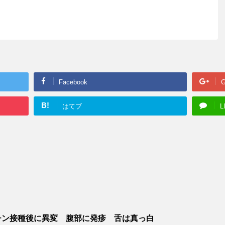
Facebook
G
B!
はてブ
L
チン接種後に異変 腹部に発疹 舌は真っ白