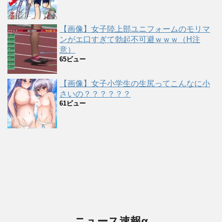
【画像】女子陸上部ユニフォームのモリマ
ンがエ口すぎて勃起不可避ｗｗｗ（H注
意）
65ビュー
【画像】女子小学生の生尻ってこんなに小
さいの？？？？？？
61ビュー
ニュース速報α