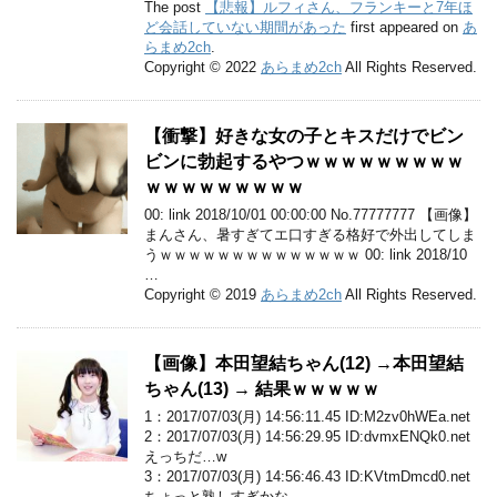
The post
【悲報】ルフィさん、フランキーと7年ほ
ど会話していない期間があった
first appeared on
あ
らまめ2ch
.
Copyright © 2022
あらまめ2ch
All Rights Reserved.
【衝撃】好きな女の子とキスだけでビン
ビンに勃起するやつｗｗｗｗｗｗｗｗｗ
ｗｗｗｗｗｗｗｗｗ
00: link 2018/10/01 00:00:00 No.77777777 【画像】
まんさん、暑すぎてエ口すぎる格好で外出してしま
うｗｗｗｗｗｗｗｗｗｗｗｗｗｗ 00: link 2018/10
…
Copyright © 2019
あらまめ2ch
All Rights Reserved.
【画像】本田望結ちゃん(12) →本田望結
ちゃん(13) → 結果ｗｗｗｗｗ
1：2017/07/03(月) 14:56:11.45 ID:M2zv0hWEa.net
2：2017/07/03(月) 14:56:29.95 ID:dvmxENQk0.net
えっちだ…w
3：2017/07/03(月) 14:56:46.43 ID:KVtmDmcd0.net
ちょっと熟しすぎかな…