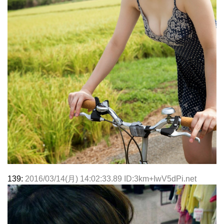
139:
2016/03/14(月) 14:02:33.89 ID:3km+IwV5dPi.net