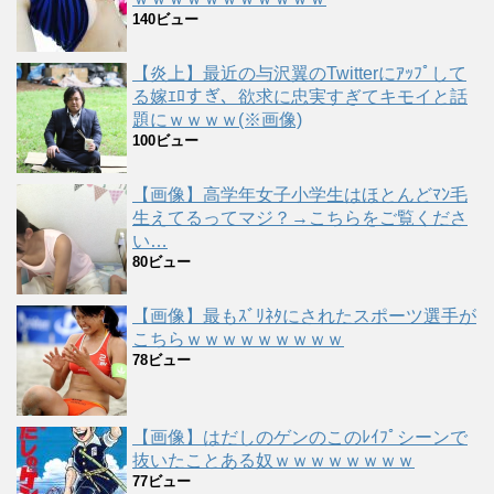
140ビュー
【炎上】最近の与沢翼のTwitterにｱｯﾌﾟして
る嫁ｴﾛすぎ、欲求に忠実すぎてキモイと話
題にｗｗｗｗ(※画像)
100ビュー
【画像】高学年女子小学生はほとんどﾏﾝ毛
生えてるってマジ？→こちらをご覧くださ
い…
80ビュー
【画像】最もｽﾞﾘﾈﾀにされたスポーツ選手が
こちらｗｗｗｗｗｗｗｗｗ
78ビュー
【画像】はだしのゲンのこのﾚｲﾌﾟシーンで
抜いたことある奴ｗｗｗｗｗｗｗｗ
77ビュー