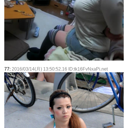
77:
2016/03/14(月) 13:50:52.16 ID:tk16FvNxaPi.net