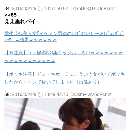
84:
2016/03/14(月) 13:51:50.92 ID:ShBOQTQOdPi.net
>>65
ええ垂れパイ
学生時代美人女｢イケメン男達のﾁﾝﾎﾟおいしーw｣ｼﾞｭｯﾎﾟｼﾞ
ｭｯﾎﾟ →結果ｗｗｗｗｗｗ
【Ｈ注意】ａｖ撮影NG集クッソおもろいｗｗｗｗｗｗｗ
ｗｗｗｗｗｗｗｗｗｗｗ
【ボッキ注意】ドン・キホーテにこういう女がいてボッキ
したからトイレで抜いてしまった（画像あり）
69:
2016/03/14(月) 13:49:42.70 ID:3km+IwV5dPi.net