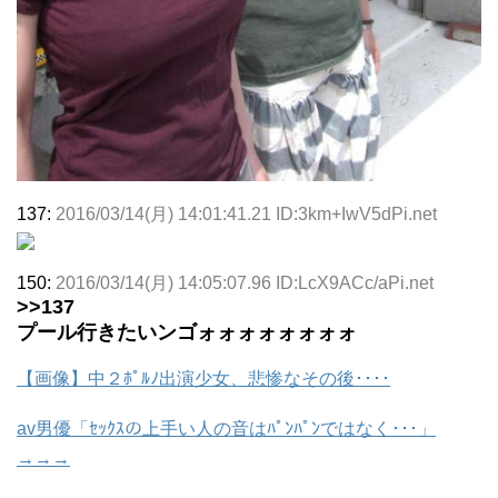
137:
2016/03/14(月) 14:01:41.21 ID:3km+IwV5dPi.net
150:
2016/03/14(月) 14:05:07.96 ID:LcX9ACc/aPi.net
>>137
プール行きたいンゴォォォォォォォォ
【画像】中２ﾎﾟﾙﾉ出演少女、悲惨なその後････
av男優「ｾｯｸｽの上手い人の音はﾊﾟﾝﾊﾟﾝではなく･･･」
→→→