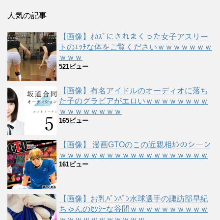
人気の記事
【画像】ｵｶｽﾞにされまくった女子アスリー
トのｴｯﾁな体をご覧くださいｗｗｗｗｗｗｗ
ｗｗｗ
521ビュー
【画像】有名アイドルのオーディオに落ち
た子のグラビアがエロいｗｗｗｗｗｗｗｗ
ｗｗｗｗｗｗｗｗ
165ビュー
【画像】 漫画GTOのこの近親相ｶﾝのシーン
ｗｗｗｗｗｗｗｗｗｗｗｗｗｗｗｗｗｗｗ
161ビュー
【画像】お乳ﾊﾟﾝﾊﾟﾝ水球選手の諏訪部早紀
ちゃんのｾｸｼｰな谷間ｗｗｗｗｗｗｗｗｗｗ
ｗｗｗｗｗｗｗｗｗｗｗ