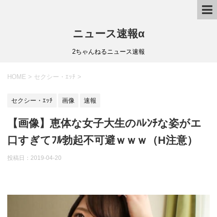
ニュース速報α
2ちゃんねるニュース速報
HOME
>
セクシー・ｴｯﾁ
>
セクシー・ｴｯﾁ
画像
速報
【画像】恵体な女子大生のﾊﾚﾝﾁな姿がエ
口すぎてﾌﾙ勃起不可避ｗｗｗ（H注意）
投稿日：
2019-04-20