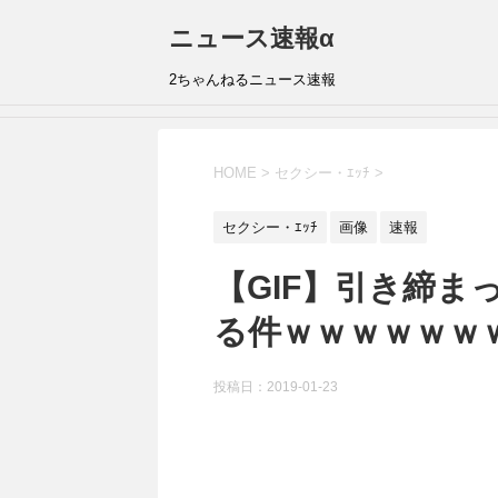
ニュース速報α
2ちゃんねるニュース速報
HOME
>
セクシー・ｴｯﾁ
>
セクシー・ｴｯﾁ
画像
速報
【GIF】引き締
る件ｗｗｗｗｗｗ
投稿日：
2019-01-23