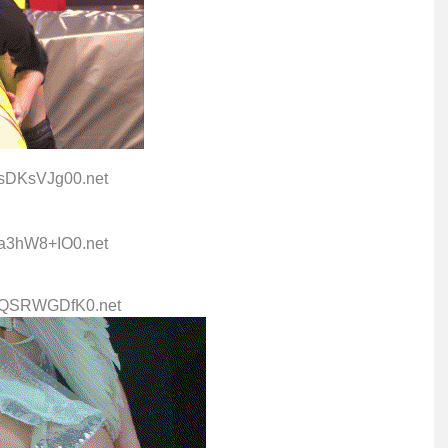
:sDKsVJg00.net
:a3hW8+IO0.net
D:QSRWGDfK0.net