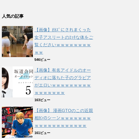
人気の記事
【画像】ｵｶｽﾞにされまくった
女子アスリートのｴｯﾁな体をご
覧くださいｗｗｗｗｗｗｗｗ
ｗｗ
546ビュー
【画像】有名アイドルのオー
ディオに落ちた子のグラビア
がエロいｗｗｗｗｗｗｗｗｗ
ｗｗｗｗｗｗｗ
163ビュー
【画像】 漫画GTOのこの近親
相ｶﾝのシーンｗｗｗｗｗｗｗ
ｗｗｗｗｗｗｗｗｗｗｗｗ
161ビュー