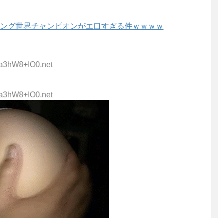
ング世界チャンピオンがエ口すぎる件ｗｗｗｗ
:a3hW8+IO0.net
:a3hW8+IO0.net