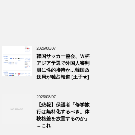
2026/08/07
韓国サッカー協会、Ｗ杯
アジア予選で外国人審判
員に性的接待か…韓国放
送局が独占報道 [王子★]
2026/08/07
【悲報】保護者「修学旅
行は無料化するべき。体
験格差を放置するのか」
←これ