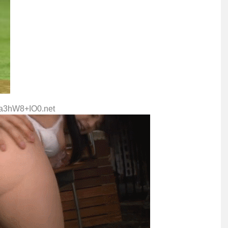
:a3hW8+IO0.net