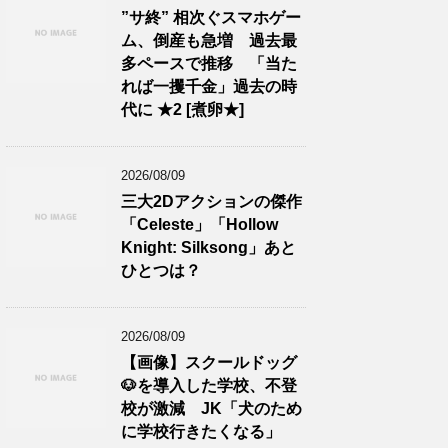
”サ終” 相次ぐスマホゲー
ム、倒産も急増 過去最
多ペースで推移 「当た
れば一攫千金」過去の時
代に ★2 [煮卵★]
2026/08/09
三大2Dアクションの傑作
「Celeste」「Hollow
Knight: Silksong」あと
ひとつは？
2026/08/09
【画像】スクールドッグ
🐶を導入した学校、不登
校が激減 JK「犬のため
に学校行きたくなる」