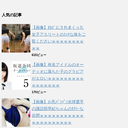
人気の記事
【画像】ｵｶｽﾞにされまくった
女子アスリートのｴｯﾁな体をご
覧くださいｗｗｗｗｗｗｗｗ
ｗｗ
615ビュー
【画像】有名アイドルのオー
ディオに落ちた子のグラビア
がエロいｗｗｗｗｗｗｗｗｗ
ｗｗｗｗｗｗｗ
170ビュー
【画像】お乳ﾊﾟﾝﾊﾟﾝ水球選手
の諏訪部早紀ちゃんのｾｸｼｰな
谷間ｗｗｗｗｗｗｗｗｗｗｗ
ｗｗｗｗｗｗｗｗｗｗ