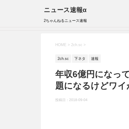
ニュース速報α
2ちゃんねるニュース速報
HOME
>
2ch.sc
>
2ch.sc
下ネタ
速報
年収6億円になって
題になるけどワイ
投稿日：
2018-09-04