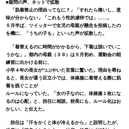
■疑問の声、ネットで拡散
「肌着禁止の理由ってなに？」「すれたら痛いし、意
味が分からない」「これもう性的虐待では」……。
５月半ば、ツイッターで女児の母親が懸念を投稿したの
を機に、「うちの子も」といった声が拡散した。
「着替えるのに時間がかかるから、下着は脱いでいこ
うかな」。都内の母親（３９）は５月初め、運動会の朝
練習に出かける前に、
小学４年の長女がつぶやいた言葉に驚いた。理由を尋ね
ると、長女が通う区立小では、体操服に着替える際に肌
着を脱ぐことが
ルールになっていた。「女の子なのに、体操服１枚にな
るのは心配」と、担任に相談。校長にも、ルール化はお
かしい、と伝えた。
担任は「汗をかくと体が冷えるから」と説明したが、