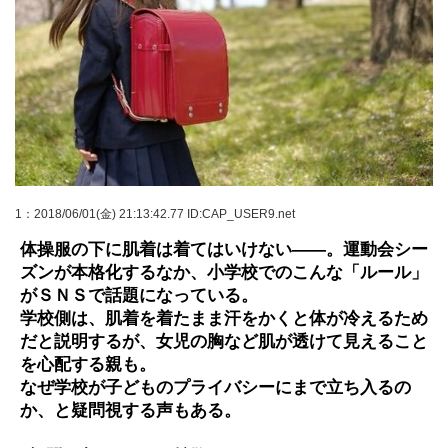
1
：2018/06/01(金) 21:13:42.77 ID:CAP_USER9.net
体操服の下に肌着は着てはいけない――。運動会シー
ズンが本格化するなか、小学校でのこんな「ルール」
がＳＮＳで話題になっている。
学校側は、肌着を着たまま汗をかくと体が冷えるため
だと説明するが、女児の胸など肌が透けて見えること
を心配する親も。
なぜ学校が子どものプライバシーにまで立ち入るの
か、と疑問視する声もある。