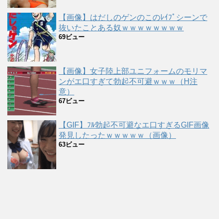
【画像】はだしのゲンのこのﾚｲﾌﾟシーンで
抜いたことある奴ｗｗｗｗｗｗｗｗ
69ビュー
【画像】女子陸上部ユニフォームのモリマ
ンがエ口すぎて勃起不可避ｗｗｗ（H注
意）
67ビュー
【GIF】ﾌﾙ勃起不可避なエ口すぎるGIF画像
発見したったｗｗｗｗｗ（画像）
63ビュー