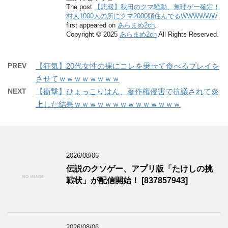
The post
【悲報】秋田のクマ騒動、無理ゲー確定！
村人1000人の所にクマ2000頭住んでるWWWWWW
first appeared on
あらまめ2ch
.
Copyright © 2025
あらまめ2ch
All Rights Reserved.
PREV
【狂気】20代女性の裸にコレを乗せて食べるプレイを
させてｗｗｗｗｗｗｗｗ
NEXT
【衝撃】ひょっこりはん、著作権侵害で抗議されて炎
上した結果ｗｗｗｗｗｗｗｗｗｗｗｗｗｗ
2026/08/06
伝説のクソゲー、アプリ版「たけしの挑
戦状」が配信開始！ [837857943]
2026/08/06