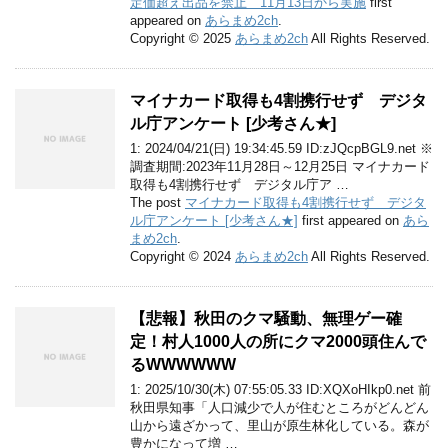
定価超え出品を禁止 11月13日から実施
first
appeared on
あらまめ2ch
.
Copyright © 2025
あらまめ2ch
All Rights Reserved.
マイナカード取得も4割携行せず デジタ
ル庁アンケート [少考さん★]
1: 2024/04/21(日) 19:34:45.59 ID:zJQcpBGL9.net ※
調査期間:2023年11月28日～12月25日 マイナカード
取得も4割携行せず デジタル庁ア …
The post
マイナカード取得も4割携行せず デジタ
ル庁アンケート [少考さん★]
first appeared on
あら
まめ2ch
.
Copyright © 2024
あらまめ2ch
All Rights Reserved.
【悲報】秋田のクマ騒動、無理ゲー確
定！村人1000人の所にクマ2000頭住んで
るWWWWWW
1: 2025/10/30(木) 07:55:05.33 ID:XQXoHIkp0.net 前
秋田県知事「人口減少で人が住むところがどんどん
山から遠ざかって、里山が原生林化している。森が
豊かになって増 …