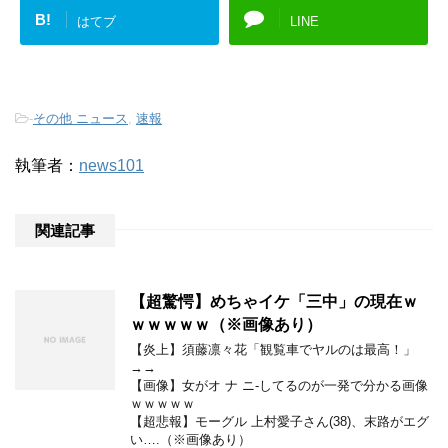
B!
はてブ
LINE
-
その他 ニュース
,
速報
執筆者：
news101
関連記事
【超驚愕】めちゃイケ「三中」の現在ｗ
ｗｗｗｗｗ（※画像あり）
【炎上】須藤凛々花「観覧車でヤルのは最高！」
→→
【画像】女がオ ナ ニ-してるのが一発で分かる画像
ｗｗｗｗｗ
【超悲報】モーグル 上村愛子さん(38)、末路がエグ
い….（※画像あり）