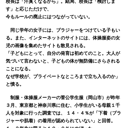
校長は「汗臭くなるから」。結局、校長は「検討しま
す」と応じただけで、
今もルールの廃止にはつながっていない。
同じ学年の女子には、ブラジャーをつけている子もい
る。また、インターネットのサイトには、体操服姿の女
児の画像を集めたサイトも散見される。
「子どもにとって、自分の発育は初めてのこと。大人が
気づいて言わないと、子どもの体が無防備にさらされる
ことになる。
なぜ学校が、プライベートなところまで立ち入るのか」
と憤る。
制服・体操服メーカーの菅公学生服（岡山市）が昨年
３月、東京都と神奈川県に住む、小学生がいる母親１千
人を対象に行った調査では、 １４・４％が「下着（ブラ
ジャーや肌着）の着用が認められていない」と回答。