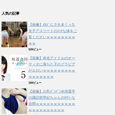
人気の記事
【画像】ｵｶｽﾞにされまくった
女子アスリートのｴｯﾁな体をご
覧くださいｗｗｗｗｗｗｗｗ
ｗｗ
526ビュー
【画像】有名アイドルのオー
ディオに落ちた子のグラビア
がエロいｗｗｗｗｗｗｗｗｗ
ｗｗｗｗｗｗｗ
166ビュー
【画像】お乳ﾊﾟﾝﾊﾟﾝ水球選手
の諏訪部早紀ちゃんのｾｸｼｰな
谷間ｗｗｗｗｗｗｗｗｗｗｗ
ｗｗｗｗｗｗｗｗｗｗ