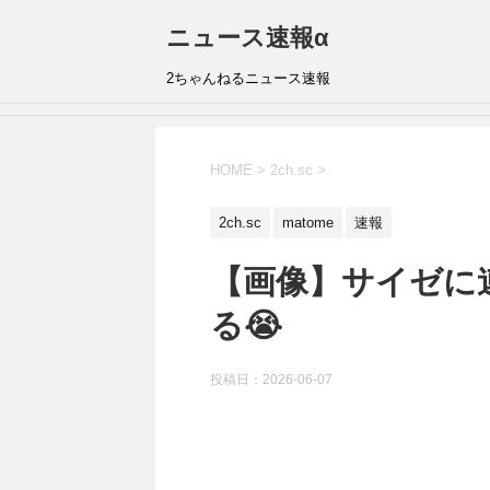
ニュース速報α
2ちゃんねるニュース速報
HOME
>
2ch.sc
>
2ch.sc
matome
速報
【画像】サイゼに
る😭
投稿日：
2026-06-07