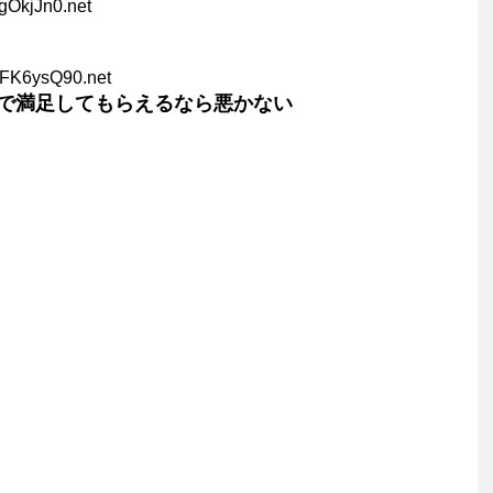
gOkjJn0.net
XFK6ysQ90.net
で満足してもらえるなら悪かない