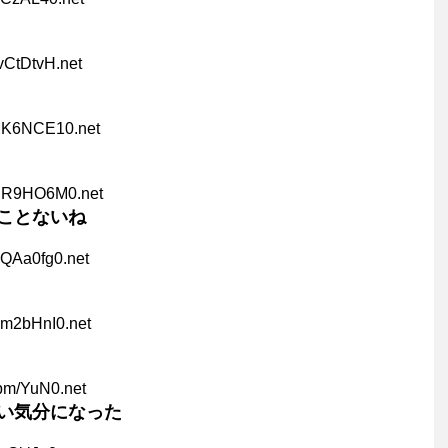
vCtDtvH.net
MK6NCE10.net
ER9HO6M0.net
ことないね
QAa0fg0.net
am2bHnI0.net
pm/YuN0.net
い気分になった