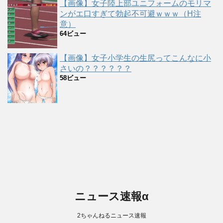
【画像】女子陸上部ユニフォームのモリマ
ンがエ口すぎて勃起不可避ｗｗｗ（H注
意）
64ビュー
【画像】女子小学生の生尻ってこんなに小
さいの？？？？？？
58ビュー
ニュース速報α
2ちゃんねるニュース速報