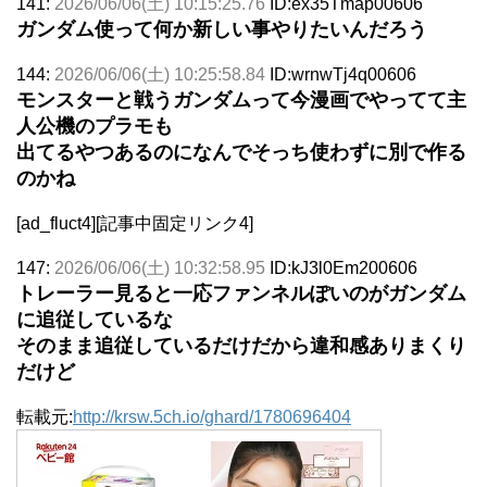
141:
2026/06/06(土) 10:15:25.76
ID:ex35Tmap00606
ガンダム使って何か新しい事やりたいんだろう
144:
2026/06/06(土) 10:25:58.84
ID:wrnwTj4q00606
モンスターと戦うガンダムって今漫画でやってて主
人公機のプラモも
出てるやつあるのになんでそっち使わずに別で作る
のかね
[ad_fluct4][記事中固定リンク4]
147:
2026/06/06(土) 10:32:58.95
ID:kJ3l0Em200606
トレーラー見ると一応ファンネルぽいのがガンダム
に追従しているな
そのまま追従しているだけだから違和感ありまくり
だけど
転載元:
http://krsw.5ch.io/ghard/1780696404