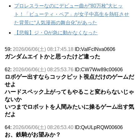
プロレスラーなのにデビュー曲が“80万枚”大ヒッ
ト！「ビューティ・ペア」が女子中高生を熱狂させ
た背景に“人気漫画の舞台化”があった
【悲報】ジ・Oが急に動かなくなった
59:
2026/06/06(土) 08:17:45.18
ID:ValFcINva0606
ガンダムエイトかと思ったけど違った
62:
2026/06/06(土) 08:25:53.76
ID:CW7Ww89c00606
ロボゲー出すならコックピット視点だけのゲームだ
せよ
ハードスペック上がってもやること変わらないじゃ
ないか
いつまでロボットを人間みたいに操るゲーム出す気
だよ
64:
2026/06/06(土) 08:26:53.40
ID:QvULpRQW00606
お、鉄騎がお望みか？