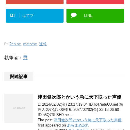
B!
はてブ
LINE
-
2ch.sc
,
matome
,
速報
執筆者：
男
関連記事
津田健次郎とかいう急に天下取った声優
1: 2024/02/02(金) 23:17:19.84 ID:Ix47uduU0.net 海
外人気やばい模様 6: 2024/02/02(金) 23:18:06.60
ID:h5Q7RLSH0.ne …
The post
津田健次郎とかいう急に天下取った声優
first appeared on
あらまめ2ch
.