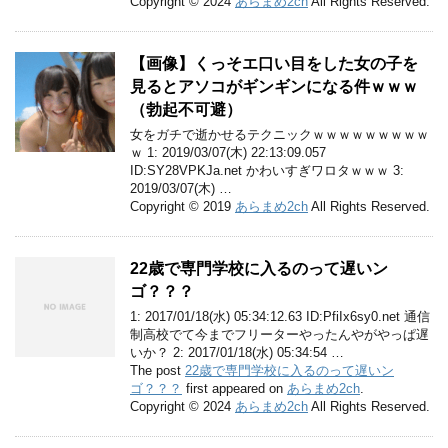
Copyright © 2024
あらまめ2ch
All Rights Reserved.
【画像】くっそエ口い目をした女の子を
見るとアソコがギンギンになる件ｗｗｗ
（勃起不可避）
女をガチで逝かせるテクニックｗｗｗｗｗｗｗｗｗ
ｗ 1: 2019/03/07(木) 22:13:09.057
ID:SY28VPKJa.net かわいすぎワロタｗｗｗ 3:
2019/03/07(木) …
Copyright © 2019
あらまめ2ch
All Rights Reserved.
22歳で専門学校に入るのって遅いン
ゴ？？？
1: 2017/01/18(水) 05:34:12.63 ID:PfiIx6sy0.net 通信
制高校でて今までフリーターやったんやがやっぱ遅
いか？ 2: 2017/01/18(水) 05:34:54 …
The post
22歳で専門学校に入るのって遅いン
ゴ？？？
first appeared on
あらまめ2ch
.
Copyright © 2024
あらまめ2ch
All Rights Reserved.