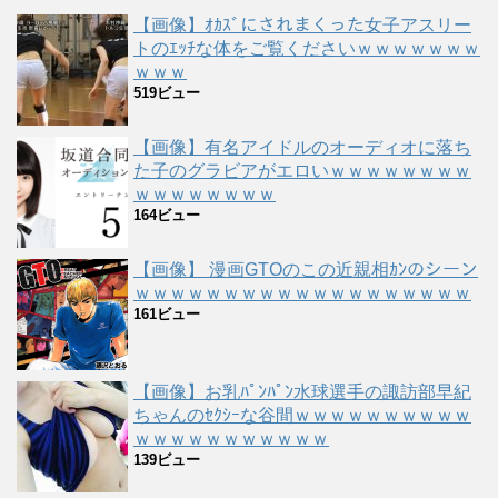
【画像】ｵｶｽﾞにされまくった女子アスリー
トのｴｯﾁな体をご覧くださいｗｗｗｗｗｗｗ
ｗｗｗ
519ビュー
【画像】有名アイドルのオーディオに落ち
た子のグラビアがエロいｗｗｗｗｗｗｗｗ
ｗｗｗｗｗｗｗｗ
164ビュー
【画像】 漫画GTOのこの近親相ｶﾝのシーン
ｗｗｗｗｗｗｗｗｗｗｗｗｗｗｗｗｗｗｗ
161ビュー
【画像】お乳ﾊﾟﾝﾊﾟﾝ水球選手の諏訪部早紀
ちゃんのｾｸｼｰな谷間ｗｗｗｗｗｗｗｗｗｗ
ｗｗｗｗｗｗｗｗｗｗｗ
139ビュー