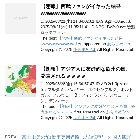
【悲報】西武ファンがイキった結果
wwwwwwwwwwww
1: 2025/08/21(木) 11:34:02.81 ID:Sl9q1hiQ0.net 3:
2025/08/21(木) 11:35:11.41 ID:NPQHBo3v0.net 陰湿
ロッテファン …
The post
【悲報】西武ファンがイキった結果
wwwwwwwwwwww
first appeared on
あらまめ2ch
.
Copyright © 2025
あらまめ2ch
All Rights Reserved.
【朗報】アジア人に友好的な欧州の国、
発表されるｗｗｗｗ
1: 2025/03/28(金) 16:36:57.47 ID:A/Y2nbRpM.net
S：マルタ A：ベルギー、ルクセンブルク、ポルト
ガル、ノルウェー B：フィンランド、スウェーデ
ン、デンマーク …
The post
【朗報】アジア人に友好的な欧州の国、発
表されるｗｗｗｗ
first appeared on
あらまめ2ch
.
Copyright © 2025
あらまめ2ch
All Rights Reserved.
PREV
富士山麓の“自動車専用道路”に“自転車” 外国人観光