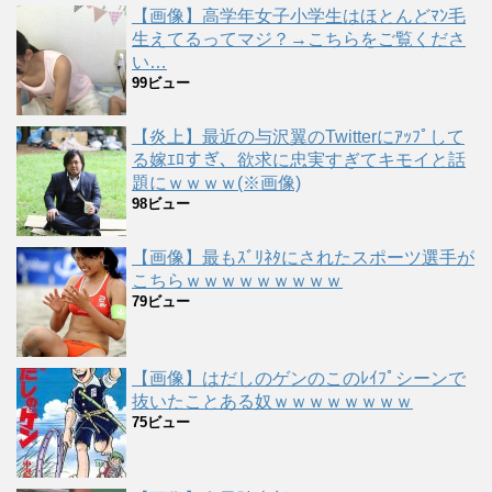
【画像】高学年女子小学生はほとんどﾏﾝ毛
生えてるってマジ？→こちらをご覧くださ
い…
99ビュー
【炎上】最近の与沢翼のTwitterにｱｯﾌﾟして
る嫁ｴﾛすぎ、欲求に忠実すぎてキモイと話
題にｗｗｗｗ(※画像)
98ビュー
【画像】最もｽﾞﾘﾈﾀにされたスポーツ選手が
こちらｗｗｗｗｗｗｗｗｗ
79ビュー
【画像】はだしのゲンのこのﾚｲﾌﾟシーンで
抜いたことある奴ｗｗｗｗｗｗｗｗ
75ビュー