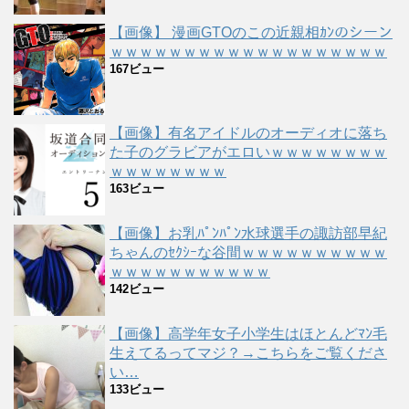
【画像】 漫画GTOのこの近親相ｶﾝのシーン
ｗｗｗｗｗｗｗｗｗｗｗｗｗｗｗｗｗｗｗ
167ビュー
【画像】有名アイドルのオーディオに落ち
た子のグラビアがエロいｗｗｗｗｗｗｗｗ
ｗｗｗｗｗｗｗｗ
163ビュー
【画像】お乳ﾊﾟﾝﾊﾟﾝ水球選手の諏訪部早紀
ちゃんのｾｸｼｰな谷間ｗｗｗｗｗｗｗｗｗｗ
ｗｗｗｗｗｗｗｗｗｗｗ
142ビュー
【画像】高学年女子小学生はほとんどﾏﾝ毛
生えてるってマジ？→こちらをご覧くださ
い…
133ビュー