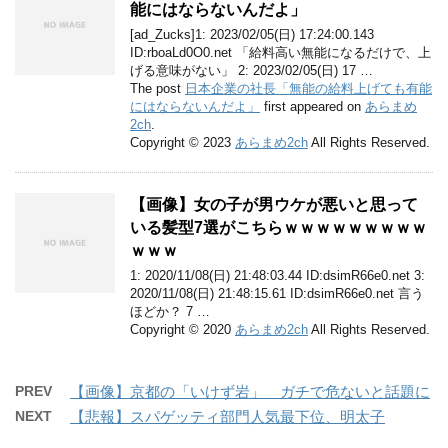
能にはならないんだよ」
[ad_Zucks]1: 2023/02/05(日) 17:24:00.143
ID:rboaLd0O0.net 「給料高い無能になるだけで、上
げる意味がない」 2: 2023/02/05(日) 17 …
The post
日本企業の社長「無能の給料上げても有能
にはならないんだよ」
first appeared on
あらまめ
2ch
.
Copyright © 2023
あらまめ2ch
All Rights Reserved.
【画像】女の子が男ウケが悪いと思って
いる髪型7選がこちらｗｗｗｗｗｗｗｗｗ
ｗｗｗ
1: 2020/11/08(日) 21:48:03.44 ID:dsimR66e0.net 3:
2020/11/08(日) 21:48:15.61 ID:dsimR66e0.net 言う
ほどか？ 7 …
Copyright © 2020
あらまめ2ch
All Rights Reserved.
PREV
【画像】京都の「いけず岩」 ガチで危ないと話題に
NEXT
【悲報】スパゲッティ部門人気最下位、明太子