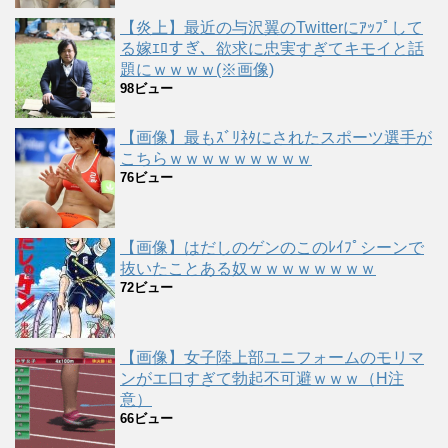
【炎上】最近の与沢翼のTwitterにｱｯﾌﾟして
る嫁ｴﾛすぎ、欲求に忠実すぎてキモイと話
題にｗｗｗｗ(※画像)
98ビュー
【画像】最もｽﾞﾘﾈﾀにされたスポーツ選手が
こちらｗｗｗｗｗｗｗｗｗ
76ビュー
【画像】はだしのゲンのこのﾚｲﾌﾟシーンで
抜いたことある奴ｗｗｗｗｗｗｗｗ
72ビュー
【画像】女子陸上部ユニフォームのモリマ
ンがエ口すぎて勃起不可避ｗｗｗ（H注
意）
66ビュー