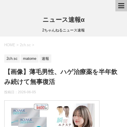
ニュース速報α
2ちゃんねるニュース速報
HOME
>
2ch.sc
>
2ch.sc
matome
速報
【画像】薄毛男性、ハゲ治療薬を半年飲
み続けて無事復活
投稿日：
2026-06-05