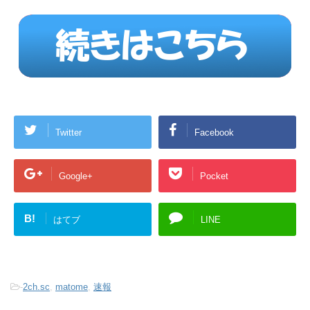
Twitter
Facebook
Google+
Pocket
B!
はてブ
LINE
-
2ch.sc
,
matome
,
速報