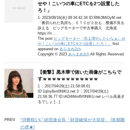
せや！こいつの車にETCを2つ設置した
ろ！」
1: 2023/08/16(水) 09:34:42.34 ID:RMr3MiOyM.net
「裏切られた気持ち」ＥＴＣが２台も…整備不良を
訴える ビッグモーターで中古車購入 北海道
https://n …
The post
ビッグモーター「売上増やしたいなぁ…せ
や！こいつの車にETCを2つ設置したろ！」
first
appeared on
あらまめ2ch
.
Copyright © 2023
あらまめ2ch
All Rights Reserved.
【衝撃】黒木華で抜いた画像がこちらで
すｗｗｗｗｗｗｗｗｗｗｗｗ
1 ：2017/04/29(土) 21:58:08.61
ID:1qIny8xn0NIKU.net 3 ：2017/04/29(土)
21:58:36.77 ID:tAD4Wm8V0NIKU.net レベル高過ぎ
るでしょ […]
PREV
“消費税1％” 経団連会長「財源確保が大前提」 [首都圏
の虎★]