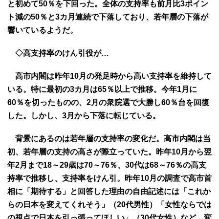
と初めて50％を下回った。全体の支持率も前月比3ポイン
ト減の50％と3カ月連続で下落しており、若年層の下落が
響いているようだ。
◇高支持率のけん引役が…
高市内閣は昨年10月の発足時から高い支持率を維持して
いる。特に最初の3カ月は65％以上で推移。今年1月に
60％を切ったものの、2月の衆院選で大勝し60％台を回復
した。しかし、3月から下落に転じている。
背景にあるのは若年層の支持率の変化だ。高市内閣は当
初、若年層の支持の高さが際立っていた。昨年10月から翌
年2月まで18～29歳は70～76％、30代は68～76％の高支
持率で推移し、支持率をけん引。昨年10月の調査で高市首
相に「期待する」と回答した理由の自由記述には「これか
らの日本を変えてくれそう」（20代男性）「女性ならでは
の視点で日本を引っ張ってほしい」（30代女性）など、変