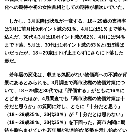
化への期待や初の女性首相としての期待が相次いでいた。
しかし、3月以降は状況が一変する。18～29歳の支持率
は3月に前月比9ポイント減の61％、4月には51％まで落ち
込んだ。30代も3月は10ポイント減の62％、4月には54％
まで下落。5月は、30代は1ポイント減の53％とほぼ横ば
いだったが、18～29歳は下げ止まらずにさらに下落した
形だ。
若年層の変化は、収まる気配がない物価高への不満が背
景にあるとみられる。3月調査で高市政権の物価対策につ
いて、18～29歳と30代では「評価する」がともに16％に
とどまったほか、4月調査でも「高市政権の物価対策は十
分だと思うか」の質問に対し、ともに「十分だと思う」
（18～29歳25％、30代30％）が「十分だとは思わない」
（18～29歳38％、30代35％）を下回った。高市内閣に期
待を膨らませていた若年層が批判的な姿勢を示し始めてい