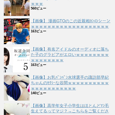
ｗｗｗ
560ビュー
【画像】 漫画GTOのこの近親相ｶﾝのシーン
ｗｗｗｗｗｗｗｗｗｗｗｗｗｗｗｗｗｗｗ
163ビュー
【画像】有名アイドルのオーディオに落ち
た子のグラビアがエロいｗｗｗｗｗｗｗｗ
ｗｗｗｗｗｗｗｗ
163ビュー
【画像】お乳ﾊﾟﾝﾊﾟﾝ水球選手の諏訪部早紀
ちゃんのｾｸｼｰな谷間ｗｗｗｗｗｗｗｗｗｗ
ｗｗｗｗｗｗｗｗｗｗｗ
140ビュー
【画像】高学年女子小学生はほとんどﾏﾝ毛
生えてるってマジ？→こちらをご覧くださ