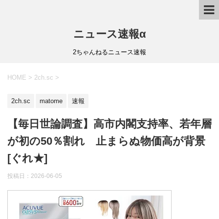
ニュース速報α
2ちゃんねるニュース速報
HOME
>
2ch.sc
>
2ch.sc
matome
速報
【毎日世論調査】高市内閣支持率、若年層
が初の50％割れ 止まらぬ物価高が背景
[ぐれ★]
投稿日：
2026-06-05