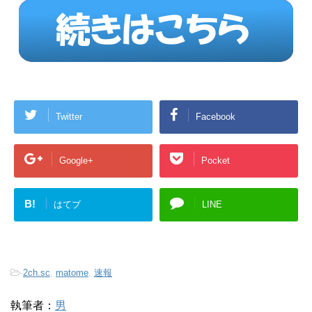
Twitter
Facebook
Google+
Pocket
B!
はてブ
LINE
-
2ch.sc
,
matome
,
速報
執筆者：
男