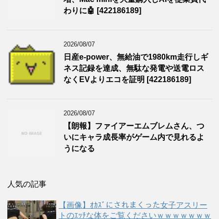
わりに🤖 [422186189]
2026/08/07
日産e-power、無給油で1980km走行しギ
ネス記録を達成、無駄な発電や送電ロス
なくEVよりエコを証明 [422186189]
2026/08/07
【朗報】ファイアーエムブレムさん、つ
いにキャラ成長率がゲーム内で見れるよ
うになる
人気の記事
【画像】ｵｶｽﾞにされまくった女子アスリー
トのｴｯﾁな体をご覧くださいｗｗｗｗｗｗｗ