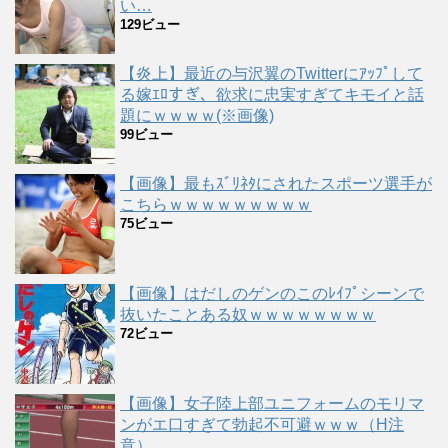
い…
129ビュー
【炎上】最近の与沢翼のTwitterにｱｯﾌﾟして
る嫁ｴﾛすぎ、欲求に忠実すぎてキモイと話
題にｗｗｗｗ(※画像)
99ビュー
【画像】最もｽﾞﾘﾈﾀにされたスポーツ選手が
こちらｗｗｗｗｗｗｗｗｗ
75ビュー
【画像】はだしのゲンのこのﾚｲﾌﾟシーンで
抜いたことある奴ｗｗｗｗｗｗｗｗ
72ビュー
【画像】女子陸上部ユニフォームのモリマ
ンがエ口すぎて勃起不可避ｗｗｗ（H注
意）