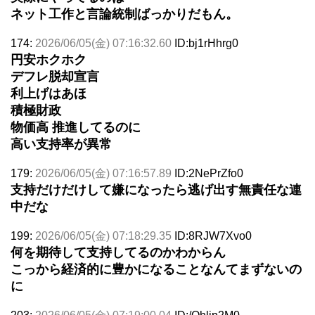
ネット工作と言論統制ばっかりだもん。
174:
2026/06/05(金) 07:16:32.60
ID:bj1rHhrg0
円安ホクホク
デフレ脱却宣言
利上げはあほ
積極財政
物価高 推進してるのに
高い支持率が異常
179:
2026/06/05(金) 07:16:57.89
ID:2NePrZfo0
支持だけだけして嫌になったら逃げ出す無責任な連
中だな
199:
2026/06/05(金) 07:18:29.35
ID:8RJW7Xvo0
何を期待して支持してるのかわからん
こっから経済的に豊かになることなんてまずないの
に