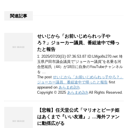
関連記事
せいじから「お前いじめられっ子や
ろ？」ジョーカー議員、番組途中で帰っ
たと報告
1: 2025/07/20(日) 07:36:53.87 ID:LMgo8s270.net 埼
玉県戸田市議会議員で“ジョーカー議員”を名乗る河
合悠祐氏（44）が18日に自身のYouTubeチャンネル
を …
The post
せいじから「お前いじめられっ子やろ？」
ジョーカー議員、番組途中で帰ったと報告
first
appeared on
あらまめ2ch
.
Copyright © 2025
あらまめ2ch
All Rights Reserved.
【悲報】任天堂公式「マリオとピーチ姫
はあくまで『いい友達』」…海外ファン
に動揺広がる