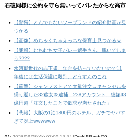
石破同様に公約を守ら無いってバレたからな高市
【驚愕】とんでもないソープランドの紹介動画が見
つかる
【画像】めちゃくちゃえっちな保育士見つかるｗ
【朗報】むちむち女子バレー選手さん、脱いでしま
う????
氷河期世代の非正規、年金を払っていないので11
年後には生活保護に殺到、どうすんのこれ
【衝撃】ジャンプストアで大量注文→キャンセルを
繰り返した32歳女を逮捕 238アカウント、総額43
億円超「注文したことで欲求が満たされた」
【悲報】大阪の1泊1800円のホテル、ガチでヤバす
ぎて炎上wwwwww