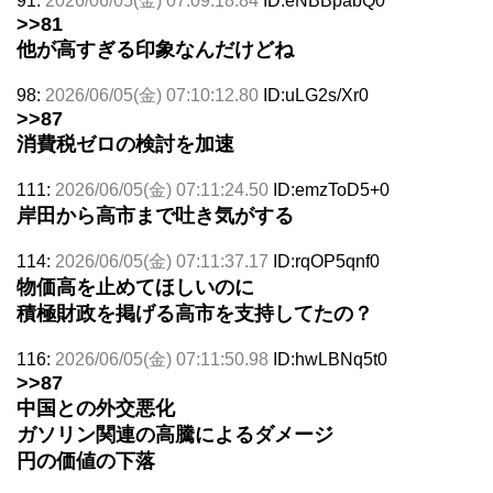
91:
2026/06/05(金) 07:09:18.84
ID:eNBBpabQ0
>>81
他が高すぎる印象なんだけどね
98:
2026/06/05(金) 07:10:12.80
ID:uLG2s/Xr0
>>87
消費税ゼロの検討を加速
111:
2026/06/05(金) 07:11:24.50
ID:emzToD5+0
岸田から高市まで吐き気がする
114:
2026/06/05(金) 07:11:37.17
ID:rqOP5qnf0
物価高を止めてほしいのに
積極財政を掲げる高市を支持してたの？
116:
2026/06/05(金) 07:11:50.98
ID:hwLBNq5t0
>>87
中国との外交悪化
ガソリン関連の高騰によるダメージ
円の価値の下落