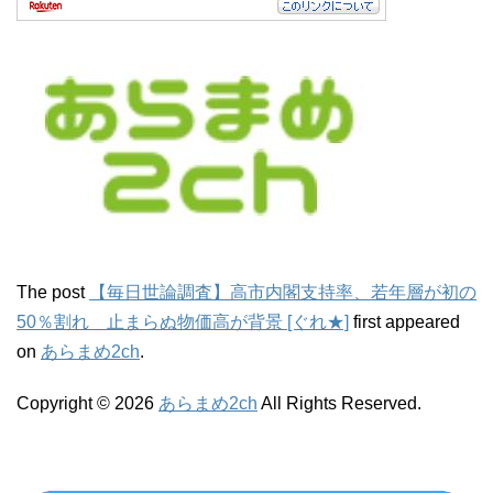
The post
【毎日世論調査】高市内閣支持率、若年層が初の
50％割れ 止まらぬ物価高が背景 [ぐれ★]
first appeared
on
あらまめ2ch
.
Copyright © 2026
あらまめ2ch
All Rights Reserved.