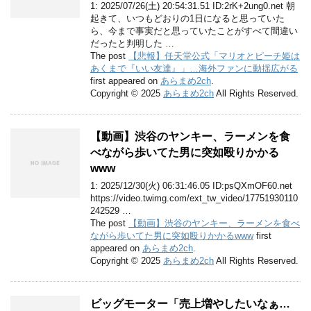
1: 2025/07/26(土) 20:54:31.51 ID:2rK+2ung0.net 朝
起きて、いつもどおりの1日になると思っていた
ら、今まで事実だと思っていたことがすべて間違い
だったと判明した …
The post
【悲報】任天堂公式「マリオとピーチ姫は
あくまで『いい友達』」…海外ファンに動揺広がる
first appeared on
あらまめ2ch
.
Copyright © 2025
あらまめ2ch
All Rights Reserved.
【動画】渋谷のヤンキー、ラーメンを食
べながら歩いてた男に突如殴りかかる
www
1: 2025/12/30(火) 06:31:46.05 ID:psQXmOF60.net
https://video.twimg.com/ext_tw_video/17751930110
242529 …
The post
【動画】渋谷のヤンキー、ラーメンを食べ
ながら歩いてた男に突如殴りかかるwww
first
appeared on
あらまめ2ch
.
Copyright © 2025
あらまめ2ch
All Rights Reserved.
ビッグモーター「売上増やしたいなぁ…