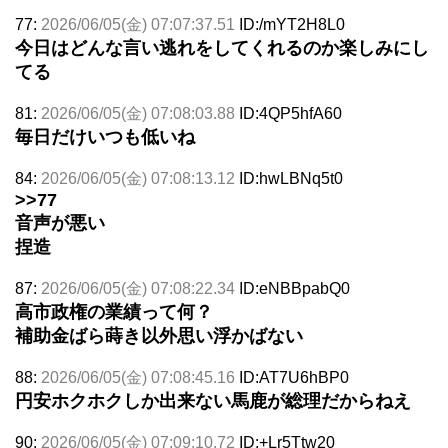
77:
2026/06/05(金) 07:07:37.51
ID:/mYT2H8L0
今日はどんな言い逃れをしてくれるのか楽しみにし
てる
81:
2026/06/05(金) 07:08:03.88
ID:4QP5hfA60
毎日だけいつも低いね
84:
2026/06/05(金) 07:08:13.12
ID:hwLBNq5t0
>>77
音声が悪い
捏造
87:
2026/06/05(金) 07:08:22.34
ID:eNBBpabQ0
高市政権の業績って何？
補助金ばら蒔き以外思い浮かばない
88:
2026/06/05(金) 07:08:45.16
ID:AT7U6hBP0
円安ホクホクしか出来ない馬鹿が総理だからねえ
90:
2026/06/05(金) 07:09:10.72
ID:+Lr5Ttw20