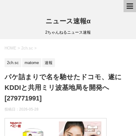
ニュース速報α
2ちゃんねるニュース速報
HOME
>
2ch.sc
>
2ch.sc
matome
速報
パケ詰まりで名を馳せたドコモ、遂に
KDDIと共用ミリ波基地局を開発へ
[279771991]
投稿日：
2026-05-28