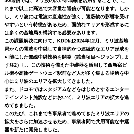
5G通信では、ミリ波の広い帯域幅を活用することで、こ
れまで以上に高速で大容量な通信が可能となります。しか
し、ミリ波には電波の直進性が強く、遮蔽物の影響を受け
やすいという特徴があるため、面的なエリアを形成するに
は多くの基地局を構築する必要があります。
この課題解決に向けて、KDDIは2024年12月、ミリ波基地
局からの電波を中継して自律的かつ連続的なエリア形成を
可能にした無線中継技術を開発（該当項目へジャンプしま
す注2）し、この技術を備えた中継器を活用して西新宿ビ
ル街や高輪ゲートウェイ駅前など人が多く集まる場所を中
心にミリ波のエリアを拡大してきました。
また、ドコモではスタジアムなどをはじめとするエンター
テインメント施設などにおいて、ミリ波エリアの拡大を進
めてきました。
このたび、これまで各事業者で進めてきたミリ波エリアの
拡大をさらに加速させるため、事業者間で共用可能な中継
器を新たに開発しました。