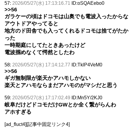
57:
2026/05/27(水) 17:13:16.71
ID:oSQAEebo0
>>56
ガラケーの頃はドコモは山奥でも電波入ったからな
アウトドアやってると
地方のド田舎でも入ってくれるドコモは捨てがたか
った
一時期庭にしてたときあったけど
電波掴めなくて愕然としたわ
58:
2026/05/27(水) 17:14:12.77
ID:TklP4VeM0
>>56
ギガ無制限が楽天かアハモしかない
楽天とアハモならまだアハモのがマシだと思う
59:
2026/05/27(水) 17:17:02.49
ID:Mn5Y/2KJ0
岐阜だけどドコモだけGWとか全く繋がらんわ
アホすぎる
[ad_fluct4][記事中固定リンク4]