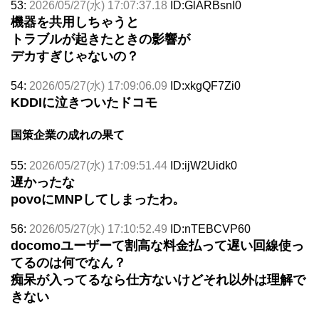
53:
2026/05/27(水) 17:07:37.18
ID:GlARBsnI0
機器を共用しちゃうと
トラブルが起きたときの影響が
デカすぎじゃないの？
54:
2026/05/27(水) 17:09:06.09
ID:xkgQF7Zi0
KDDIに泣きついたドコモ
国策企業の成れの果て
55:
2026/05/27(水) 17:09:51.44
ID:ijW2Uidk0
遅かったな
povoにMNPしてしまったわ。
56:
2026/05/27(水) 17:10:52.49
ID:nTEBCVP60
docomoユーザーて割高な料金払って遅い回線使っ
てるのは何でなん？
痴呆が入ってるなら仕方ないけどそれ以外は理解で
きない