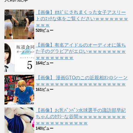
【画像】ｵｶｽﾞにされまくった女子アスリー
トのｴｯﾁな体をご覧くださいｗｗｗｗｗｗｗ
ｗｗｗ
520ビュー
【画像】有名アイドルのオーディオに落ち
た子のグラビアがエロいｗｗｗｗｗｗｗｗ
ｗｗｗｗｗｗｗｗ
164ビュー
【画像】 漫画GTOのこの近親相ｶﾝのシーン
ｗｗｗｗｗｗｗｗｗｗｗｗｗｗｗｗｗｗｗ
161ビュー
【画像】お乳ﾊﾟﾝﾊﾟﾝ水球選手の諏訪部早紀
ちゃんのｾｸｼｰな谷間ｗｗｗｗｗｗｗｗｗｗ
ｗｗｗｗｗｗｗｗｗｗｗ
140ビュー