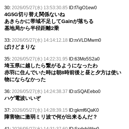
30:
2026/05/27(水) 13:53:30.85
ID:f7igO1ew0
4G5G切り替え関係ないね
あきらかに帯域不足してGainが落ちる
基地局から半径距離2乗
33:
2026/05/27(水) 14:14:12.18
ID:rxVLDMwm0
ぱけどまりな
35:
2026/05/27(水) 14:22:31.95
ID:63Mo5S2a0
埼玉県に越したら繋がるようになったわ
赤羽に住んでいた時は朝8時前後と昼と夕方は使い
物にならなかった
36:
2026/05/27(水) 14:24:38.37
ID:oSQAEebo0
ハゲ電波いいぞ
37:
2026/05/27(水) 14:28:39.15
ID:gkmf6QaK0
障害物に激弱ミリ波で何が出来るんだ？
41:
2026/05/27(水) 14:31:37.60
ID:SsdxhiWw0