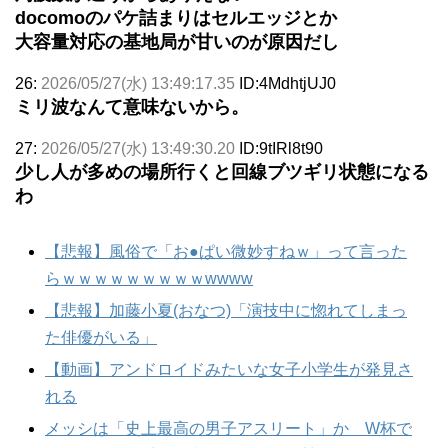
docomoのパケ詰まりはセルエッジとか
大容量対応の基地局が甘いのが原因だし
26:
2026/05/27(水) 13:49:17.35
ID:4MdhtjUJ0
ミリ波なんて意味ないから。
27:
2026/05/27(水) 13:49:30.20
ID:9tIRl8t90
少し人が多めの場所行くと回線ブツギリ状態になる
わ
【悲報】風俗で「お●ぱい微妙すねｗ」って言った
らｗｗｗｗｗｗｗｗｗwwww
【悲報】加藤小夏(おなつ)「演技中に惚れてしまっ
た俳優がいる」
【動画】アンドロイドみたいな女子小学生が発見さ
れる
メッシは「史上最高の男子アスリート」か W杯で