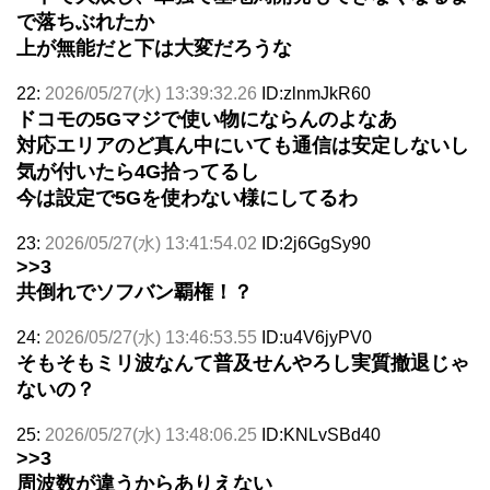
で落ちぶれたか
上が無能だと下は大変だろうな
22:
2026/05/27(水) 13:39:32.26
ID:zlnmJkR60
ドコモの5Gマジで使い物にならんのよなあ
対応エリアのど真ん中にいても通信は安定しないし
気が付いたら4G拾ってるし
今は設定で5Gを使わない様にしてるわ
23:
2026/05/27(水) 13:41:54.02
ID:2j6GgSy90
>>3
共倒れでソフバン覇権！？
24:
2026/05/27(水) 13:46:53.55
ID:u4V6jyPV0
そもそもミリ波なんて普及せんやろし実質撤退じゃ
ないの？
25:
2026/05/27(水) 13:48:06.25
ID:KNLvSBd40
>>3
周波数が違うからありえない