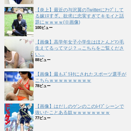
【炎上】最近の与沢翼のTwitterにｱｯﾌﾟして
る嫁ｴﾛすぎ、欲求に忠実すぎてキモイと話
題にｗｗｗｗ(※画像)
100ビュー
【画像】高学年女子小学生はほとんどﾏﾝ毛
生えてるってマジ？→こちらをご覧くださ
い…
88ビュー
【画像】最もｽﾞﾘﾈﾀにされたスポーツ選手が
こちらｗｗｗｗｗｗｗｗｗ
78ビュー
【画像】はだしのゲンのこのﾚｲﾌﾟシーンで
抜いたことある奴ｗｗｗｗｗｗｗｗ
77ビュー