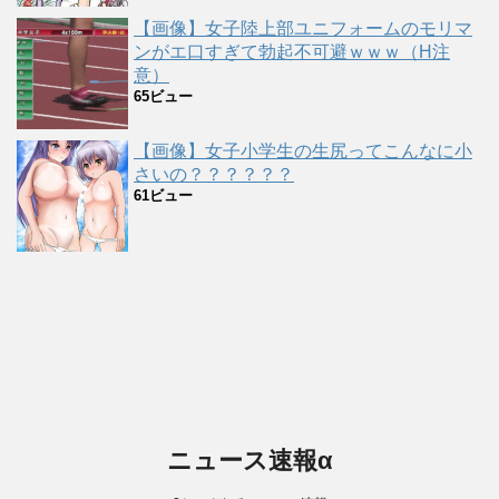
【画像】女子陸上部ユニフォームのモリマ
ンがエ口すぎて勃起不可避ｗｗｗ（H注
意）
65ビュー
【画像】女子小学生の生尻ってこんなに小
さいの？？？？？？
61ビュー
ニュース速報α