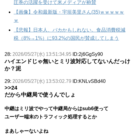
圧巻の活躍を受けて米メディアが称賛
【画像】令和最新版・宇垣美里さん(35)ｗｗｗｗｗ
ｗ
【悲報】日本人、バカかもしれない。食品消費税減
税（8%→1%）に93.2%の国民が賛成してしまう
28:
2026/05/27(水) 13:51:34.95
ID:2j6GgSy90
ハイエンドじゃ無いとミリ波対応してないんだっけ
か？泥
29:
2026/05/27(水) 13:53:02.79
ID:KNLvSBd40
>>24
だから中継局で使うんでしょ
中継はミリ波でやって中継局からはsub6使って
ユーザー端末のトラフィック処理するとか
まあしゃーないよね