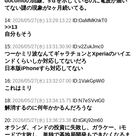
docomoの回線、5Ｇを示しているのに電波が届い
てない謎の現象が2ヶ月続いてる。
14:
2026/05/27(水) 13:29:13.22
ID:OaMMKhkT0
>>13
自分もそう
15:
2026/05/27(水) 13:31:30.90
ID:v2ZukJmc0
つーかミリ波なんてギャラチョンとXperiaのハイエ
ンドくらいしか対応してないだろ
日本版iPhoneすら対応してない
16:
2026/05/27(水) 13:32:07.00
ID:1VakGpWi0
これはミリ
18:
2026/05/27(水) 13:34:15.75
ID:N7eSVvtG0
解消するのに何年かかるんだろうな
20:
2026/05/27(水) 13:36:23.38
ID:tGKj92m60
オランダ、インドの投資に失敗し、ガラケー、iモ
ードで大敗し、単独で基地局開発もできなくなるま