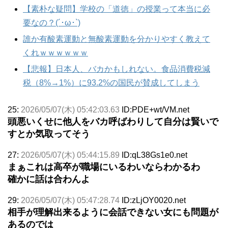
【素朴な疑問】学校の「道徳」の授業って本当に必
要なの？(´･ω･`)
誰か有酸素運動と無酸素運動を分かりやすく教えて
くれｗｗｗｗｗｗ
【悲報】日本人、バカかもしれない。食品消費税減
税（8%→1%）に93.2%の国民が賛成してしまう
25:
2026/05/07(木) 05:42:03.63
ID:PDE+wt/VM.net
頭悪いくせに他人をバカ呼ばわりして自分は賢いで
すとか気取ってそう
27:
2026/05/07(木) 05:44:15.89
ID:qL38Gs1e0.net
まぁこれは高卒が職場にいるわいならわかるわ
確かに話は合わんよ
29:
2026/05/07(木) 05:47:28.74
ID:zLjOY0020.net
相手が理解出来るように会話できない女にも問題が
あるのでは