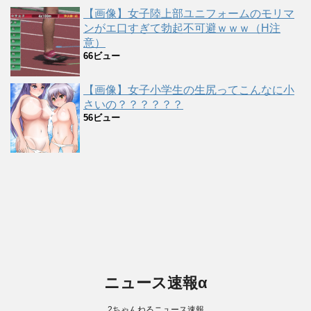
【画像】女子陸上部ユニフォームのモリマ
ンがエ口すぎて勃起不可避ｗｗｗ（H注
意）
66ビュー
【画像】女子小学生の生尻ってこんなに小
さいの？？？？？？
56ビュー
ニュース速報α
2ちゃんねるニュース速報