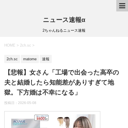
ニュース速報α
2ちゃんねるニュース速報
HOME
>
2ch.sc
>
2ch.sc
matome
速報
【悲報】女さん「工場で出会った高卒の
夫と結婚したら知能差がありすぎて地
獄。下方婚は不幸になる」
投稿日：
2026-05-08