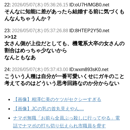
22:
2026/05/07(木) 05:36:26.15
ID:oU7H/MGB0.net
そんなに知能に差があったら結婚する前に気づくも
んなんちゃうんか？
23:
2026/05/07(木) 05:37:26.88
ID:8HTEP2Y50.net
>>12
女さん側が上位だとしても、機電系大卒の女さんの
割合はめっちゃ少ないから
なんともなあ
24:
2026/05/07(木) 05:37:43.00
ID:wxm893sK0.net
こういう人種は自分が一番可愛いくせにガキのこと
考えてるのはどういう思考回路なのか分からない
【画像】相澤仁美のケツがセクシーすぎる
【画像】JCの乳の首丸見えやん....
ナマポ無職「お前ら全員ぶっ殺しに行ってやる」電
話でナマポの打ち切り伝えられ市職員を脅す