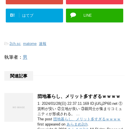
B!
はてブ
LINE
-
2ch.sc
,
matome
,
速報
執筆者：
男
関連記事
団地暮らし、メリット多すぎるｗｗｗｗ
1: 2024/01/28(日) 22:37:11.169 ID:jU/Lj2P60.net ①
賃料が安い ②立地が良い ③親同士が集まりコミュ
ニティが形成される。 …
The post
団地暮らし、メリット多すぎるｗｗｗｗ
first appeared on
あらまめ2ch
.