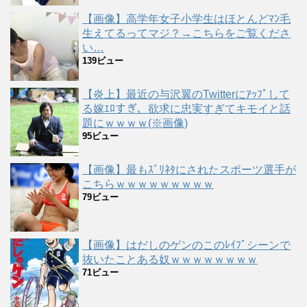
【画像】高学年女子小学生はほとんどﾏﾝ毛
生えてるってマジ？→こちらをご覧くださ
い…
139ビュー
【炎上】最近の与沢翼のTwitterにｱｯﾌﾟして
る嫁ｴﾛすぎ、欲求に忠実すぎてキモイと話
題にｗｗｗｗ(※画像)
95ビュー
【画像】最もｽﾞﾘﾈﾀにされたスポーツ選手が
こちらｗｗｗｗｗｗｗｗｗ
79ビュー
【画像】はだしのゲンのこのﾚｲﾌﾟシーンで
抜いたことある奴ｗｗｗｗｗｗｗｗ
71ビュー