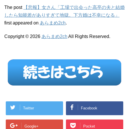
The post
【悲報】女さん「工場で出会った高卒の夫と結婚
したら知能差がありすぎて地獄。下方婚は不幸になる」
first appeared on
あらまめ2ch
.
Copyright © 2026
あらまめ2ch
All Rights Reserved.
Twitter
Facebook
Google+
Pocket