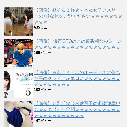
【画像】ｵｶｽﾞにされまくった女子アスリー
トのｴｯﾁな体をご覧くださいｗｗｗｗｗｗｗ
ｗｗｗ
635ビュー
【画像】 漫画GTOのこの近親相ｶﾝのシーン
ｗｗｗｗｗｗｗｗｗｗｗｗｗｗｗｗｗｗｗ
168ビュー
【画像】有名アイドルのオーディオに落ち
た子のグラビアがエロいｗｗｗｗｗｗｗｗ
ｗｗｗｗｗｗｗｗ
162ビュー
【画像】お乳ﾊﾟﾝﾊﾟﾝ水球選手の諏訪部早紀
ちゃんのｾｸｼｰな谷間ｗｗｗｗｗｗｗｗｗｗ
ｗｗｗｗｗｗｗｗｗｗｗ
147ビュー