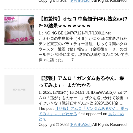
Copyright © 2024
あらまめ2ch
All Rights Reserved.
【超驚愕】オセロ 中島知子(46)､熟女avｵﾌ
ｧｰの結果ｗｗｗｗｗｗｗ
1：NG NG BE:194767121-PLT(13001).net
元オセロの中島知子（４６）が２０日に放送された
テレビ東京のバラエティー番組「じっくり聞いタロ
ウ～スター近況（秘）報告」（金曜後９・０）のゴ
ールデン 特番に出演。現在の活動や収入について赤
裸々に語った。 ７…
【悲報】アムロ「ガンダムあるやん、乗
ってみよ」←まだわかる
1: 2023/12/01(金) 16:24:51.31 ID:nrW7uCGj0.net ア
ムロ「逃がすものかー！」ザクを追いかけて殺害 コ
イツいきなり戦闘狂すぎんか 2: 2023/12/01(金 …
The post
【悲報】アムロ「ガンダムあるやん、乗っ
てみよ」←まだわかる
first appeared on
あらまめ
2ch
.
Copyright © 2023
あらまめ2ch
All Rights Reserved.