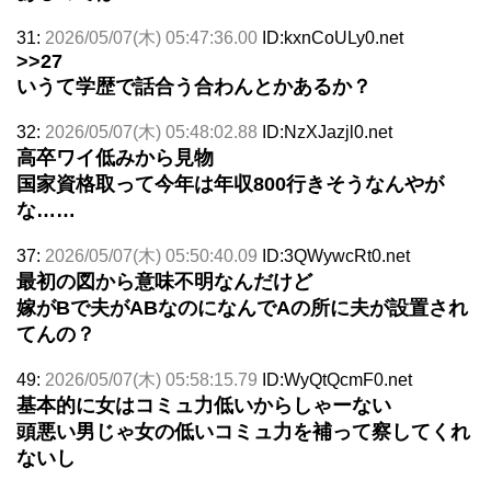
31:
2026/05/07(木) 05:47:36.00
ID:kxnCoULy0.net
>>27
いうて学歴で話合う合わんとかあるか？
32:
2026/05/07(木) 05:48:02.88
ID:NzXJazjl0.net
高卒ワイ低みから見物
国家資格取って今年は年収800行きそうなんやが
な……
37:
2026/05/07(木) 05:50:40.09
ID:3QWywcRt0.net
最初の図から意味不明なんだけど
嫁がBで夫がABなのになんでAの所に夫が設置され
てんの？
49:
2026/05/07(木) 05:58:15.79
ID:WyQtQcmF0.net
基本的に女はコミュ力低いからしゃーない
頭悪い男じゃ女の低いコミュ力を補って察してくれ
ないし