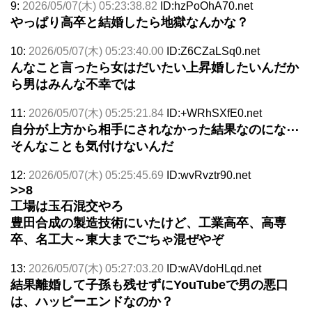
9:
2026/05/07(木) 05:23:38.82
ID:hzPoOhA70.net
やっぱり高卒と結婚したら地獄なんかな？
10:
2026/05/07(木) 05:23:40.00
ID:Z6CZaLSq0.net
んなこと言ったら女はだいたい上昇婚したいんだか
ら男はみんな不幸では
11:
2026/05/07(木) 05:25:21.84
ID:+WRhSXfE0.net
自分が上方から相手にされなかった結果なのにな⋯
そんなことも気付けないんだ
12:
2026/05/07(木) 05:25:45.69
ID:wvRvztr90.net
>>8
工場は玉石混交やろ
豊田合成の製造技術にいたけど、工業高卒、高専
卒、名工大～東大までごちゃ混ぜやぞ
13:
2026/05/07(木) 05:27:03.20
ID:wAVdoHLqd.net
結果離婚して子孫も残せずにYouTubeで男の悪口
は、ハッピーエンドなのか？