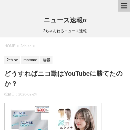
ニュース速報α
2ちゃんねるニュース速報
HOME
>
2ch.sc
>
2ch.sc
matome
速報
どうすればニコ動はYouTubeに勝てたの
か？
投稿日：
2026-02-24