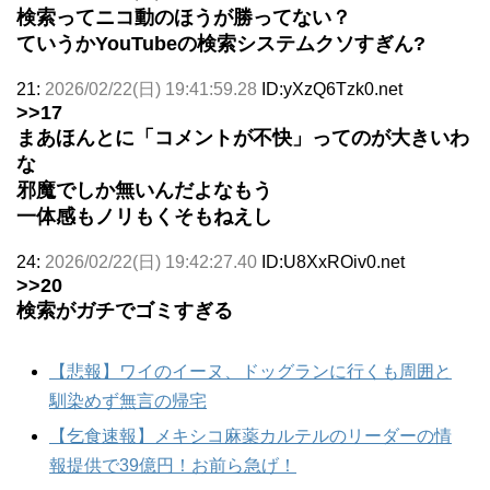
検索ってニコ動のほうが勝ってない？
ていうかYouTubeの検索システムクソすぎん?
21:
2026/02/22(日) 19:41:59.28
ID:yXzQ6Tzk0.net
>>17
まあほんとに「コメントが不快」ってのが大きいわ
な
邪魔でしか無いんだよなもう
一体感もノリもくそもねえし
24:
2026/02/22(日) 19:42:27.40
ID:U8XxROiv0.net
>>20
検索がガチでゴミすぎる
【悲報】ワイのイーヌ、ドッグランに行くも周囲と
馴染めず無言の帰宅
【乞食速報】メキシコ麻薬カルテルのリーダーの情
報提供で39億円！お前ら急げ！