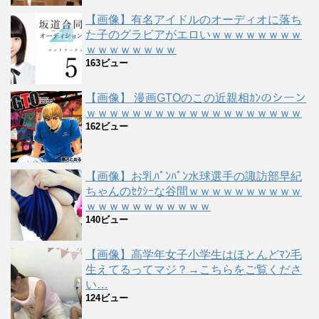
【画像】有名アイドルのオーディオに落ち
た子のグラビアがエロいｗｗｗｗｗｗｗｗ
ｗｗｗｗｗｗｗｗ
163ビュー
【画像】 漫画GTOのこの近親相ｶﾝのシーン
ｗｗｗｗｗｗｗｗｗｗｗｗｗｗｗｗｗｗｗ
162ビュー
【画像】お乳ﾊﾟﾝﾊﾟﾝ水球選手の諏訪部早紀
ちゃんのｾｸｼｰな谷間ｗｗｗｗｗｗｗｗｗｗ
ｗｗｗｗｗｗｗｗｗｗｗ
140ビュー
【画像】高学年女子小学生はほとんどﾏﾝ毛
生えてるってマジ？→こちらをご覧くださ
い…
124ビュー