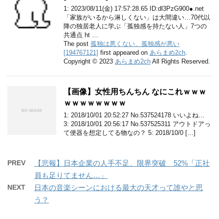
1: 2023/08/11(金) 17:57:28.65 ID:dl3PzG900●.net
「家族がいるから淋しくない」は大間違い…70代以
降の独居老人に学ぶ「孤独感を持たない人」7つの
共通点 ht …
The post
孤独は悪くない、孤独感が悪い
[194767121]
first appeared on
あらまめ2ch
.
Copyright © 2023
あらまめ2ch
All Rights Reserved.
【画像】女性用ちんちん なにこれｗｗｗ
ｗｗｗｗｗｗｗｗ
1: 2018/10/01 20:52:27 No.537524178 いいよね…
3: 2018/10/01 20:56:17 No.537525311 アウトドアっ
て便器を想定してる物なの？ 5: 2018/10/0 […]
PREV
【悲報】日本企業の人手不足、限界突破 52%「正社
員も足りてません…」
NEXT
日本の音楽シーンにおける最大の天才って誰やと思
う？