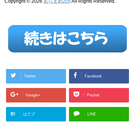
Copyright © 2026
あらまめ2ch
All Rights Reserved.
Twitter
Facebook
Google+
Pocket
B!
はてブ
LINE