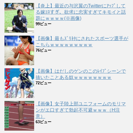
【炎上】最近の与沢翼のTwitterにｱｯﾌﾟして
る嫁ｴﾛすぎ、欲求に忠実すぎてキモイと話
題にｗｗｗｗ(※画像)
99ビュー
【画像】最もｽﾞﾘﾈﾀにされたスポーツ選手が
こちらｗｗｗｗｗｗｗｗｗ
76ビュー
【画像】はだしのゲンのこのﾚｲﾌﾟシーンで
抜いたことある奴ｗｗｗｗｗｗｗｗ
72ビュー
【画像】女子陸上部ユニフォームのモリマ
ンがエ口すぎて勃起不可避ｗｗｗ（H注
意）
63ビュー