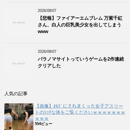
2026/08/07
【悲報】ファイアーエムブレム 万紫千紅
さん、白人の巨乳美少女を出してしまう
www
2026/08/07
パラノマサイトっていうゲームを2作連続
クリアした
人気の記事
【画像】ｵｶｽﾞにされまくった女子アスリー
トのｴｯﾁな体をご覧くださいｗｗｗｗｗｗｗ
ｗｗｗ
554ビュー