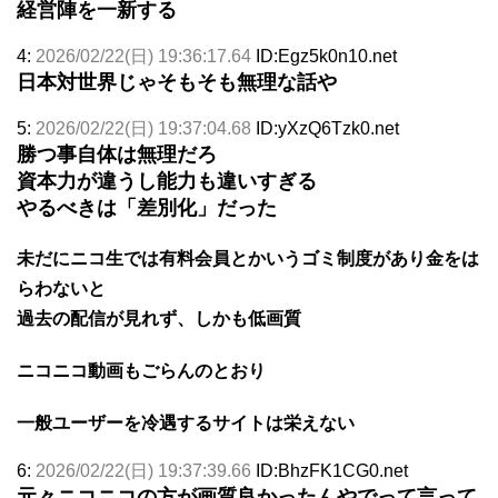
経営陣を一新する
4:
2026/02/22(日) 19:36:17.64
ID:Egz5k0n10.net
日本対世界じゃそもそも無理な話や
5:
2026/02/22(日) 19:37:04.68
ID:yXzQ6Tzk0.net
勝つ事自体は無理だろ
資本力が違うし能力も違いすぎる
やるべきは「差別化」だった
未だにニコ生では有料会員とかいうゴミ制度があり金をは
らわないと
過去の配信が見れず、しかも低画質
ニコニコ動画もごらんのとおり
一般ユーザーを冷遇するサイトは栄えない
6:
2026/02/22(日) 19:37:39.66
ID:BhzFK1CG0.net
元々ニコニコの方が画質良かったんやでって言って