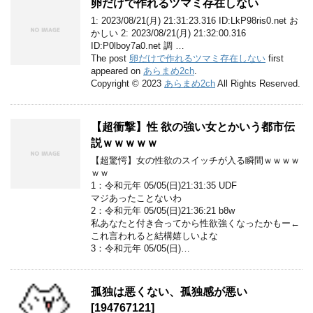
卵だけで作れるツマミ存在しない
1: 2023/08/21(月) 21:31:23.316 ID:LkP98ris0.net お
かしい 2: 2023/08/21(月) 21:32:00.316
ID:P0lboy7a0.net 調 …
The post
卵だけで作れるツマミ存在しない
first
appeared on
あらまめ2ch
.
Copyright © 2023
あらまめ2ch
All Rights Reserved.
【超衝撃】性 欲の強い女とかいう都市伝
説ｗｗｗｗｗ
【超驚愕】女の性欲のスイッチが入る瞬間ｗｗｗｗ
ｗｗ
1：令和元年 05/05(日)21:31:35 UDF
マジあったことないわ
2：令和元年 05/05(日)21:36:21 b8w
私あなたと付き合ってから性欲強くなったかもー←
これ言われると結構嬉しいよな
3：令和元年 05/05(日)…
孤独は悪くない、孤独感が悪い
[194767121]