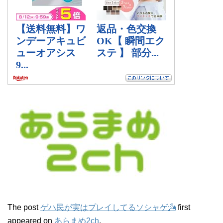
The post
ゲハ民が実はプレイしてるソシャゲ👼
first
appeared on
あらまめ2ch
.