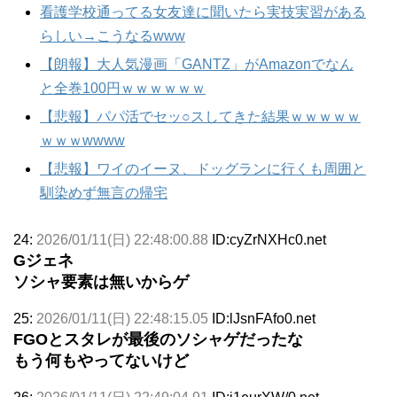
看護学校通ってる女友達に聞いたら実技実習がある
らしい→こうなるwww
【朗報】大人気漫画「GANTZ」がAmazonでなん
と全巻100円ｗｗｗｗｗｗ
【悲報】パパ活でセッ○スしてきた結果ｗｗｗｗｗ
ｗｗｗwwww
【悲報】ワイのイーヌ、ドッグランに行くも周囲と
馴染めず無言の帰宅
24:
2026/01/11(日) 22:48:00.88
ID:cyZrNXHc0.net
Gジェネ
ソシャ要素は無いからゲ
25:
2026/01/11(日) 22:48:15.05
ID:lJsnFAfo0.net
FGOとスタレが最後のソシャゲだったな
もう何もやってないけど