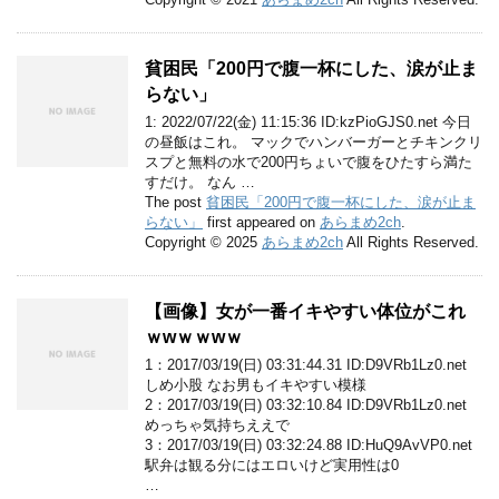
貧困民「200円で腹一杯にした、涙が止ま
らない」
1: 2022/07/22(金) 11:15:36 ID:kzPioGJS0.net 今日
の昼飯はこれ。 マックでハンバーガーとチキンクリ
スプと無料の水で200円ちょいで腹をひたすら満た
すだけ。 なん …
The post
貧困民「200円で腹一杯にした、涙が止ま
らない」
first appeared on
あらまめ2ch
.
Copyright © 2025
あらまめ2ch
All Rights Reserved.
【画像】女が一番イキやすい体位がこれ
ｗwｗｗwｗ
1：2017/03/19(日) 03:31:44.31 ID:D9VRb1Lz0.net
しめ小股 なお男もイキやすい模様
2：2017/03/19(日) 03:32:10.84 ID:D9VRb1Lz0.net
めっちゃ気持ちええで
3：2017/03/19(日) 03:32:24.88 ID:HuQ9AvVP0.net
駅弁は観る分にはエロいけど実用性は0
…