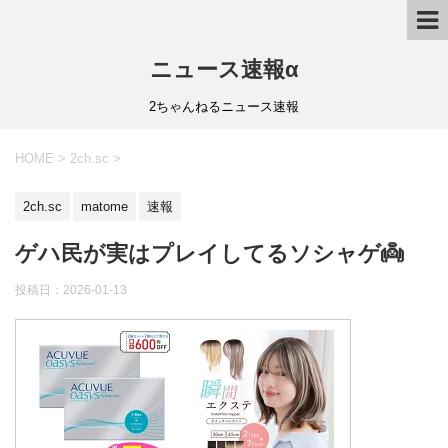
ニュース速報α
2ちゃんねるニュース速報
HOME
>
2ch.sc
>
2ch.sc
matome
速報
ゲハ民が実はプレイしてるソシャゲ👼
投稿日：
2026-01-13