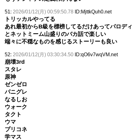
51:
2026/01/12(月) 00:59:50.78
ID:MjttkQuh0.net
トリッカルやってる
あれ最初からB級を標榜してるだけあってパロディ
とネットミーム山盛りのバカ話で楽しい
端々に不穏なものを感じるストーリーも良い
52:
2026/01/12(月) 03:30:34.50
ID:qO6v7wqVM.net
崩壊3rd
スタレ
原神
ゼンゼロ
パニグレ
なるしお
ウォーク
タクト
ウマ
プリコネ
学マス