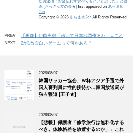
た男逮捕「お金払わず食べてもいいと思った」と否
認 [おっさん友の会★]
first appeared on
あらまめ
2ch
.
Copyright © 2023
あらまめ2ch
All Rights Reserved.
PREV
【画像】伊能忠敬「歩いて日本地図作るわ」←これ
NEXT
2が1番面白いゲームって何かある？
2026/08/07
韓国サッカー協会、Ｗ杯アジア予選で外
国人審判員に性的接待か…韓国放送局が
独占報道 [王子★]
2026/08/07
【悲報】保護者「修学旅行は無料化する
べき。体験格差を放置するのか」←これ