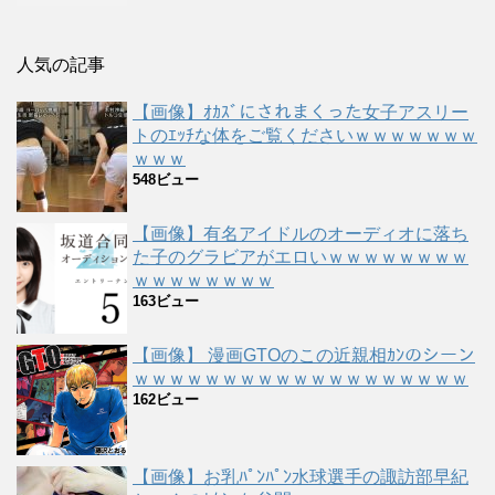
人気の記事
【画像】ｵｶｽﾞにされまくった女子アスリー
トのｴｯﾁな体をご覧くださいｗｗｗｗｗｗｗ
ｗｗｗ
548ビュー
【画像】有名アイドルのオーディオに落ち
た子のグラビアがエロいｗｗｗｗｗｗｗｗ
ｗｗｗｗｗｗｗｗ
163ビュー
【画像】 漫画GTOのこの近親相ｶﾝのシーン
ｗｗｗｗｗｗｗｗｗｗｗｗｗｗｗｗｗｗｗ
162ビュー
【画像】お乳ﾊﾟﾝﾊﾟﾝ水球選手の諏訪部早紀