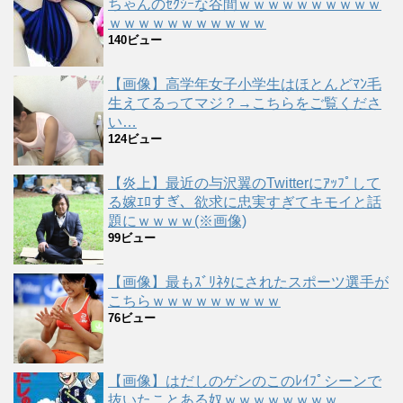
ちゃんのｾｸｼｰな谷間ｗｗｗｗｗｗｗｗｗｗ
ｗｗｗｗｗｗｗｗｗｗｗ
140ビュー
【画像】高学年女子小学生はほとんどﾏﾝ毛
生えてるってマジ？→こちらをご覧くださ
い…
124ビュー
【炎上】最近の与沢翼のTwitterにｱｯﾌﾟして
る嫁ｴﾛすぎ、欲求に忠実すぎてキモイと話
題にｗｗｗｗ(※画像)
99ビュー
【画像】最もｽﾞﾘﾈﾀにされたスポーツ選手が
こちらｗｗｗｗｗｗｗｗｗ
76ビュー
【画像】はだしのゲンのこのﾚｲﾌﾟシーンで
抜いたことある奴ｗｗｗｗｗｗｗｗ