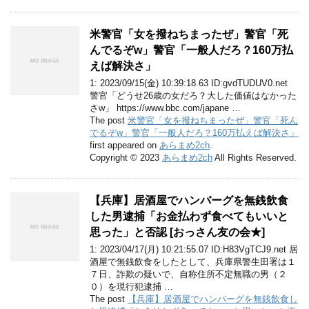
米警官「女を撥ねちまったぜ」警官「死
んでるぞw」警官「一般人だろ？160万払
えば解決さ」
1: 2023/09/15(金) 10:39:18.63 ID:gvdTUDUV0.net
警官「どうせ26歳の女だろ？大した価値はなかった
さw」 https://www.bbc.com/japane …
The post
米警官「女を撥ねちまったぜ」警官「死ん
でるぞw」警官「一般人だろ？160万払えば解決さ」
first appeared on
あらまめ2ch
.
Copyright © 2023
あらまめ2ch
All Rights Reserved.
【兵庫】居酒屋でハンバーグを無銭飲食
した男逮捕「お金払わず食べてもいいと
思った」と否認 [おっさん友の会★]
1: 2023/04/17(月) 10:21:55.07 ID:H83VgTCJ9.net 居
酒屋で無銭飲食をしたとして、兵庫県警生田署は１
７日、詐欺の疑いで、自称住所不定無職の男（２
０）を現行犯逮捕 …
The post
【兵庫】居酒屋でハンバーグを無銭飲食し