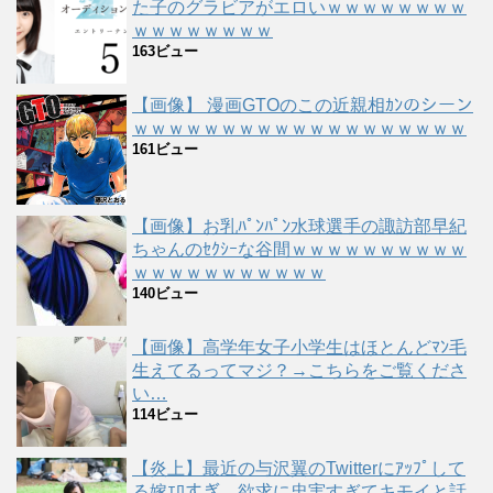
た子のグラビアがエロいｗｗｗｗｗｗｗｗ
ｗｗｗｗｗｗｗｗ
163ビュー
【画像】 漫画GTOのこの近親相ｶﾝのシーン
ｗｗｗｗｗｗｗｗｗｗｗｗｗｗｗｗｗｗｗ
161ビュー
【画像】お乳ﾊﾟﾝﾊﾟﾝ水球選手の諏訪部早紀
ちゃんのｾｸｼｰな谷間ｗｗｗｗｗｗｗｗｗｗ
ｗｗｗｗｗｗｗｗｗｗｗ
140ビュー
【画像】高学年女子小学生はほとんどﾏﾝ毛
生えてるってマジ？→こちらをご覧くださ
い…
114ビュー
【炎上】最近の与沢翼のTwitterにｱｯﾌﾟして
る嫁ｴﾛすぎ、欲求に忠実すぎてキモイと話