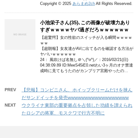
Copyright © 2025
あらまめ2ch
All Rights Reserved.
小池栄子さん(35)､この画像が破壊力あり
すぎｗｗｗｗヤバ過ぎだろｗｗｗｗｗｗ
【超驚愕】女の性欲のスイッチが入る瞬間ｗｗｗｗ
ｗｗ
【超朗報】女友達がAVに出てるのを確認する方法が
ヤバいｗｗｗｗｗｗ
24： 風吹けば名無し＠＼(^o^)／：2016/02/21(日)
04:38:09.89 ID:MeeS45iE0.netわい3ヶ月のオナ禁達
成時に見てもうたのがカンブリア宮殿やったの…
PREV
【悲報】コンビニさん、ホイップクリームだけを挟ん
だサンドイッチを発売wwwwwwwwwwwwwwwwww
NEXT
ウクライナ東部の重要拠点を占領した功績を讃えられ
たロシアの将軍、モスクワで行方不明に