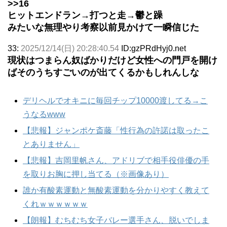
>>16
ヒットエンドラン→打つと走→鬱と躁
みたいな無理やり考察以前見かけて一瞬信じた
33:
2025/12/14(日) 20:28:40.54
ID:gzPRdHyj0.net
現状はつまらん奴ばかりだけど女性への門戸を開け
ばそのうちすごいのが出てくるかもしれんしな
デリヘルでオキニに毎回チップ10000渡してる→こ
うなるwww
【悲報】ジャンポケ斎藤「性行為の許諾は取ったこ
とありません」
【悲報】吉岡里帆さん、アドリブで相手役俳優の手
を取りお胸に押し当てる（※画像あり）
誰か有酸素運動と無酸素運動を分かりやすく教えて
くれｗｗｗｗｗｗ
【朗報】むちむち女子バレー選手さん、脱いでしま