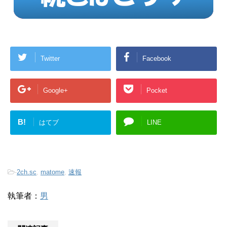
Twitter
Facebook
Google+
Pocket
B!
はてブ
LINE
-
2ch.sc
,
matome
,
速報
執筆者：
男