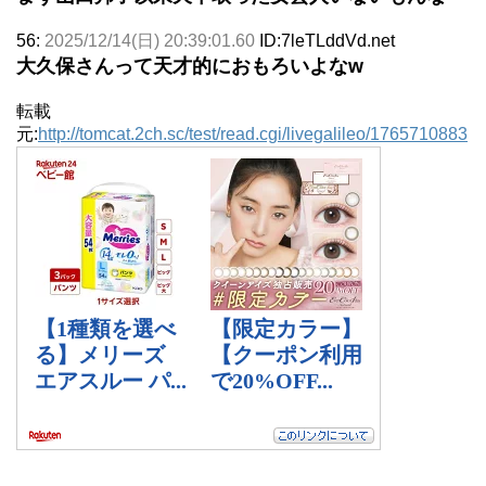
56:
2025/12/14(日) 20:39:01.60
ID:7leTLddVd.net
大久保さんって天才的におもろいよなw
転載
元:
http://tomcat.2ch.sc/test/read.cgi/livegalileo/1765710883