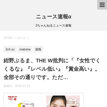
ニュース速報α
2ちゃんねるニュース速報
HOME
>
2ch.sc
>
2ch.sc
matome
速報
紺野ぶるま、THE W批判に「『女性でく
くるな』『レベル低い』『賞金高い』。
全部その通りです。ただ…
投稿日：
2025-12-15