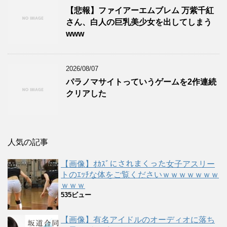
【悲報】ファイアーエムブレム 万紫千紅
さん、白人の巨乳美少女を出してしまう
www
2026/08/07
パラノマサイトっていうゲームを2作連続
クリアした
人気の記事
【画像】ｵｶｽﾞにされまくった女子アスリー
トのｴｯﾁな体をご覧くださいｗｗｗｗｗｗｗ
ｗｗｗ
535ビュー
【画像】有名アイドルのオーディオに落ち