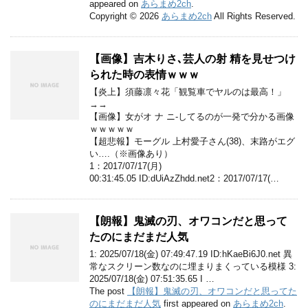
appeared on
あらまめ2ch
.
Copyright © 2026
あらまめ2ch
All Rights Reserved.
【画像】吉木りさ､芸人の射 精を見せつけ
られた時の表情ｗｗｗ
【炎上】須藤凛々花「観覧車でヤルのは最高！」
→→
【画像】女がオ ナ ニ-してるのが一発で分かる画像
ｗｗｗｗｗ
【超悲報】モーグル 上村愛子さん(38)、末路がエグ
い….（※画像あり）
1：2017/07/17(月)
00:31:45.05 ID:dUiAzZhdd.net2：2017/07/17(…
【朗報】鬼滅の刃、オワコンだと思って
たのにまだまだ人気
1: 2025/07/18(金) 07:49:47.19 ID:hKaeBi6J0.net 異
常なスクリーン数なのに埋まりまくっている模様 3:
2025/07/18(金) 07:51:35.65 I …
The post
【朗報】鬼滅の刃、オワコンだと思ってた
のにまだまだ人気
first appeared on
あらまめ2ch
.