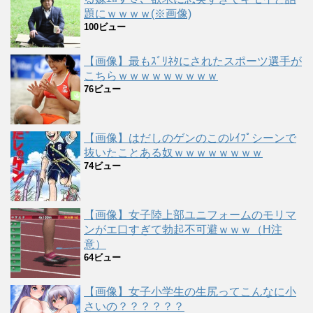
題にｗｗｗｗ(※画像)
100ビュー
【画像】最もｽﾞﾘﾈﾀにされたスポーツ選手が
こちらｗｗｗｗｗｗｗｗｗ
76ビュー
【画像】はだしのゲンのこのﾚｲﾌﾟシーンで
抜いたことある奴ｗｗｗｗｗｗｗｗ
74ビュー
【画像】女子陸上部ユニフォームのモリマ
ンがエ口すぎて勃起不可避ｗｗｗ（H注
意）
64ビュー
【画像】女子小学生の生尻ってこんなに小
さいの？？？？？？