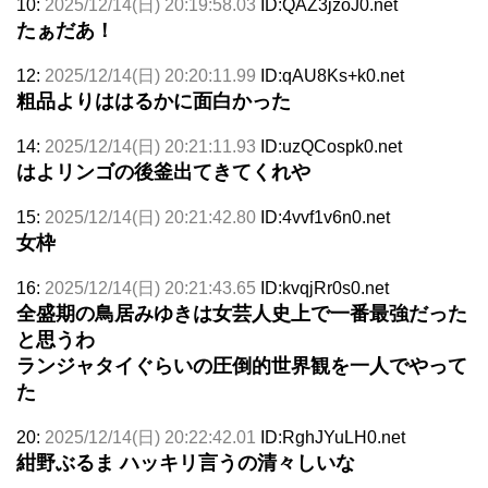
10:
2025/12/14(日) 20:19:58.03
ID:QAZ3jzoJ0.net
たぁだあ！
12:
2025/12/14(日) 20:20:11.99
ID:qAU8Ks+k0.net
粗品よりははるかに面白かった
14:
2025/12/14(日) 20:21:11.93
ID:uzQCospk0.net
はよリンゴの後釜出てきてくれや
15:
2025/12/14(日) 20:21:42.80
ID:4vvf1v6n0.net
女枠
16:
2025/12/14(日) 20:21:43.65
ID:kvqjRr0s0.net
全盛期の鳥居みゆきは女芸人史上で一番最強だった
と思うわ
ランジャタイぐらいの圧倒的世界観を一人でやって
た
20:
2025/12/14(日) 20:22:42.01
ID:RghJYuLH0.net
紺野ぶるま ハッキリ言うの清々しいな