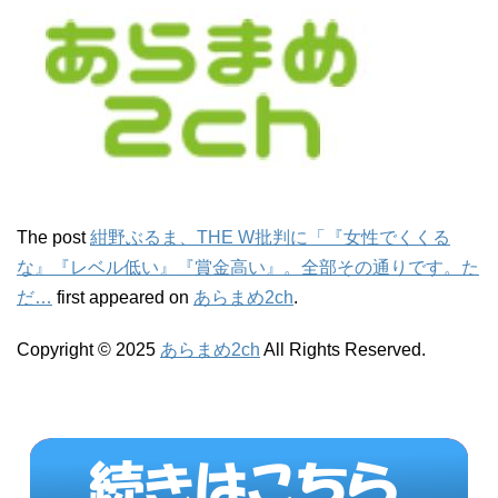
The post
紺野ぶるま、THE W批判に「『女性でくくる
な』『レベル低い』『賞金高い』。全部その通りです。た
だ…
first appeared on
あらまめ2ch
.
Copyright © 2025
あらまめ2ch
All Rights Reserved.