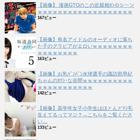
【画像】 漫画GTOのこの近親相ｶﾝのシーン
ｗｗｗｗｗｗｗｗｗｗｗｗｗｗｗｗｗｗｗ
167ビュー
【画像】有名アイドルのオーディオに落ち
た子のグラビアがエロいｗｗｗｗｗｗｗｗ
ｗｗｗｗｗｗｗｗ
163ビュー
【画像】お乳ﾊﾟﾝﾊﾟﾝ水球選手の諏訪部早紀
ちゃんのｾｸｼｰな谷間ｗｗｗｗｗｗｗｗｗｗ
ｗｗｗｗｗｗｗｗｗｗｗ
142ビュー
【画像】高学年女子小学生はほとんどﾏﾝ毛
生えてるってマジ？→こちらをご覧くださ
い…
133ビュー