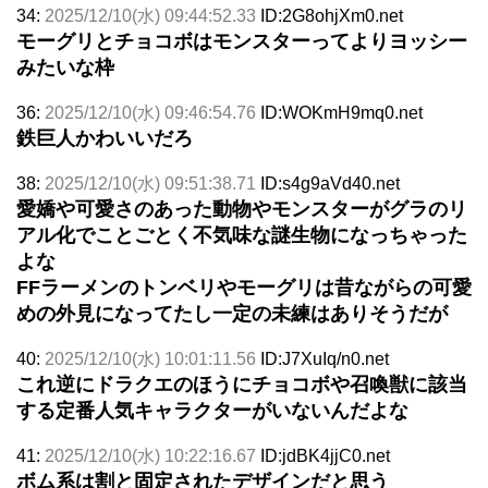
34:
2025/12/10(水) 09:44:52.33
ID:2G8ohjXm0.net
モーグリとチョコボはモンスターってよりヨッシー
みたいな枠
36:
2025/12/10(水) 09:46:54.76
ID:WOKmH9mq0.net
鉄巨人かわいいだろ
38:
2025/12/10(水) 09:51:38.71
ID:s4g9aVd40.net
愛嬌や可愛さのあった動物やモンスターがグラのリ
アル化でことごとく不気味な謎生物になっちゃった
よな
FFラーメンのトンベリやモーグリは昔ながらの可愛
めの外見になってたし一定の未練はありそうだが
40:
2025/12/10(水) 10:01:11.56
ID:J7XuIq/n0.net
これ逆にドラクエのほうにチョコボや召喚獣に該当
する定番人気キャラクターがいないんだよな
41:
2025/12/10(水) 10:22:16.67
ID:jdBK4jjC0.net
ボム系は割と固定されたデザインだと思う