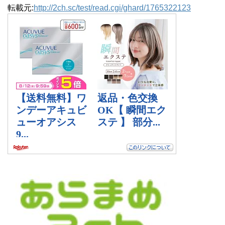
転載元:
http://2ch.sc/test/read.cgi/ghard/1765322123