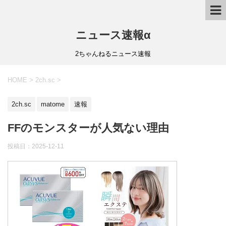
ニュース速報α
2ちゃんねるニュース速報
HOME
>
2ch.sc
>
2ch.sc
matome
速報
FFのモンスターが人気ない理由
投稿日：
2025-12-11