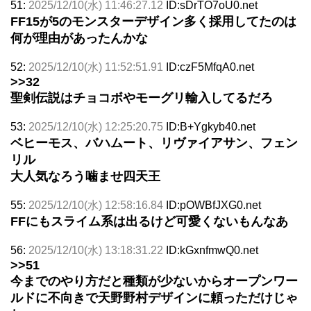
51:
2025/12/10(水) 11:46:27.12
ID:sDrTO7oU0.net
FF15が5のモンスターデザイン多く採用してたのは
何が理由があったんかな
52:
2025/12/10(水) 11:52:51.91
ID:czF5MfqA0.net
>>32
聖剣伝説はチョコボやモーグリ輸入してるだろ
53:
2025/12/10(水) 12:25:20.75
ID:B+Ygkyb40.net
ベヒーモス、バハムート、リヴァイアサン、フェン
リル
大人気なろう噛ませ四天王
55:
2025/12/10(水) 12:58:16.84
ID:pOWBfJXG0.net
FFにもスライム系は出るけど可愛くないもんなあ
56:
2025/12/10(水) 13:18:31.22
ID:kGxnfmwQ0.net
>>51
今までのやり方だと種類が少ないからオープンワー
ルドに不向きで天野野村デザインに頼っただけじゃ