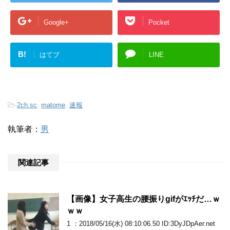
Google+
Pocket
B!
はてブ
LINE
-
2ch.sc
,
matome
,
速報
執筆者：
男
関連記事
【画像】女子高生の腰振りgifがｴｯﾁだ…ｗ
ｗｗ
1 ：2018/05/16(水) 08:10:06.50 ID:3DyJDpAer.net