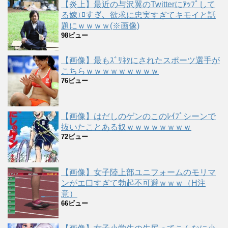
【炎上】最近の与沢翼のTwitterにｱｯﾌﾟして
る嫁ｴﾛすぎ、欲求に忠実すぎてキモイと話
題にｗｗｗｗ(※画像)
98ビュー
【画像】最もｽﾞﾘﾈﾀにされたスポーツ選手が
こちらｗｗｗｗｗｗｗｗｗ
76ビュー
【画像】はだしのゲンのこのﾚｲﾌﾟシーンで
抜いたことある奴ｗｗｗｗｗｗｗｗ
72ビュー
【画像】女子陸上部ユニフォームのモリマ
ンがエ口すぎて勃起不可避ｗｗｗ（H注
意）
66ビュー