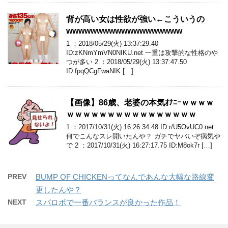
背が高い女は性欲が強い←こういうの
wwwwwwwwwwwwwwwwwww
1 ：2018/05/29(火) 13:37:29.40
ID:zKNmYmVN0NIKU.net 一重は攻撃的な性格のや
つが多い 2 ：2018/05/29(火) 13:37:47.50
ID:fpqQCgFwaNIK […]
【画像】86歳、老婆の本気ｵﾅﾆｰｗｗｗｗ
ｗｗｗｗｗｗｗｗｗｗｗｗｗｗｗｗ
1 ：2017/10/31(火) 16:26:34.48 ID:r/U5OvUC0.net
何でこんなスレ開いたんや？ ガチでヤバいぞ病気や
で 2 ：2017/10/31(火) 16:27:17.75 ID:M8ok7r […]
PREV
BUMP OF CHICKENってなんであんな大幅な路線変
更したんや？
NEXT
スパロボで一番バランスが良かった作品！