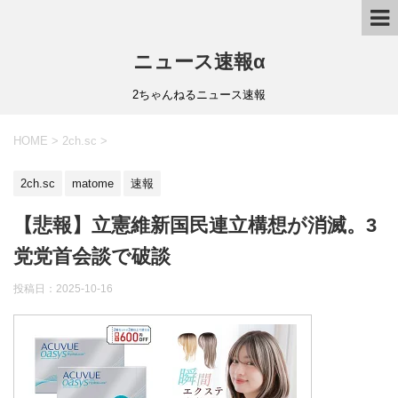
ニュース速報α
2ちゃんねるニュース速報
HOME
>
2ch.sc
>
2ch.sc
matome
速報
【悲報】立憲維新国民連立構想が消滅。3
党党首会談で破談
投稿日：
2025-10-16