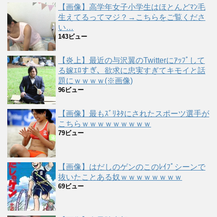
【画像】高学年女子小学生はほとんどﾏﾝ毛
生えてるってマジ？→こちらをご覧くださ
い…
143ビュー
【炎上】最近の与沢翼のTwitterにｱｯﾌﾟして
る嫁ｴﾛすぎ、欲求に忠実すぎてキモイと話
題にｗｗｗｗ(※画像)
96ビュー
【画像】最もｽﾞﾘﾈﾀにされたスポーツ選手が
こちらｗｗｗｗｗｗｗｗｗ
79ビュー
【画像】はだしのゲンのこのﾚｲﾌﾟシーンで
抜いたことある奴ｗｗｗｗｗｗｗｗ
69ビュー