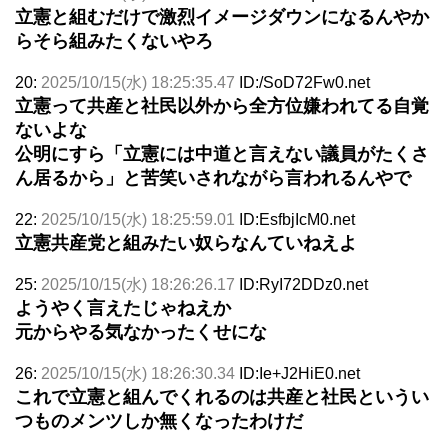
立憲と組むだけで激烈イメージダウンになるんやか
らそら組みたくないやろ
20:
2025/10/15(水) 18:25:35.47
ID:/SoD72Fw0.net
立憲って共産と社民以外から全方位嫌われてる自覚
ないよな
公明にすら「立憲には中道と言えない議員がたくさ
ん居るから」と苦笑いされながら言われるんやで
22:
2025/10/15(水) 18:25:59.01
ID:EsfbjIcM0.net
立憲共産党と組みたい奴らなんていねえよ
25:
2025/10/15(水) 18:26:26.17
ID:RyI72DDz0.net
ようやく言えたじゃねえか
元からやる気なかったくせにな
26:
2025/10/15(水) 18:26:30.34
ID:Ie+J2HiE0.net
これで立憲と組んでくれるのは共産と社民というい
つものメンツしか無くなったわけだ