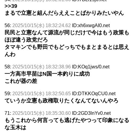
>>39
まるで立憲と組んだらええことばかりみたいやん
56:
2025/10/15(水) 18:32:24.62
ID:xh6xwgAI0.net
民民と立憲なんて源流が同じだけで今はもう政策も
ほぼ違う政党だろ
タマキンでも野田でもどっちでもまとまるとは思え
んわ
58:
2025/10/15(水) 18:32:38.96
ID:KOq1jws/0.net
一方高市早苗はN国一本釣りに成功
これが器の差
59:
2025/10/15(水) 18:32:50.65
ID:DTKKOqCU0.net
ていうか立憲も政権取りたくなんてないんやろ
71:
2025/10/15(水) 18:35:30.60
ID:2GD3lnYv0.net
もうこれから何言っても逃げたやつって印象になる
な玉木は