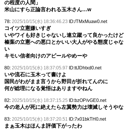
の程度の人間」
米山にすら正論言われる玉木さん…w
78:
2025/10/15(水) 18:36:46.23
ID:/TMxMuaw0.net
コイツ立憲嫌いすぎ
いやワイも好きじゃないし連立蹴って良かったけど
榛葉の立憲への悪口とかいい大人がやる態度じゃな
い
キモい信者向けのアピールやめーや
80:
2025/10/15(水) 18:37:05.97
ID:ttJDhtxd0.net
いや流石に玉木って書けよ
国民がわがまま言うから野田が折れてんのに
何が総理になる覚悟はありますやねん
82:
2025/10/15(水) 18:37:15.25
ID:bzOP/vGE0.net
今の老人が死に絶えたら左翼勢力は壊滅しそうやな
83:
2025/10/15(水) 18:37:20.51
ID:7x01bkTH0.net
まぁ玉木はほんま評価下がったわ