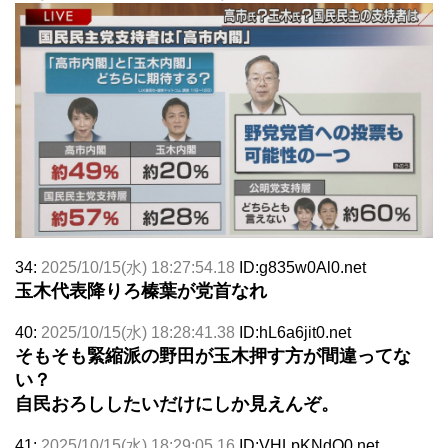
34:
2025/10/15(水) 18:27:54.18
ID:g835w0Al0.net
玉木代表降りろ榛葉が党首なれ
40:
2025/10/15(水) 18:28:41.38
ID:hL6a6jit0.net
そもそも緊縮派の野田が玉木押す方が間違ってな
い？
自民おろししたいだけにしか見えんぞ。
41:
2025/10/15(水) 18:29:05.16
ID:VHLpKNdQ0.net