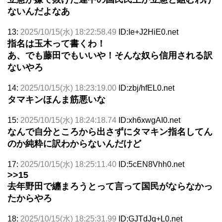
ないんだよなあ
13:
2025/10/15(水) 18:22:58.49
ID:Ie+J2HiE0.net
指名は玉木って書くわ！
あ、でも藤田でもいいや！そんな奴ら信用される訳
ないやろ
14:
2025/10/15(水) 18:23:19.00
ID:zbj/hfEL0.net
タマキンほんま筋悪いな
15:
2025/10/15(水) 18:24:18.74
ID:xh6xwgAI0.net
なんで自分ところから出さずにタマキン指名してん
のか純粋に訳わからないんだけど
17:
2025/10/15(水) 18:25:11.40
ID:5cEN8Vhh0.net
>>15
去年野田で纏まろうとって言って国民がならなかっ
たからやろ
18:
2025/10/15(水) 18:25:31.99
ID:GJTdJq+L0.net