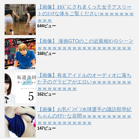
【画像】ｵｶｽﾞにされまくった女子アスリー
トのｴｯﾁな体をご覧くださいｗｗｗｗｗｗｗ
ｗｗｗ
644ビュー
【画像】 漫画GTOのこの近親相ｶﾝのシーン
ｗｗｗｗｗｗｗｗｗｗｗｗｗｗｗｗｗｗｗ
168ビュー
【画像】有名アイドルのオーディオに落ち
た子のグラビアがエロいｗｗｗｗｗｗｗｗ
ｗｗｗｗｗｗｗｗ
162ビュー
【画像】お乳ﾊﾟﾝﾊﾟﾝ水球選手の諏訪部早紀
ちゃんのｾｸｼｰな谷間ｗｗｗｗｗｗｗｗｗｗ
ｗｗｗｗｗｗｗｗｗｗｗ
147ビュー