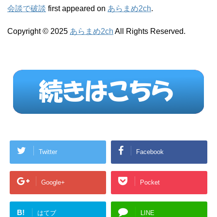
会談で破談
first appeared on
あらまめ2ch
.
Copyright © 2025
あらまめ2ch
All Rights Reserved.
Twitter
Facebook
Google+
Pocket
B!
はてブ
LINE