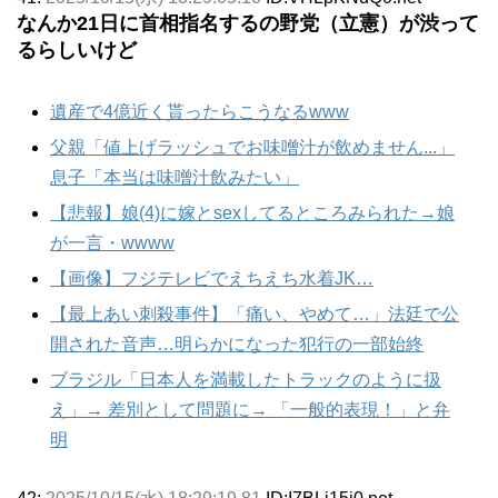
なんか21日に首相指名するの野党（立憲）が渋って
るらしいけど
遺産で4億近く貰ったらこうなるwww
父親「値上げラッシュでお味噌汁が飲めません...」
息子「本当は味噌汁飲みたい」
【悲報】娘(4)に嫁とsexしてるところみられた→娘
が一言・wwww
【画像】フジテレビでえちえち水着JK…
【最上あい刺殺事件】「痛い、やめて…」法廷で公
開された音声…明らかになった犯行の一部始終
ブラジル「日本人を満載したトラックのように扱
え」→ 差別として問題に→ 「一般的表現！」と弁
明