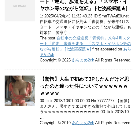
ート「逆走、歩道を走る」「スマホ・イ
ヤホン等のながら運転」 [七波羅探題★]
1: 2025/04/24(木) 11:32:43.23 ID:SmnTWAtE9.net
自転車の交通違反に反則金「青切符」が来年4月ス
タート スマホ・イヤホンなどの「ながら運転」も
対象に 警察庁 …
The post
自転車の交通違反「青切符」来年4月スタ
ート「逆走、歩道を走る」「スマホ・イヤホン等の
ながら運転」 [七波羅探題★]
first appeared on
あら
まめ2ch
.
Copyright © 2025
あらまめ2ch
All Rights Reserved.
【驚愕】人生で初めて3Pしたんだけど思
ったのと違った件についてｗｗｗｗｗｗ
ｗｗｗｗ
00: link 2018/10/01 00:00:00 No.77777777 【画像】
まんさん、暑すぎてエ口すぎる格好で外出してしま
うｗｗｗｗｗｗｗｗｗｗｗｗｗｗ 00: link 2018/10
…
Copyright © 2019
あらまめ2ch
All Rights Reserved.