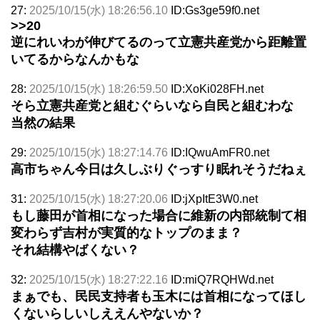
27:
2025/10/15(水) 18:26:56.10
ID:Gs3ge59f0.net
>>20
逆にれいわが伸びてるのって立憲共産党から距離置
いてるからなんかもな
28:
2025/10/15(水) 18:26:59.50
ID:XoKi028FH.net
そら立憲共産党と組むぐらいなら自民と組むわな
当然の結果
29:
2025/10/15(水) 18:27:14.76
ID:IQwuAmFR0.net
高市ちゃん今日は久しぶりぐっすり眠れそうだねぇ
31:
2025/10/15(水) 18:27:20.06
ID:jXpItE3W0.net
もし藤田が首相になった場合に維新の内部統制て相
変わらず吉村が実質的なトップのまま？
それ結構やばくない？
32:
2025/10/15(水) 18:27:22.16
ID:miQ7RQHWd.net
まぁでも、民民支持者も玉木には首相になってほし
くないらしいしええんやないか？