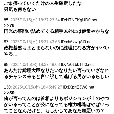
ごま擦っていくだけの人生確定したな
男気も何もない
85:
2025/10/15(水) 18:37:23.34
ID:HTNFKgUD0.net
>>76
円光の事問い詰めてくる相手以外には健常やからな
87:
2025/10/15(水) 18:37:43.66
ID:xh6xwgAI0.net
政権基盤もまとまらないのに総理になる方がヤバい
やろ…
88:
2025/10/15(水) 18:37:48.68
ID:7x01bkTH0.net
あんだけ総理大臣なりたいなりたい言っていざなれ
るチャンス来ると言い訳して逃げる男がいるらしい
130:
2025/10/15(水) 18:45:49.27
ID:jXpItE3W0.net
>>39
俺が言ってんのは首相よりもポジションが上のやつ
がいるってことが公になってる権力構造はやばいっ
てことなんだけど、もしかしてあなた頭悪いの？