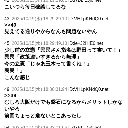
42:
2025/10/15(水) 18:29:19.81
ID:I7BLi15j0.net
こいつら毎日破談してるな
43:
2025/10/15(水) 18:29:29.10
ID:VHLpKNdQ0.net
>>40
見えてる通りやからなんも問題ないやん
45:
2025/10/15(水) 18:29:49.13
ID:Ie+J2HiE0.net
少し前の立憲「民民さん指名は野田って書いて！」
民民「政策違いすぎるから無理」
今の立憲「じゃあ玉木って書くね！」
民民「」
こんな感じ
49:
2025/10/15(水) 18:30:31.94
ID:VHLpKNdQ0.net
>>39
むしろ大阪だけでも盤石になるからメリットしかな
いやろ
前回ちょっと危ないとこあったし
54:
2025/10/15(水) 18:32:01.66
ID:I7BLi15j0.net