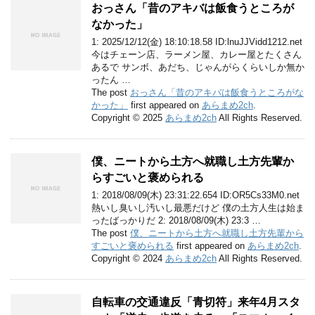
おっさん「昔のアキバは飯食うところが
なかった」
1: 2025/12/12(金) 18:10:18.58 ID:lnuJJVidd1212.net
今はチェーン店、ラーメン屋、カレー屋とたくさん
あるで サンボ、あだち、じゃんがらくらいしか無か
ったん …
The post
おっさん「昔のアキバは飯食うところがな
かった」
first appeared on
あらまめ2ch
.
Copyright © 2025
あらまめ2ch
All Rights Reserved.
僕、ニートから土方へ就職し土方先輩か
らすごいと褒められる
1: 2018/08/09(木) 23:31:22.654 ID:OR5Cs33M0.net
熱いし臭いし汚いし最悪だけど 僕の土方人生は始ま
ったばっかりだ 2: 2018/08/09(木) 23:3 …
The post
僕、ニートから土方へ就職し土方先輩から
すごいと褒められる
first appeared on
あらまめ2ch
.
Copyright © 2024
あらまめ2ch
All Rights Reserved.
自転車の交通違反「青切符」来年4月スタ